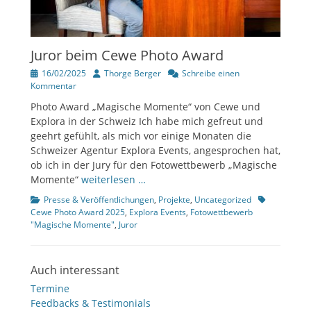
Juror beim Cewe Photo Award
Veröffentlicht
Author
16/02/2025
Thorge Berger
Schreibe einen
am
Kommentar
Photo Award „Magische Momente“ von Cewe und
Explora in der Schweiz Ich habe mich gefreut und
geehrt gefühlt, als mich vor einige Monaten die
Schweizer Agentur Explora Events, angesprochen hat,
ob ich in der Jury für den Fotowettbewerb „Magische
Momente“
weiterlesen …
Kategorien
Tags
Presse & Veröffentlichungen
,
Projekte
,
Uncategorized
Cewe Photo Award 2025
,
Explora Events
,
Fotowettbewerb
"Magische Momente"
,
Juror
Auch interessant
Termine
Feedbacks & Testimonials