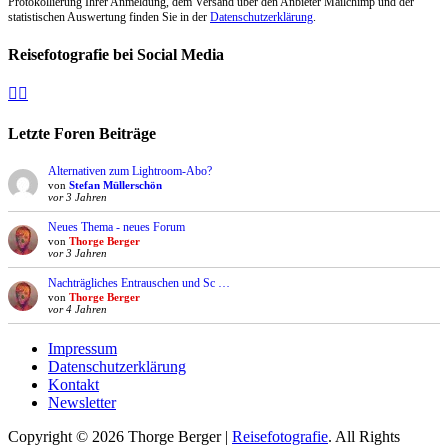
Protokollierung Ihrer Anmeldung, dem Versand über den Anbieter Mailchimp und der
statistischen Auswertung finden Sie in der
Datenschutzerklärung
.
Reisefotografie bei Social Media
Facebook
Instagram
Letzte Foren Beiträge
Alternativen zum Lightroom-Abo?
von
Stefan Müllerschön
vor 3 Jahren
Neues Thema - neues Forum
von
Thorge Berger
vor 3 Jahren
Nachträgliches Entrauschen und Sc …
von
Thorge Berger
vor 4 Jahren
Impressum
Datenschutzerklärung
Kontakt
Newsletter
Copyright © 2026 Thorge Berger |
Reisefotografie
. All Rights