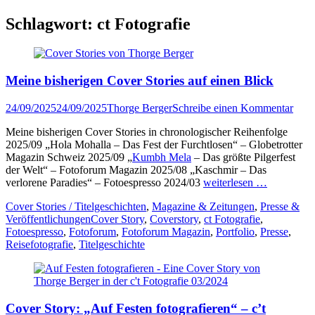
Schlagwort:
ct Fotografie
Meine bisherigen Cover Stories auf einen Blick
Veröffentlicht
Author
24/09/2025
24/09/2025
Thorge Berger
Schreibe einen Kommentar
am
Meine bisherigen Cover Stories in chronologischer Reihenfolge
2025/09 „Hola Mohalla – Das Fest der Furchtlosen“ – Globetrotter
Magazin Schweiz 2025/09 „
Kumbh Mela
– Das größte Pilgerfest
der Welt“ – Fotoforum Magazin 2025/08 „Kaschmir – Das
verlorene Paradies“ – Fotoespresso 2024/03
weiterlesen …
Kategorien
Cover Stories / Titelgeschichten
,
Magazine & Zeitungen
,
Presse &
Tags
Veröffentlichungen
Cover Story
,
Coverstory
,
ct Fotografie
,
Fotoespresso
,
Fotoforum
,
Fotoforum Magazin
,
Portfolio
,
Presse
,
Reisefotografie
,
Titelgeschichte
Cover Story: „Auf Festen fotografieren“ – c’t