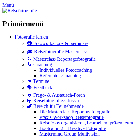
zum
Menü
Inhalt
überspringen
Primärmenü
Fotografie lernen
📷 Fotoworkshops & -seminare
🎓 Reisefotografie Masterclass
📰 Masterclass Reportagefotografie
🌀 Coaching
Individuelles Fotocoaching
Referenten-Coaching
📅 Termine
🗣 Feedback
💬 Frage- & Austausch-Foren
📖 Reisefotografie-Glossar
🔐 Bereich für Teilnehmende
Die Masterclass Reportagefotografie
Praxis-Workshop Reisefotografie
Reisefotos organisieren, bearbeiten, präsentieren
Bootcamp 2 – Kreative Fotografie
Mastermind Group Multivision