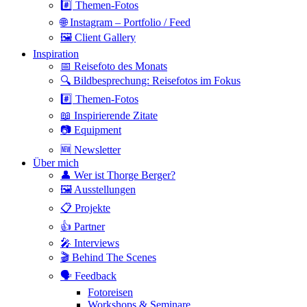
#️⃣ Themen-Fotos
🌐 Instagram – Portfolio / Feed
🖼 Client Gallery
Inspiration
📅 Reisefoto des Monats
🔍 Bildbesprechung: Reisefotos im Fokus
#️⃣ Themen-Fotos
📖 Inspirierende Zitate
📷 Equipment
🆕 Newsletter
Über mich
👤 Wer ist Thorge Berger?
🖼 Ausstellungen
📋 Projekte
👍 Partner
🎤 Interviews
🎬 Behind The Scenes
🗣 Feedback
Fotoreisen
Workshops & Seminare