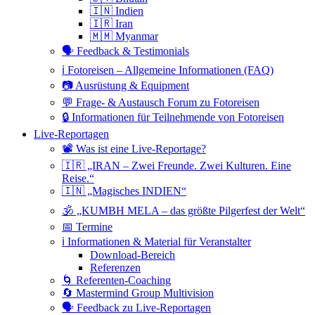
🇮🇳 Indien
🇮🇷 Iran
🇲🇲 Myanmar
🗣 Feedback & Testimonials
ℹ️ Fotoreisen – Allgemeine Informationen (FAQ)
📷 Ausrüstung & Equipment
💬 Frage- & Austausch Forum zu Fotoreisen
🔒 Informationen für Teilnehmende von Fotoreisen
Live-Reportagen
📽 Was ist eine Live-Reportage?
🇮🇷 „IRAN – Zwei Freunde. Zwei Kulturen. Eine
Reise.“
🇮🇳 „Magisches INDIEN“
🕉 „KUMBH MELA – das größte Pilgerfest der Welt“
📅 Termine
ℹ️ Informationen & Material für Veranstalter
Download-Bereich
Referenzen
🌀 Referenten-Coaching
🔄 Mastermind Group Multivision
🗣 Feedback zu Live-Reportagen