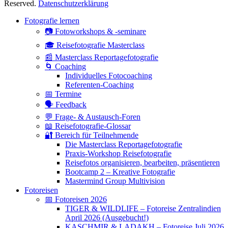
Reserved.
Datenschutzerklärung
Hoch
Fotografie lernen
scrollen
📷 Fotoworkshops & -seminare
🎓 Reisefotografie Masterclass
📰 Masterclass Reportagefotografie
🌀 Coaching
Individuelles Fotocoaching
Referenten-Coaching
📅 Termine
🗣 Feedback
💬 Frage- & Austausch-Foren
📖 Reisefotografie-Glossar
🔐 Bereich für Teilnehmende
Die Masterclass Reportagefotografie
Praxis-Workshop Reisefotografie
Reisefotos organisieren, bearbeiten, präsentieren
Bootcamp 2 – Kreative Fotografie
Mastermind Group Multivision
Fotoreisen
📅 Fotoreisen 2026
TIGER & WILDLIFE – Fotoreise Zentralindien
April 2026 (Ausgebucht!)
KASCHMIR & LADAKH – Fotoreise Juli 2026