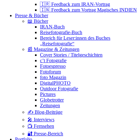
🇮🇷 Feedback zum IRAN-Vortrag
🇮🇳 Feedback zum Vortrag Magisches INDIEN
Presse & Bücher
📖 Bücher
IRAN-Buch
Reisefotografie-Buch
Bereich für Leser:innen des Buches
„Reisefotografie“
📰 Magazine & Zeitungen
Cover Stories / Titelgeschichten
c’t Fotografie
Fotoespresso
Fotoforum
foto Magazin
DigitalPHOTO
Outdoor Fotografie
Pictures
Globetrotter
Zeitungen
✍️ Blog-Beiträge
🎤 Interviews
📺 Fernsehen
🔐 Presse-Bereich
Portfolio