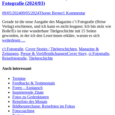
Fotografie (2024/03)
Veröffentlicht
Author
09/05/2024
09/05/2024
Thorge Berger
1 Kommentar
am
Gerade ist die neue Ausgabe des Magazins c’t Fotografie (Heise
Verlag) erschienen, und ich kann es nicht leugnen: Ich bin stolz wie
Bolle!Es ist eine wunderbare Titelgeschichte mit 15 Seiten
geworden, in der ich den Leser:innen erkläre, warum es sich
weiterlesen …
Kategorien
c't Fotografie
,
Cover Stories / Titelgeschichten
,
Magazine &
Tags
Zeitungen
,
Presse & Veröffentlichungen
Cover Story
,
ct Fotografie
,
Reisefotografie
,
Titelgeschichte
Auch interessant
Termine
Feedbacks & Testimonials
Foren – Austausch
Inspirierende Zitate
Fotos zu Gedenktagen
Reisefoto des Monats
Bildbesprechung: Reisefotos im Fokus
Fotocoaching