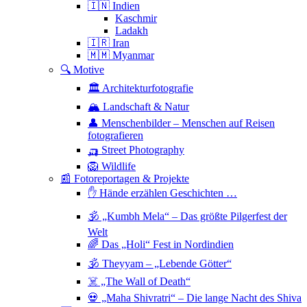
🇮🇳 Indien
Kaschmir
Ladakh
🇮🇷 Iran
🇲🇲 Myanmar
🔍 Motive
🏛 Architekturfotografie
🏔 Landschaft & Natur
👤 Menschenbilder – Menschen auf Reisen
fotografieren
🛺 Street Photography
🦁 Wildlife
📰 Fotoreportagen & Projekte
✋ Hände erzählen Geschichten …
🕉 „Kumbh Mela“ – Das größte Pilgerfest der
Welt
🌈 Das „Holi“ Fest in Nordindien
🕉 Theyyam – „Lebende Götter“
☠️ „The Wall of Death“
💀 „Maha Shivratri“ – Die lange Nacht des Shiva