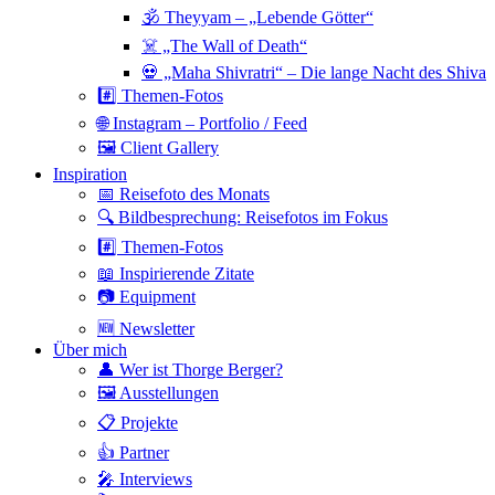
🕉 Theyyam – „Lebende Götter“
☠️ „The Wall of Death“
💀 „Maha Shivratri“ – Die lange Nacht des Shiva
#️⃣ Themen-Fotos
🌐 Instagram – Portfolio / Feed
🖼 Client Gallery
Inspiration
📅 Reisefoto des Monats
🔍 Bildbesprechung: Reisefotos im Fokus
#️⃣ Themen-Fotos
📖 Inspirierende Zitate
📷 Equipment
🆕 Newsletter
Über mich
👤 Wer ist Thorge Berger?
🖼 Ausstellungen
📋 Projekte
👍 Partner
🎤 Interviews