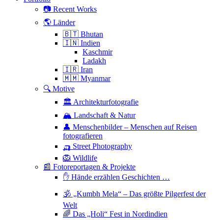
📷 Recent Works
🌎 Länder
🇧🇹 Bhutan
🇮🇳 Indien
Kaschmir
Ladakh
🇮🇷 Iran
🇲🇲 Myanmar
🔍 Motive
🏛 Architekturfotografie
🏔 Landschaft & Natur
👤 Menschenbilder – Menschen auf Reisen
fotografieren
🛺 Street Photography
🦁 Wildlife
📰 Fotoreportagen & Projekte
✋ Hände erzählen Geschichten …
🕉 „Kumbh Mela“ – Das größte Pilgerfest der
Welt
🌈 Das „Holi“ Fest in Nordindien