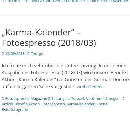
Kategorien
Tags
Projekte
Benefiz-Aktion
,
German Doctors
,
Kalender
,
Karma-Kalender
„Karma-Kalender“ –
Fotoespresso (2018/03)
Veröffentlicht
Author
22/06/2018
Thorge
am
Ich freue mich sehr über die Unterstützung: In der neuen
Ausgabe des Fotoespresso (2018/03) wird unsere Benefiz-
Aktion „Karma-Kalender“ (zu Gunsten der German Doctors
auf einer ganzen Seite vorgestellt!
weiterlesen …
Kategorien
Tags
Fotoespresso
,
Magazine & Zeitungen
,
Presse & Veröffentlichungen
Artikel
,
Benefiz-Aktion
,
Fotoespresso
,
Karma-Kalender
,
Presse
,
Reisefotografie