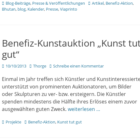
Kategorien
Tags
Blog-Beiträge
,
Presse & Veröffentlichungen
Artikel
,
Benefiz-Aktion
,
Bhutan
,
blog
,
Kalender
,
Presse
,
Viaprinto
Benefiz-Kunstauktion „Kunst tu
gut“
Veröffentlicht
Author
10/10/2013
Thorge
Schreibe einen Kommentar
am
Einmal im Jahr treffen sich Künstler und Kunstinteressierte
unterstützt von prominenten Auktionatoren, um Bilder
oder Skulpturen zu ver- bzw. ersteigern. Die Künstler
spenden mindestens die Hälfte ihres Erlöses einem zuvor
ausgewählten guten Zweck.
weiterlesen …
Kategorien
Tags
Projekte
Benefiz-Aktion
,
Kunst tut gut