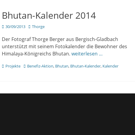
Bhutan-Kalender 2014
Veröffentlicht
Author
30/09/2013
Thorge
am
Der Fotograf Thorge Berger aus Bergisch-Gladbach
unterstützt mit seinem Fotokalender die Bewohner des
Himalaya-Königreichs Bhutan.
weiterlesen …
Kategorien
Tags
Projekte
Benefiz-Aktion
,
Bhutan
,
Bhutan-Kalender
,
Kalender