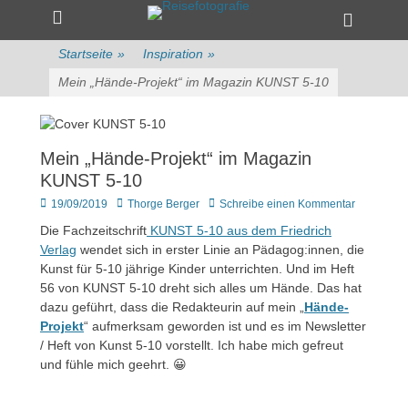
Primärmenü
zum
Heade
Inhalt
Toggle
überspringen
Startseite
»
Inspiration
»
Mein „Hände-Projekt“ im Magazin KUNST 5-10
Mein „Hände-Projekt“ im Magazin
KUNST 5-10
Veröffentlicht
Author
19/09/2019
Thorge Berger
Schreibe einen Kommentar
am
Die Fachzeitschrift
KUNST 5-10 aus dem Friedrich
Verlag
wendet sich in erster Linie an Pädagog:innen, die
Kunst für 5-10 jährige Kinder unterrichten. Und im Heft
56 von KUNST 5-10 dreht sich alles um Hände. Das hat
dazu geführt, dass die Redakteurin auf mein „
Hände-
Projekt
“ aufmerksam geworden ist und es im Newsletter
/ Heft von Kunst 5-10 vorstellt. Ich habe mich gefreut
und fühle mich geehrt. 😀