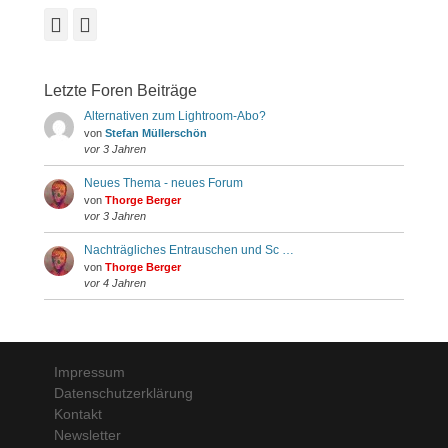
Facebook
Instagram
Letzte Foren Beiträge
Alternativen zum Lightroom-Abo?
von
Stefan Müllerschön
vor 3 Jahren
Neues Thema - neues Forum
von
Thorge Berger
vor 3 Jahren
Nachträgliches Entrauschen und Sc …
von
Thorge Berger
vor 4 Jahren
Impressum
Datenschutzerklärung
Kontakt
Newsletter