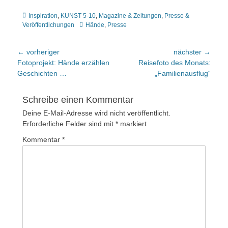
Kategorien
Inspiration
,
KUNST 5-10
,
Magazine & Zeitungen
,
Presse &
Tags
Veröffentlichungen
Hände
,
Presse
Beitragsnavigation
← vorheriger
nächster →
Vorheriger
nächster
Fotoprojekt: Hände erzählen
Reisefoto des Monats:
Beitrag:
Beitrag:
Geschichten …
„Familienausflug“
Schreibe einen Kommentar
Deine E-Mail-Adresse wird nicht veröffentlicht.
Erforderliche Felder sind mit
*
markiert
Kommentar
*