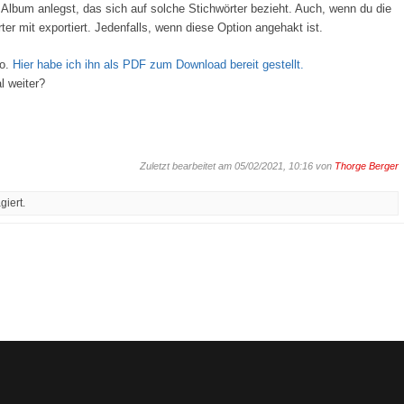
Album anlegst, das sich auf solche Stichwörter bezieht. Auch, wenn du die
ter mit exportiert. Jedenfalls, wenn diese Option angehakt ist.
so.
Hier habe ich ihn als PDF zum Download bereit gestellt.
l weiter?
Zuletzt bearbeitet am 05/02/2021, 10:16 von
Thorge Berger
iert.