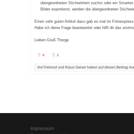
übergeordneten Stichwörtern suchst oder ein Smartes 
Bilder exportierst, werden die übergeordneten Stichwör
Einen sehr guten Artikel dazu gab es mal im Fotoespres
Habe ich deine Frage beantwortet oder hilft dir das erstma
Lieben Gruß Thorge
A
A
0
2
n
n
k
k
l
l
VonTrebond und Klaus Gaiser haben auf diesen Beitrag reag
i
i
c
c
k
k
e
e
n
n
f
f
ü
ü
r
r
D
D
a
a
u
u
m
m
e
e
n
n
n
n
a
a
c
c
h
h
u
o
Impressum
n
b
t
e