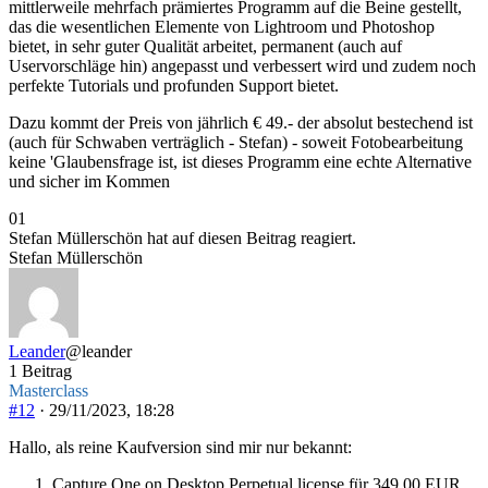
mittlerweile mehrfach prämiertes Programm auf die Beine gestellt,
das die wesentlichen Elemente von Lightroom und Photoshop
bietet, in sehr guter Qualität arbeitet, permanent (auch auf
Uservorschläge hin) angepasst und verbessert wird und zudem noch
perfekte Tutorials und profunden Support bietet.
Dazu kommt der Preis von jährlich € 49.- der absolut bestechend ist
(auch für Schwaben verträglich - Stefan) - soweit Fotobearbeitung
keine 'Glaubensfrage ist, ist dieses Programm eine echte Alternative
und sicher im Kommen
Anklicken
Anklicken
0
1
für
für
Stefan Müllerschön hat auf diesen Beitrag reagiert.
Daumen
Daumen
Stefan Müllerschön
nach
nach
unten.
oben.
Leander
@leander
1 Beitrag
Masterclass
#12
· 29/11/2023, 18:28
Hallo, als reine Kaufversion sind mir nur bekannt:
Capture One on Desktop Perpetual license für 349,00 EUR