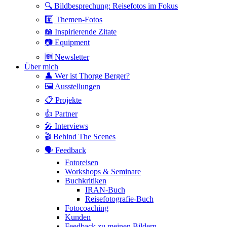
🔍 Bildbesprechung: Reisefotos im Fokus
#️⃣ Themen-Fotos
📖 Inspirierende Zitate
📷 Equipment
🆕 Newsletter
Über mich
👤 Wer ist Thorge Berger?
🖼 Ausstellungen
📋 Projekte
👍 Partner
🎤 Interviews
🎬 Behind The Scenes
🗣 Feedback
Fotoreisen
Workshops & Seminare
Buchkritiken
IRAN-Buch
Reisefotografie-Buch
Fotocoaching
Kunden
Feedback zu meinen Bildern