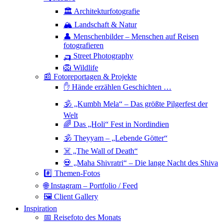
🏛 Architekturfotografie
🏔 Landschaft & Natur
👤 Menschenbilder – Menschen auf Reisen
fotografieren
🛺 Street Photography
🦁 Wildlife
📰 Fotoreportagen & Projekte
✋ Hände erzählen Geschichten …
🕉 „Kumbh Mela“ – Das größte Pilgerfest der
Welt
🌈 Das „Holi“ Fest in Nordindien
🕉 Theyyam – „Lebende Götter“
☠️ „The Wall of Death“
💀 „Maha Shivratri“ – Die lange Nacht des Shiva
#️⃣ Themen-Fotos
🌐 Instagram – Portfolio / Feed
🖼 Client Gallery
Inspiration
📅 Reisefoto des Monats