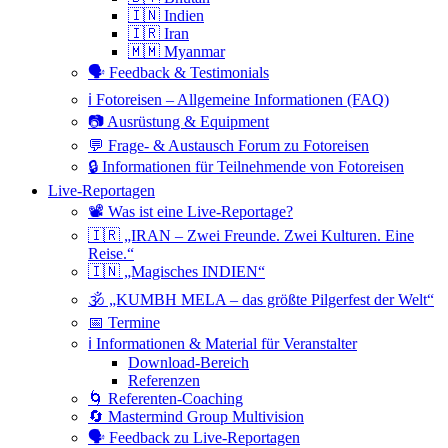
🇮🇳 Indien
🇮🇷 Iran
🇲🇲 Myanmar
🗣 Feedback & Testimonials
ℹ️ Fotoreisen – Allgemeine Informationen (FAQ)
📷 Ausrüstung & Equipment
💬 Frage- & Austausch Forum zu Fotoreisen
🔒 Informationen für Teilnehmende von Fotoreisen
Live-Reportagen
📽 Was ist eine Live-Reportage?
🇮🇷 „IRAN – Zwei Freunde. Zwei Kulturen. Eine
Reise.“
🇮🇳 „Magisches INDIEN“
🕉 „KUMBH MELA – das größte Pilgerfest der Welt“
📅 Termine
ℹ️ Informationen & Material für Veranstalter
Download-Bereich
Referenzen
🌀 Referenten-Coaching
🔄 Mastermind Group Multivision
🗣 Feedback zu Live-Reportagen