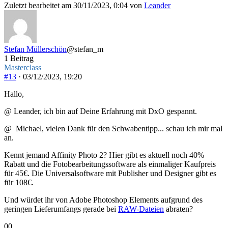
für
für
Zuletzt bearbeitet am 30/11/2023, 0:04 von
Leander
Daumen
Daumen
nach
nach
unten.
oben.
Stefan Müllerschön
@stefan_m
1 Beitrag
Masterclass
#13
· 03/12/2023, 19:20
Hallo,
@ Leander, ich bin auf Deine Erfahrung mit DxO gespannt.
@ Michael, vielen Dank für den Schwabentipp... schau ich mir mal
an.
Kennt jemand Affinity Photo 2? Hier gibt es aktuell noch 40%
Rabatt und die Fotobearbeitungssoftware als einmaliger Kaufpreis
für 45€. Die Universalsoftware mit Publisher und Designer gibt es
für 108€.
Und würdet ihr von Adobe Photoshop Elements aufgrund des
geringen Lieferumfangs gerade bei
RAW-Dateien
abraten?
Anklicken
Anklicken
0
0