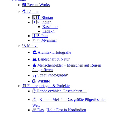
📷 Recent Works
🌎 Länder
🇧🇹 Bhutan
🇮🇳 Indien
Kaschmir
Ladakh
🇮🇷 Iran
🇲🇲 Myanmar
🔍 Motive
🏛 Architekturfotografie
🏔 Landschaft & Natur
👤 Menschenbilder – Menschen auf Reisen
fotografieren
🛺 Street Photography
🦁 Wildlife
📰 Fotoreportagen & Projekte
✋ Hände erzählen Geschichten …
🕉 „Kumbh Mela“ – Das größte Pilgerfest der
Welt
🌈 Das „Holi“ Fest in Nordindien