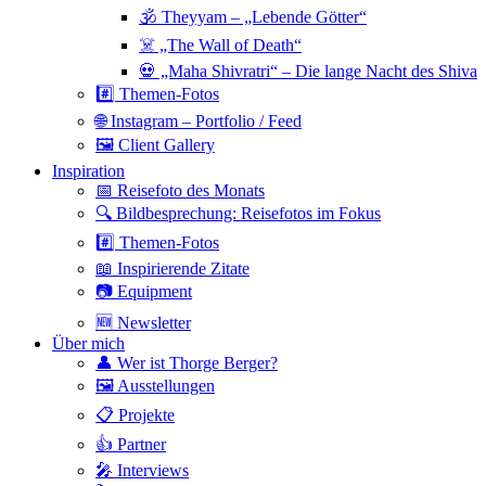
🕉 Theyyam – „Lebende Götter“
☠️ „The Wall of Death“
💀 „Maha Shivratri“ – Die lange Nacht des Shiva
#️⃣ Themen-Fotos
🌐 Instagram – Portfolio / Feed
🖼 Client Gallery
Inspiration
📅 Reisefoto des Monats
🔍 Bildbesprechung: Reisefotos im Fokus
#️⃣ Themen-Fotos
📖 Inspirierende Zitate
📷 Equipment
🆕 Newsletter
Über mich
👤 Wer ist Thorge Berger?
🖼 Ausstellungen
📋 Projekte
👍 Partner
🎤 Interviews