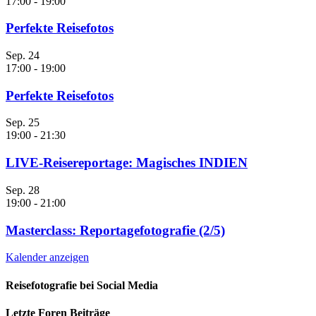
17:00
-
19:00
Perfekte Reisefotos
Sep.
24
17:00
-
19:00
Perfekte Reisefotos
Sep.
25
19:00
-
21:30
LIVE-Reisereportage: Magisches INDIEN
Sep.
28
19:00
-
21:00
Masterclass: Reportagefotografie (2/5)
Kalender anzeigen
Reisefotografie bei Social Media
Facebook
Vimeo
YouTube
Instagram
Letzte Foren Beiträge