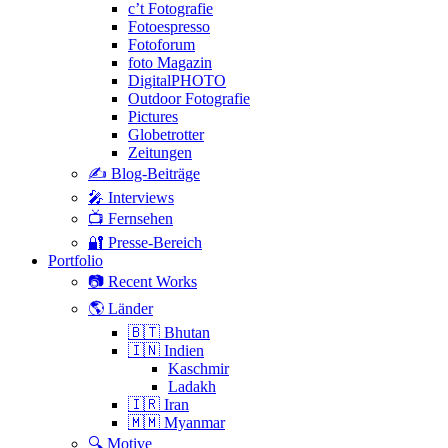
c’t Fotografie
Fotoespresso
Fotoforum
foto Magazin
DigitalPHOTO
Outdoor Fotografie
Pictures
Globetrotter
Zeitungen
✍️ Blog-Beiträge
🎤 Interviews
📺 Fernsehen
🔐 Presse-Bereich
Portfolio
📷 Recent Works
🌎 Länder
🇧🇹 Bhutan
🇮🇳 Indien
Kaschmir
Ladakh
🇮🇷 Iran
🇲🇲 Myanmar
🔍 Motive