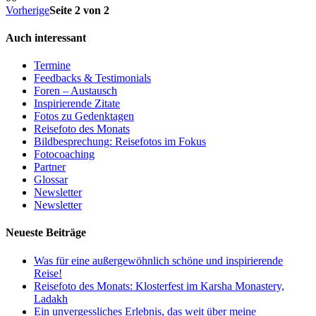
für
für
Vorherige
Seite 2 von 2
Daumen
Daumen
nach
nach
Auch interessant
unten.
oben.
Termine
Feedbacks & Testimonials
Foren – Austausch
Inspirierende Zitate
Fotos zu Gedenktagen
Reisefoto des Monats
Bildbesprechung: Reisefotos im Fokus
Fotocoaching
Partner
Glossar
Newsletter
Newsletter
Neueste Beiträge
Was für eine außergewöhnlich schöne und inspirierende
Reise!
Reisefoto des Monats: Klosterfest im Karsha Monastery,
Ladakh
Ein unvergessliches Erlebnis, das weit über meine