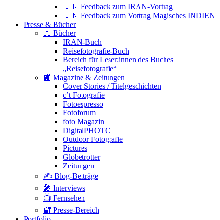
🇮🇷 Feedback zum IRAN-Vortrag
🇮🇳 Feedback zum Vortrag Magisches INDIEN
Presse & Bücher
📖 Bücher
IRAN-Buch
Reisefotografie-Buch
Bereich für Leser:innen des Buches
„Reisefotografie“
📰 Magazine & Zeitungen
Cover Stories / Titelgeschichten
c’t Fotografie
Fotoespresso
Fotoforum
foto Magazin
DigitalPHOTO
Outdoor Fotografie
Pictures
Globetrotter
Zeitungen
✍️ Blog-Beiträge
🎤 Interviews
📺 Fernsehen
🔐 Presse-Bereich
Portfolio