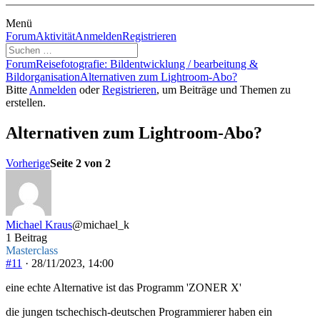
Menü
Forum-
Forum
Aktivität
Anmelden
Registrieren
Navigation
Forum-
Forum
Reisefotografie: Bildentwicklung / bearbeitung &
Breadcrumbs
Bildorganisation
Alternativen zum Lightroom-Abo?
-
Bitte
Anmelden
oder
Registrieren
, um Beiträge und Themen zu
Du
erstellen.
bist
hier:
Alternativen zum Lightroom-Abo?
Vorherige
Seite 2 von 2
Michael Kraus
@michael_k
1 Beitrag
Masterclass
#11
· 28/11/2023, 14:00
eine echte Alternative ist das Programm 'ZONER X'
die jungen tschechisch-deutschen Programmierer haben ein