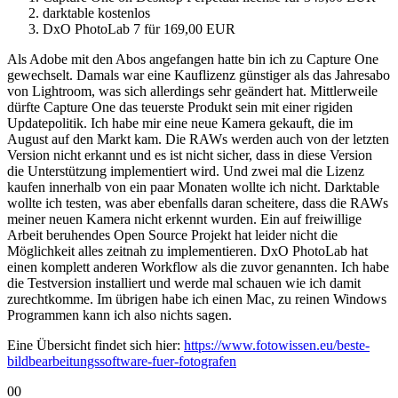
darktable kostenlos
DxO PhotoLab 7 für 169,00 EUR
Als Adobe mit den Abos angefangen hatte bin ich zu Capture One
gewechselt. Damals war eine Kauflizenz günstiger als das Jahresabo
von Lightroom, was sich allerdings sehr geändert hat. Mittlerweile
dürfte Capture One das teuerste Produkt sein mit einer rigiden
Updatepolitik. Ich habe mir eine neue Kamera gekauft, die im
August auf den Markt kam. Die RAWs werden auch von der letzten
Version nicht erkannt und es ist nicht sicher, dass in diese Version
die Unterstützung implementiert wird. Und zwei mal die Lizenz
kaufen innerhalb von ein paar Monaten wollte ich nicht. Darktable
wollte ich testen, was aber ebenfalls daran scheitere, dass die RAWs
meiner neuen Kamera nicht erkennt wurden. Ein auf freiwillige
Arbeit beruhendes Open Source Projekt hat leider nicht die
Möglichkeit alles zeitnah zu implementieren. DxO PhotoLab hat
einen komplett anderen Workflow als die zuvor genannten. Ich habe
die Testversion installiert und werde mal schauen wie ich damit
zurechtkomme. Im übrigen habe ich einen Mac, zu reinen Windows
Programmen kann ich also nichts sagen.
Eine Übersicht findet sich hier:
https://www.fotowissen.eu/beste-
bildbearbeitungssoftware-fuer-fotografen
Anklicken
Anklicken
0
0