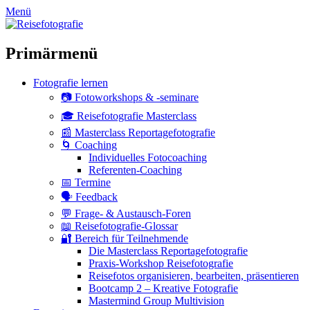
zum
Menü
Inhalt
überspringen
Primärmenü
Fotografie lernen
📷 Fotoworkshops & -seminare
🎓 Reisefotografie Masterclass
📰 Masterclass Reportagefotografie
🌀 Coaching
Individuelles Fotocoaching
Referenten-Coaching
📅 Termine
🗣 Feedback
💬 Frage- & Austausch-Foren
📖 Reisefotografie-Glossar
🔐 Bereich für Teilnehmende
Die Masterclass Reportagefotografie
Praxis-Workshop Reisefotografie
Reisefotos organisieren, bearbeiten, präsentieren
Bootcamp 2 – Kreative Fotografie
Mastermind Group Multivision