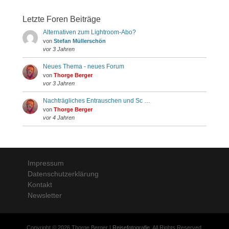
Letzte Foren Beiträge
Alternativen zum Lightroom-Abo?
von
Stefan Müllerschön
vor 3 Jahren
Neues Thema - neues Forum
von
Thorge Berger
vor 3 Jahren
Nachträgliches Entrauschen und Sc …
von
Thorge Berger
vor 4 Jahren
Impressum
Datenschutzerklärung
Kontakt
Newsletter
Copyright © 2026 Thorge Berger |
Reisefotografie
. All Rights Reserved.