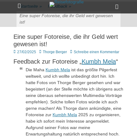
Primärmenü
zum
Heade
Startseite
»
Feedback
»
Inhalt
Toggle
überspringen
Eine super Fotoreise, die ihr Geld wert gewesen
ist!
Eine super Fotoreise, die ihr Geld wert
gewesen ist!
Veröffentlicht
Author
27/02/2025
Thorge Berger
Schreibe einen Kommentar
am
Feedback zur Fotoreise „
Kumbh Mela
“
Die Maha
Kumbh Mela
ist das größte Pilgerfest
weltweit, und ich wollte unbedingt dort hin. Ich
hatte Fotos von Thorge Berger gesehen und war
begeistert (an der Stelle möchte ich übrigens auch
seine überaus sehenswerten Multimedia-Vorträge
empfehlen). Solche tollen Fotos würde ich auch
gerne machen! Als Thorge dann ankündigte, eine
Fotoreise zur
Kumbh Mela
2025 zu organisieren,
habe ich sofort mein Interesse angemeldet.
Aufgrund seiner Fotos war meine
Erwartungshaltung natürlich entsprechend hoch.