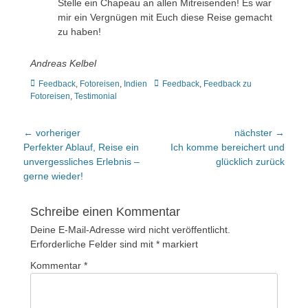
Stelle ein Chapeau an allen Mitreisenden! Es war
mir ein Vergnügen mit Euch diese Reise gemacht
zu haben!
Andreas Kelbel
Kategorien
Tags
Feedback
,
Fotoreisen
,
Indien
Feedback
,
Feedback zu
Fotoreisen
,
Testimonial
Beitragsnavigation
← vorheriger
nächster →
Vorheriger
nächster
Perfekter Ablauf, Reise ein
Ich komme bereichert und
Beitrag:
Beitrag:
unvergessliches Erlebnis –
glücklich zurück
gerne wieder!
Schreibe einen Kommentar
Deine E-Mail-Adresse wird nicht veröffentlicht.
Erforderliche Felder sind mit
*
markiert
Kommentar
*