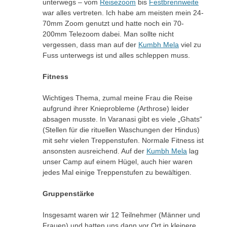
unterwegs – vom
Reisezoom
bis
Festbrennweite
war alles vertreten. Ich habe am meisten mein 24-
70mm Zoom genutzt und hatte noch ein 70-
200mm Telezoom dabei. Man sollte nicht
vergessen, dass man auf der
Kumbh Mela
viel zu
Fuss unterwegs ist und alles schleppen muss.
Fitness
Wichtiges Thema, zumal meine Frau die Reise
aufgrund ihrer Knieprobleme (Arthrose) leider
absagen musste. In Varanasi gibt es viele „Ghats“
(Stellen für die rituellen Waschungen der Hindus)
mit sehr vielen Treppenstufen. Normale Fitness ist
ansonsten ausreichend. Auf der
Kumbh Mela
lag
unser Camp auf einem Hügel, auch hier waren
jedes Mal einige Treppenstufen zu bewältigen.
Gruppenstärke
Insgesamt waren wir 12 Teilnehmer (Männer und
Frauen) und hatten uns dann vor Ort in kleinere