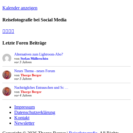
Kalender anzeigen
Reisefotografie bei Social Media
Facebook
Vimeo
YouTube
Instagram
Letzte Foren Beiträge
Alternativen zum Lightroom-Abo?
von
Stefan Müllerschön
vor 3 Jahren
Neues Thema - neues Forum
von
Thorge Berger
vor 3 Jahren
Nachträgliches Entrauschen und Sc …
von
Thorge Berger
vor 4 Jahren
Impressum
Datenschutzerklärung
Kontakt
Newsletter