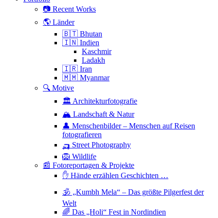
📷 Recent Works
🌎 Länder
🇧🇹 Bhutan
🇮🇳 Indien
Kaschmir
Ladakh
🇮🇷 Iran
🇲🇲 Myanmar
🔍 Motive
🏛 Architekturfotografie
🏔 Landschaft & Natur
👤 Menschenbilder – Menschen auf Reisen
fotografieren
🛺 Street Photography
🦁 Wildlife
📰 Fotoreportagen & Projekte
✋ Hände erzählen Geschichten …
🕉 „Kumbh Mela“ – Das größte Pilgerfest der
Welt
🌈 Das „Holi“ Fest in Nordindien