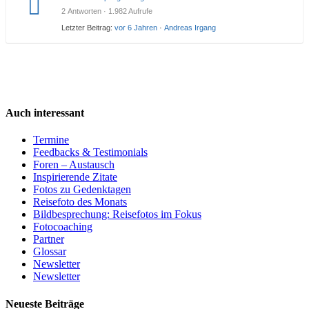
2 Antworten · 1.982 Aufrufe
Letzter Beitrag:
vor 6 Jahren
·
Andreas Irgang
Auch interessant
Termine
Feedbacks & Testimonials
Foren – Austausch
Inspirierende Zitate
Fotos zu Gedenktagen
Reisefoto des Monats
Bildbesprechung: Reisefotos im Fokus
Fotocoaching
Partner
Glossar
Newsletter
Newsletter
Neueste Beiträge