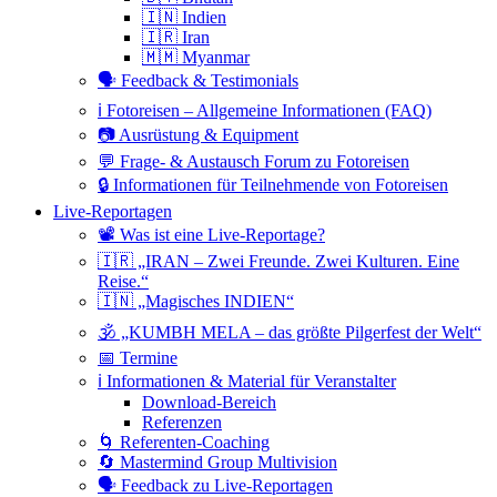
🇮🇳 Indien
🇮🇷 Iran
🇲🇲 Myanmar
🗣 Feedback & Testimonials
ℹ️ Fotoreisen – Allgemeine Informationen (FAQ)
📷 Ausrüstung & Equipment
💬 Frage- & Austausch Forum zu Fotoreisen
🔒 Informationen für Teilnehmende von Fotoreisen
Live-Reportagen
📽 Was ist eine Live-Reportage?
🇮🇷 „IRAN – Zwei Freunde. Zwei Kulturen. Eine
Reise.“
🇮🇳 „Magisches INDIEN“
🕉 „KUMBH MELA – das größte Pilgerfest der Welt“
📅 Termine
ℹ️ Informationen & Material für Veranstalter
Download-Bereich
Referenzen
🌀 Referenten-Coaching
🔄 Mastermind Group Multivision
🗣 Feedback zu Live-Reportagen