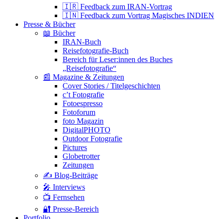
🇮🇷 Feedback zum IRAN-Vortrag
🇮🇳 Feedback zum Vortrag Magisches INDIEN
Presse & Bücher
📖 Bücher
IRAN-Buch
Reisefotografie-Buch
Bereich für Leser:innen des Buches
„Reisefotografie“
📰 Magazine & Zeitungen
Cover Stories / Titelgeschichten
c’t Fotografie
Fotoespresso
Fotoforum
foto Magazin
DigitalPHOTO
Outdoor Fotografie
Pictures
Globetrotter
Zeitungen
✍️ Blog-Beiträge
🎤 Interviews
📺 Fernsehen
🔐 Presse-Bereich
Portfolio