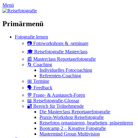
zum
Menü
Inhalt
überspringen
Primärmenü
Fotografie lernen
📷 Fotoworkshops & -seminare
🎓 Reisefotografie Masterclass
📰 Masterclass Reportagefotografie
🌀 Coaching
Individuelles Fotocoaching
Referenten-Coaching
📅 Termine
🗣 Feedback
💬 Frage- & Austausch-Foren
📖 Reisefotografie-Glossar
🔐 Bereich für Teilnehmende
Die Masterclass Reportagefotografie
Praxis-Workshop Reisefotografie
Reisefotos organisieren, bearbeiten, präsentieren
Bootcamp 2 – Kreative Fotografie
Mastermind Group Multivision