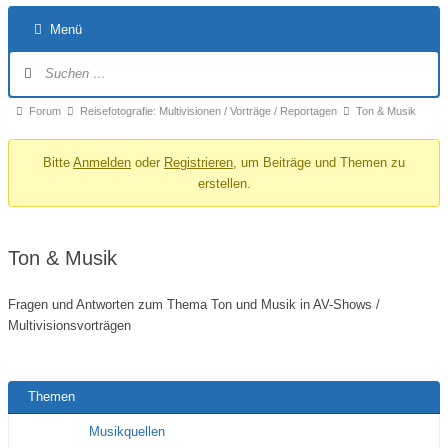
Menü
Forum-
Navigation
Forum-
Forum
Reisefotografie: Multivisionen / Vorträge / Reportagen
Ton & Musik
Breadcrumbs
Bitte
Anmelden
oder
Registrieren
, um Beiträge und Themen zu
-
erstellen.
Du
bist
hier:
Ton & Musik
Fragen und Antworten zum Thema Ton und Musik in AV-Shows /
Multivisionsvorträgen
Themen
Musikquellen