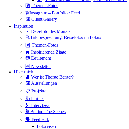
#️⃣ Themen-Fotos
🌐 Instagram – Portfolio / Feed
🖼 Client Gallery
Inspiration
📅 Reisefoto des Monats
🔍 Bildbesprechung: Reisefotos im Fokus
#️⃣ Themen-Fotos
📖 Inspirierende Zitate
📷 Equipment
🆕 Newsletter
Über mich
👤 Wer ist Thorge Berger?
🖼 Ausstellungen
📋 Projekte
👍 Partner
🎤 Interviews
🎬 Behind The Scenes
🗣 Feedback
Fotoreisen