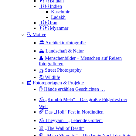
🇧🇹 Bhutan
🇮🇳 Indien
Kaschmir
Ladakh
🇮🇷 Iran
🇲🇲 Myanmar
🔍 Motive
🏛 Architekturfotografie
🏔 Landschaft & Natur
👤 Menschenbilder – Menschen auf Reisen
fotografieren
🛺 Street Photography
🦁 Wildlife
📰 Fotoreportagen & Projekte
✋ Hände erzählen Geschichten …
🕉 „Kumbh Mela“ – Das größte Pilgerfest der
Welt
🌈 Das „Holi“ Fest in Nordindien
🕉 Theyyam – „Lebende Götter“
☠️ „The Wall of Death“
💀 „Maha Shivratri“ – Die lange Nacht des Shiva