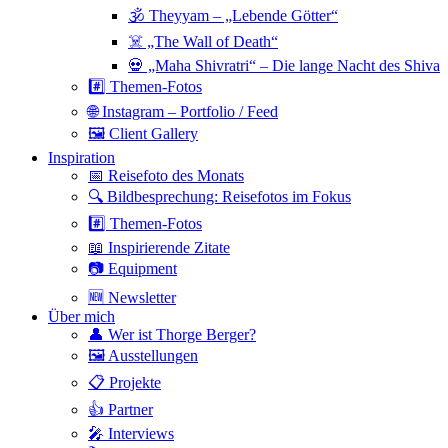
🕉 Theyyam – „Lebende Götter“
☠️ „The Wall of Death“
💀 „Maha Shivratri“ – Die lange Nacht des Shiva
#️⃣ Themen-Fotos
🌐 Instagram – Portfolio / Feed
🖼 Client Gallery
Inspiration
📅 Reisefoto des Monats
🔍 Bildbesprechung: Reisefotos im Fokus
#️⃣ Themen-Fotos
📖 Inspirierende Zitate
📷 Equipment
🆕 Newsletter
Über mich
👤 Wer ist Thorge Berger?
🖼 Ausstellungen
📋 Projekte
👍 Partner
🎤 Interviews