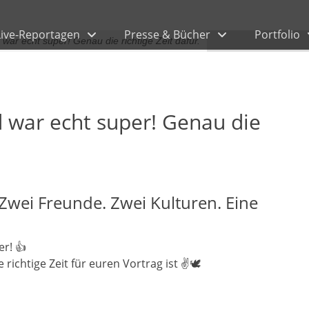
Live-Reportagen
Presse & Bücher
Portfolio
war echt super! Genau die richtige Zeit dafür.
 war echt super! Genau die
Zwei Freunde. Zwei Kulturen. Eine
r! 👍
 richtige Zeit für euren Vortrag ist ✌️🕊