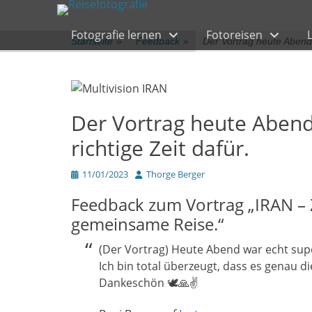
Primärmenü
zum
Inhalt
Fotografie lernen
Fotoreisen
überspringen
Startseite
»
Feedback
»
Der Vortrag heute Abend 
Der Vortrag heute Abend
richtige Zeit dafür.
Veröffentlicht
Author
11/01/2023
Thorge Berger
am
Feedback zum Vortrag „IRAN – 
gemeinsame Reise.“
(Der Vortrag) Heute Abend war echt supe
Ich bin total überzeugt, dass es genau die
Dankeschön 🕊🙏✌️