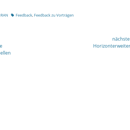
Tags
 IRAN
Feedback
,
Feedback zu Vorträgen
nächste
nächster
ie
Horizonterweite
Beitrag:
ellen