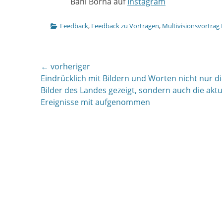
Bani Borna auf
Instagram
Kategorien
Feedback
,
Feedback zu Vorträgen
,
Multivisionsvortrag
Beitragsnavigation
← vorheriger
Vorheriger
Eindrücklich mit Bildern und Worten nicht nur d
Beitrag:
Bilder des Landes gezeigt, sondern auch die aktu
Ereignisse mit aufgenommen