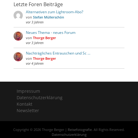
Letzte Foren Beiträge
Alternativen zum Lightroom-Abo?
von
Stefan Müllerschön
vor 3 Jahren
Neues Thema - neues Forum
von
Thorge Berger
vor 3 Jahren
Nachträgliches Entrauschen und Sc …
von
Thorge Berger
vor 4 Jahren
Impressum
Datenschutzerklärung
Kontakt
Newsletter
Copyright © 2026 Thorge Berger |
Reisefotografie
. All Rights Reserved.
Datenschutzerklärung