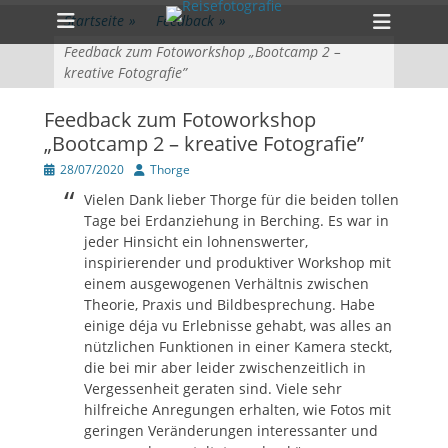
Primärmenü
zum
Heade
Startseite
»
Feedback
»
Inhalt
Toggl
überspringen
Feedback zum Fotoworkshop „Bootcamp 2 –
kreative Fotografie”
Feedback zum Fotoworkshop
„Bootcamp 2 – kreative Fotografie”
Veröffentlicht
Author
28/07/2020
Thorge
am
Vielen Dank lieber Thorge für die beiden tollen
Tage bei Erdanziehung in Berching. Es war in
jeder Hinsicht ein lohnenswerter,
inspirierender und produktiver Workshop mit
einem ausgewogenen Verhältnis zwischen
Theorie, Praxis und Bildbesprechung. Habe
einige déja vu Erlebnisse gehabt, was alles an
nützlichen Funktionen in einer Kamera steckt,
die bei mir aber leider zwischenzeitlich in
Vergessenheit geraten sind. Viele sehr
hilfreiche Anregungen erhalten, wie Fotos mit
geringen Veränderungen interessanter und