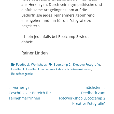
ans Herz legen. Durch seine sympathische und
einfühlsame Art gelingt es ihm auf die
Bedürfnisse jedes Teilnehmers gebührend
einzugehen und ihn für die Fotografie zu
begeistern.
Ich bin jedenfalls bei Bootcamp 3 wieder
dabei!“
Rainer Linden
Kategorien
Tags
Feedback
,
Workshops
Bootcamp 2 - Kreative Fotografie
,
Feedback
,
Feedback zu Fotoworkshops & Fotoseminaren
,
Reisefotografie
Beitragsnavigation
← vorheriger
nächster →
Vorheriger
nächster
Geschütztzer Bereich für
Feedback zum
Beitrag:
Beitrag:
Teilnehmer*innen
Fotoworkshop „Bootcamp 2
– Kreative Fotografie“