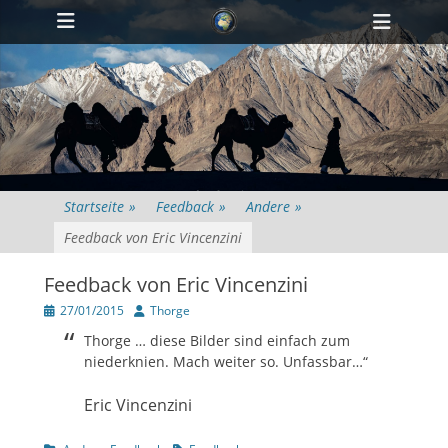
Primärmenü
zum
Heade
Inhalt
Toggl
überspringen
Startseite
»
Feedback
»
Andere
»
Feedback von Eric Vincenzini
Feedback von Eric Vincenzini
Veröffentlicht
Author
27/01/2015
Thorge
am
Thorge … diese Bilder sind einfach zum
niederknien. Mach weiter so. Unfassbar…“
Eric Vincenzini