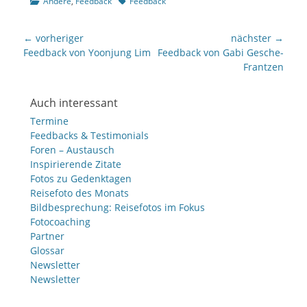
Kategorien
Tags
Andere
,
Feedback
Feedback
Beitragsnavigation
← vorheriger
nächster →
Vorheriger
nächster
Feedback von Yoonjung Lim
Feedback von Gabi Gesche-
Beitrag:
Beitrag:
Frantzen
Auch interessant
Termine
Feedbacks & Testimonials
Foren – Austausch
Inspirierende Zitate
Fotos zu Gedenktagen
Reisefoto des Monats
Bildbesprechung: Reisefotos im Fokus
Fotocoaching
Partner
Glossar
Newsletter
Newsletter