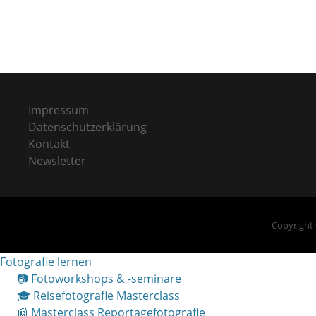
Impressum
Datenschutzerklärung
Kontakt
Newsletter
Copyright
Fotografie lernen
📷 Fotoworkshops & -seminare
🎓 Reisefotografie Masterclass
📰 Masterclass Reportagefotografie