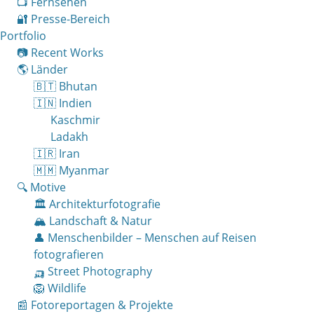
📺 Fernsehen
🔐 Presse-Bereich
Portfolio
📷 Recent Works
🌎 Länder
🇧🇹 Bhutan
🇮🇳 Indien
Kaschmir
Ladakh
🇮🇷 Iran
🇲🇲 Myanmar
🔍 Motive
🏛 Architekturfotografie
🏔 Landschaft & Natur
👤 Menschenbilder – Menschen auf Reisen
fotografieren
🛺 Street Photography
🦁 Wildlife
📰 Fotoreportagen & Projekte