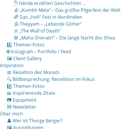
✋ Hände erzählen Geschichten …
🕉 „Kumbh Mela“ – Das größte Pilgerfest der Welt
🌈 Das „Holi“ Fest in Nordindien
🕉 Theyyam – „Lebende Götter“
☠️ „The Wall of Death“
💀 „Maha Shivratri“ – Die lange Nacht des Shiva
#️⃣ Themen-Fotos
🌐 Instagram – Portfolio / Feed
🖼 Client Gallery
Inspiration
📅 Reisefoto des Monats
🔍 Bildbesprechung: Reisefotos im Fokus
#️⃣ Themen-Fotos
📖 Inspirierende Zitate
📷 Equipment
🆕 Newsletter
Über mich
👤 Wer ist Thorge Berger?
🖼 Ausstellungen