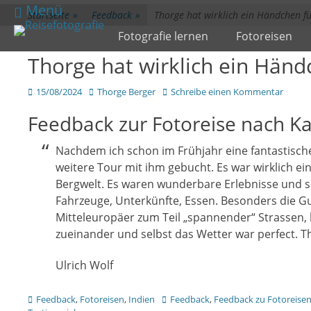
zum
Menü
Startseite
»
Feedback
»
Thorge hat wirklich ein Händchen f
Inhalt
Primärmenü
Fotografie lernen
Fotoreisen
überspringen
Thorge hat wirklich ein Händ
Veröffentlicht
Author
15/08/2024
Thorge Berger
Schreibe einen Kommentar
am
Feedback zur Fotoreise nach K
Nachdem ich schon im Frühjahr eine fantastische 
weitere Tour mit ihm gebucht. Es war wirklich ei
Bergwelt. Es waren wunderbare Erlebnisse und sc
Fahrzeuge, Unterkünfte, Essen. Besonders die G
Mitteleuropäer zum Teil „spannender“ Strassen, 
zueinander und selbst das Wetter war perfect. T
Ulrich Wolf
Kategorien
Tags
Feedback
,
Fotoreisen
,
Indien
Feedback
,
Feedback zu Fotoreise