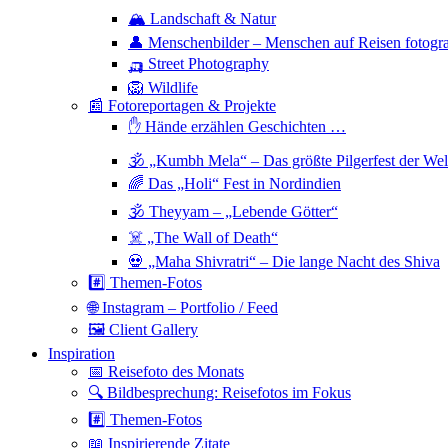
🏔 Landschaft & Natur
👤 Menschenbilder – Menschen auf Reisen fotogra
🛺 Street Photography
🦁 Wildlife
📰 Fotoreportagen & Projekte
✋ Hände erzählen Geschichten …
🕉 „Kumbh Mela“ – Das größte Pilgerfest der Wel
🌈 Das „Holi“ Fest in Nordindien
🕉 Theyyam – „Lebende Götter“
☠️ „The Wall of Death“
💀 „Maha Shivratri“ – Die lange Nacht des Shiva
#️⃣ Themen-Fotos
🌐 Instagram – Portfolio / Feed
🖼 Client Gallery
Inspiration
📅 Reisefoto des Monats
🔍 Bildbesprechung: Reisefotos im Fokus
#️⃣ Themen-Fotos
📖 Inspirierende Zitate