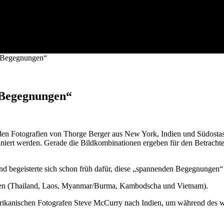
en, Fotoreportagen, Live-Reportagen, Multi
e Begegnungen“
e Begegnungen“
n Fotografien von Thorge Berger aus New York, Indien und Südostasie
biniert werden. Gerade die Bildkombinationen ergeben für den Betrach
und begeisterte sich schon früh dafür, diese „spannenden Begegnungen“ 
sien (Thailand, Laos, Myanmar/Burma, Kambodscha und Vietnam).
ikanischen Fotografen Steve McCurry nach Indien, um während des wel