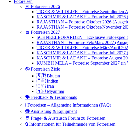
Fotoreisen
📅 Fotoreisen 2026
TIGER & WILDLIFE – Fotoreise Zentralindien Ap
KASCHMIR & LADAKH – Fotoreise Juli 2026 (
RAJASTHAN – Fotoreise Oktober 2026 (Ausgebu
RAJASTHAN – Fotoreise Oktober/November 202
📅 Fotoreisen 2027
SCHNEELEOPARDEN – Exklusive Fotoexpedition
RAJASTHAN – Fotoreise Feb/März 2027 (Ausge
TIGER & WILDLIFE – Fotoreise März/April 20
KASCHMIR & LADAKH – Fotoreise Juli 2027 (we
KASCHMIR & LADAKH – Fotoreise August 20
KUMBH MELA – Fotoreise September 2027 (in V
🌎 Fotoreisen Ziele
🇧🇹 Bhutan
🇮🇳 Indien
🇮🇷 Iran
🇲🇲 Myanmar
🗣 Feedback & Testimonials
ℹ️ Fotoreisen – Allgemeine Informationen (FAQ)
📷 Ausrüstung & Equipment
💬 Frage- & Austausch Forum zu Fotoreisen
🔒 Informationen für Teilnehmende von Fotoreisen