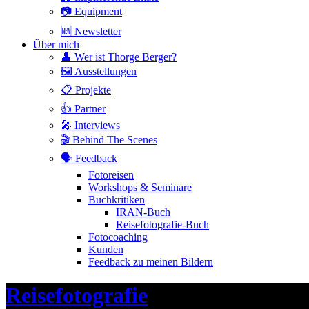
📷 Equipment
🆕 Newsletter
Über mich
👤 Wer ist Thorge Berger?
🖼 Ausstellungen
📋 Projekte
👍 Partner
🎤 Interviews
🎬 Behind The Scenes
🗣 Feedback
Fotoreisen
Workshops & Seminare
Buchkritiken
IRAN-Buch
Reisefotografie-Buch
Fotocoaching
Kunden
Feedback zu meinen Bildern
Header
Reisefotografie
Toggle