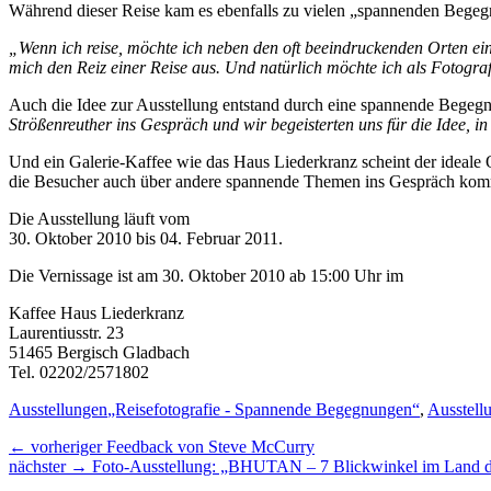
Während dieser Reise kam es ebenfalls zu vielen „spannenden Begegnu
„Wenn ich reise, möchte ich neben den oft beeindruckenden Orten e
mich den Reiz einer Reise aus. Und natürlich möchte ich als Fotograf
Auch die Idee zur Ausstellung entstand durch eine spannende Begeg
Strößenreuther ins Gespräch und wir begeisterten uns für die Idee, 
Und ein Galerie-Kaffee wie das Haus Liederkranz scheint der ideale O
die Besucher auch über andere spannende Themen ins Gespräch k
Die Ausstellung läuft vom
30. Oktober 2010 bis 04. Februar 2011.
Die Vernissage ist am 30. Oktober 2010 ab 15:00 Uhr im
Kaffee Haus Liederkranz
Laurentiusstr. 23
51465 Bergisch Gladbach
Tel. 02202/2571802
Kategorien
Tags
Ausstellungen
„Reisefotografie - Spannende Begegnungen“
,
Ausstell
Beitragsnavigation
Vorheriger
← vorheriger
Feedback von Steve McCurry
nächster
Beitrag:
nächster →
Foto-Ausstellung: „BHUTAN – 7 Blickwinkel im Land 
Beitrag: