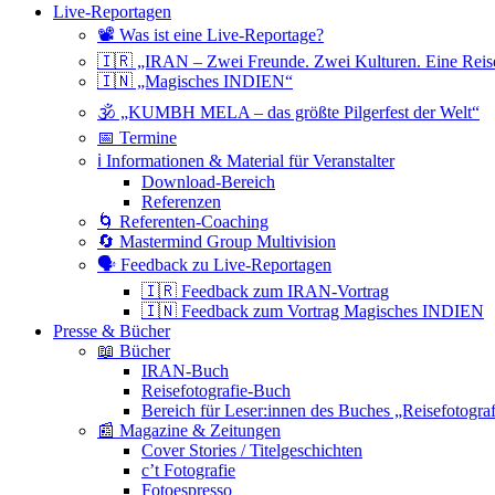
Live-Reportagen
📽 Was ist eine Live-Reportage?
🇮🇷 „IRAN – Zwei Freunde. Zwei Kulturen. Eine Reis
🇮🇳 „Magisches INDIEN“
🕉 „KUMBH MELA – das größte Pilgerfest der Welt“
📅 Termine
ℹ️ Informationen & Material für Veranstalter
Download-Bereich
Referenzen
🌀 Referenten-Coaching
🔄 Mastermind Group Multivision
🗣 Feedback zu Live-Reportagen
🇮🇷 Feedback zum IRAN-Vortrag
🇮🇳 Feedback zum Vortrag Magisches INDIEN
Presse & Bücher
📖 Bücher
IRAN-Buch
Reisefotografie-Buch
Bereich für Leser:innen des Buches „Reisefotograf
📰 Magazine & Zeitungen
Cover Stories / Titelgeschichten
c’t Fotografie
Fotoespresso