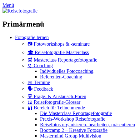
zum
Menü
Inhalt
überspringen
Primärmenü
Fotografie lernen
📷 Fotoworkshops & -seminare
🎓 Reisefotografie Masterclass
📰 Masterclass Reportagefotografie
🌀 Coaching
Individuelles Fotocoaching
Referenten-Coaching
📅 Termine
🗣 Feedback
💬 Frage- & Austausch-Foren
📖 Reisefotografie-Glossar
🔐 Bereich für Teilnehmende
Die Masterclass Reportagefotografie
Praxis-Workshop Reisefotografie
Reisefotos organisieren, bearbeiten, präsentieren
Bootcamp 2 – Kreative Fotografie
Mastermind Group Multivision