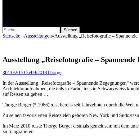
Fotoworkshops, Fotoreisen, Reisereportag
Facebook
Instagram
Suche
nach:
Startseite
»
Ausstellungen
»
Ausstellung „Reisefotografie – Spannend
Ausstellung „Reisefotografie – Spannend
Veröffentlicht
Author
30/10/2010
16/09/2019
Thorge
am
In der Ausstellung „Reisefotografie – Spannende Begegnungen“ werde
Architekturaufnahmen, die teils in Farbe, teils in Schwarzweiss kom
auf Reisen zu gehen …
Thorge Berger (* 1966) reist bereits seit Jahrzehnten durch die Welt 
Zu seinen favorisierten Reisezielen gehören New York und Südosta
Im März 2010 reiste Thorge Berger erstmals gemeinsam mit dem amer
zu fotografieren.