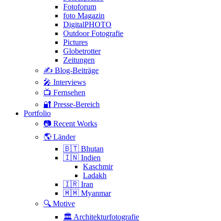
Fotoforum
foto Magazin
DigitalPHOTO
Outdoor Fotografie
Pictures
Globetrotter
Zeitungen
✍️ Blog-Beiträge
🎤 Interviews
📺 Fernsehen
🔐 Presse-Bereich
Portfolio
📷 Recent Works
🌎 Länder
🇧🇹 Bhutan
🇮🇳 Indien
Kaschmir
Ladakh
🇮🇷 Iran
🇲🇲 Myanmar
🔍 Motive
🏛 Architekturfotografie