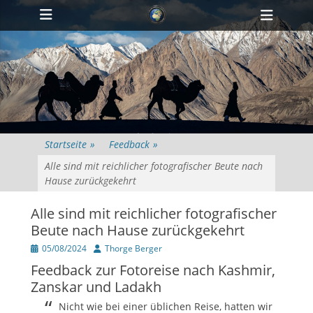
Primärmenü
zum
Heade
Inhalt
Toggl
überspringen
Startseite
»
Feedback
»
Alle sind mit reichlicher fotografischer Beute nach
Hause zurückgekehrt
Alle sind mit reichlicher fotografischer
Beute nach Hause zurückgekehrt
Veröffentlicht
Author
05/08/2024
Thorge Berger
am
Feedback zur Fotoreise nach Kashmir,
Zanskar und Ladakh
Nicht wie bei einer üblichen Reise, hatten wir