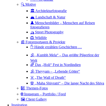
🔍 Motive
🏛 Architekturfotografie
🏔 Landschaft & Natur
👤 Menschenbilder – Menschen auf Reisen
fotografieren
🛺 Street Photography
🦁 Wildlife
📰 Fotoreportagen & Projekte
✋ Hände erzählen Geschichten …
🕉 „Kumbh Mela“ – Das größte Pilgerfest der
Welt
🌈 Das „Holi“ Fest in Nordindien
🕉 Theyyam – „Lebende Götter“
☠️ „The Wall of Death“
💀 „Maha Shivratri“ – Die lange Nacht des Shiva
#️⃣ Themen-Fotos
🌐 Instagram – Portfolio / Feed
🖼 Client Gallery
Inspiration