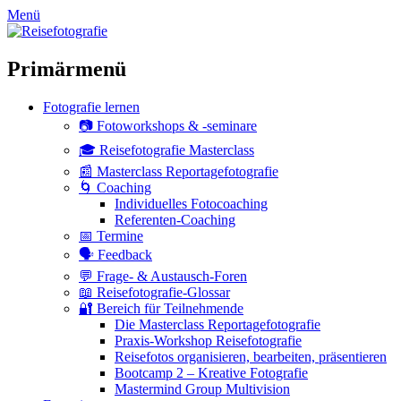
zum
Menü
Inhalt
überspringen
Primärmenü
Fotografie lernen
📷 Fotoworkshops & -seminare
🎓 Reisefotografie Masterclass
📰 Masterclass Reportagefotografie
🌀 Coaching
Individuelles Fotocoaching
Referenten-Coaching
📅 Termine
🗣 Feedback
💬 Frage- & Austausch-Foren
📖 Reisefotografie-Glossar
🔐 Bereich für Teilnehmende
Die Masterclass Reportagefotografie
Praxis-Workshop Reisefotografie
Reisefotos organisieren, bearbeiten, präsentieren
Bootcamp 2 – Kreative Fotografie
Mastermind Group Multivision