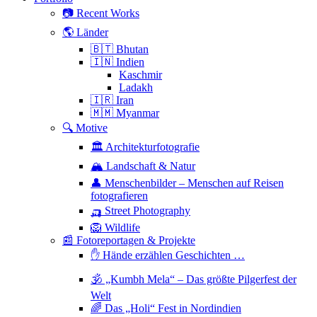
📷 Recent Works
🌎 Länder
🇧🇹 Bhutan
🇮🇳 Indien
Kaschmir
Ladakh
🇮🇷 Iran
🇲🇲 Myanmar
🔍 Motive
🏛 Architekturfotografie
🏔 Landschaft & Natur
👤 Menschenbilder – Menschen auf Reisen
fotografieren
🛺 Street Photography
🦁 Wildlife
📰 Fotoreportagen & Projekte
✋ Hände erzählen Geschichten …
🕉 „Kumbh Mela“ – Das größte Pilgerfest der
Welt
🌈 Das „Holi“ Fest in Nordindien