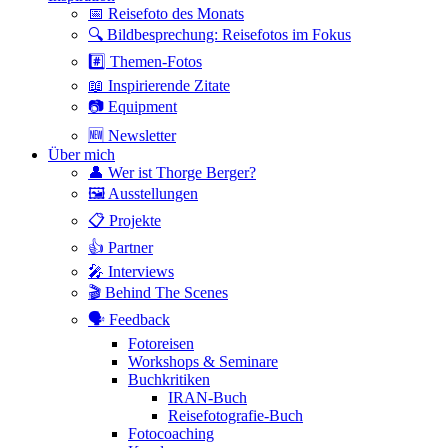
📅 Reisefoto des Monats
🔍 Bildbesprechung: Reisefotos im Fokus
#️⃣ Themen-Fotos
📖 Inspirierende Zitate
📷 Equipment
🆕 Newsletter
Über mich
👤 Wer ist Thorge Berger?
🖼 Ausstellungen
📋 Projekte
👍 Partner
🎤 Interviews
🎬 Behind The Scenes
🗣 Feedback
Fotoreisen
Workshops & Seminare
Buchkritiken
IRAN-Buch
Reisefotografie-Buch
Fotocoaching