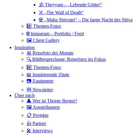
🕉 Theyyam – „Lebende Götter“
☠️ „The Wall of Death“
💀 „Maha Shivratri“ – Die lange Nacht des Shiva
#️⃣ Themen-Fotos
🌐 Instagram – Portfolio / Feed
🖼 Client Gallery
Inspiration
📅 Reisefoto des Monats
🔍 Bildbesprechung: Reisefotos im Fokus
#️⃣ Themen-Fotos
📖 Inspirierende Zitate
📷 Equipment
🆕 Newsletter
Über mich
👤 Wer ist Thorge Berger?
🖼 Ausstellungen
📋 Projekte
👍 Partner
🎤 Interviews