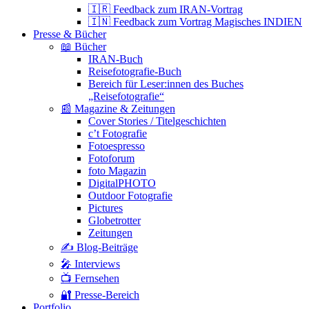
🇮🇷 Feedback zum IRAN-Vortrag
🇮🇳 Feedback zum Vortrag Magisches INDIEN
Presse & Bücher
📖 Bücher
IRAN-Buch
Reisefotografie-Buch
Bereich für Leser:innen des Buches
„Reisefotografie“
📰 Magazine & Zeitungen
Cover Stories / Titelgeschichten
c’t Fotografie
Fotoespresso
Fotoforum
foto Magazin
DigitalPHOTO
Outdoor Fotografie
Pictures
Globetrotter
Zeitungen
✍️ Blog-Beiträge
🎤 Interviews
📺 Fernsehen
🔐 Presse-Bereich
Portfolio