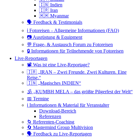
🇮🇳 Indien
🇮🇷 Iran
🇲🇲 Myanmar
🗣 Feedback & Testimonials
ℹ️ Fotoreisen – Allgemeine Informationen (FAQ)
📷 Ausrüstung & Equipment
💬 Frage- & Austausch Forum zu Fotoreisen
🔒 Informationen für Teilnehmende von Fotoreisen
Live-Reportagen
📽 Was ist eine Live-Reportage?
🇮🇷 „IRAN – Zwei Freunde. Zwei Kulturen. Eine
Reise.“
🇮🇳 „Magisches INDIEN“
🕉 „KUMBH MELA – das größte Pilgerfest der Welt“
📅 Termine
ℹ️ Informationen & Material für Veranstalter
Download-Bereich
Referenzen
🌀 Referenten-Coaching
🔄 Mastermind Group Multivision
🗣 Feedback zu Live-Reportagen