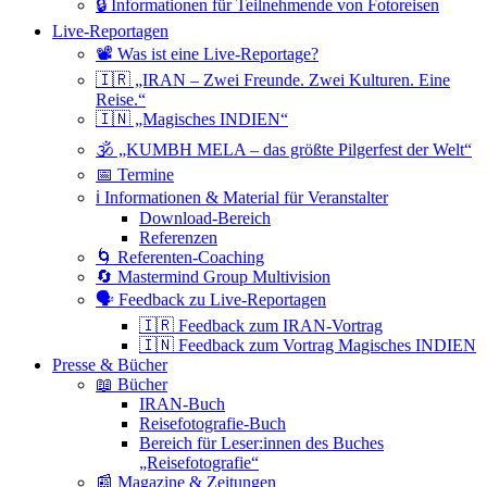
🔒 Informationen für Teilnehmende von Fotoreisen
Live-Reportagen
📽 Was ist eine Live-Reportage?
🇮🇷 „IRAN – Zwei Freunde. Zwei Kulturen. Eine
Reise.“
🇮🇳 „Magisches INDIEN“
🕉 „KUMBH MELA – das größte Pilgerfest der Welt“
📅 Termine
ℹ️ Informationen & Material für Veranstalter
Download-Bereich
Referenzen
🌀 Referenten-Coaching
🔄 Mastermind Group Multivision
🗣 Feedback zu Live-Reportagen
🇮🇷 Feedback zum IRAN-Vortrag
🇮🇳 Feedback zum Vortrag Magisches INDIEN
Presse & Bücher
📖 Bücher
IRAN-Buch
Reisefotografie-Buch
Bereich für Leser:innen des Buches
„Reisefotografie“
📰 Magazine & Zeitungen