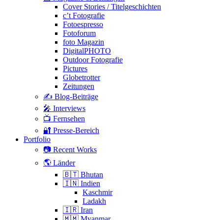
Cover Stories / Titelgeschichten
c’t Fotografie
Fotoespresso
Fotoforum
foto Magazin
DigitalPHOTO
Outdoor Fotografie
Pictures
Globetrotter
Zeitungen
✍️ Blog-Beiträge
🎤 Interviews
📺 Fernsehen
🔐 Presse-Bereich
Portfolio
📷 Recent Works
🌎 Länder
🇧🇹 Bhutan
🇮🇳 Indien
Kaschmir
Ladakh
🇮🇷 Iran
🇲🇲 Myanmar