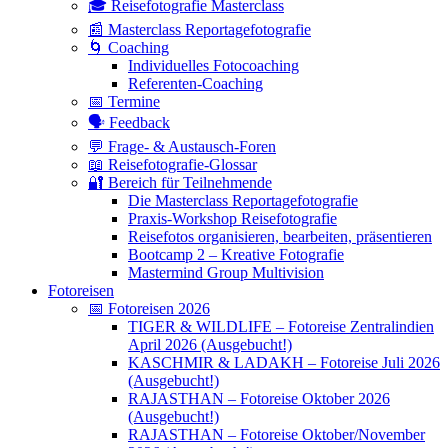
🎓 Reisefotografie Masterclass
📰 Masterclass Reportagefotografie
🌀 Coaching
Individuelles Fotocoaching
Referenten-Coaching
📅 Termine
🗣 Feedback
💬 Frage- & Austausch-Foren
📖 Reisefotografie-Glossar
🔐 Bereich für Teilnehmende
Die Masterclass Reportagefotografie
Praxis-Workshop Reisefotografie
Reisefotos organisieren, bearbeiten, präsentieren
Bootcamp 2 – Kreative Fotografie
Mastermind Group Multivision
Fotoreisen
📅 Fotoreisen 2026
TIGER & WILDLIFE – Fotoreise Zentralindien
April 2026 (Ausgebucht!)
KASCHMIR & LADAKH – Fotoreise Juli 2026
(Ausgebucht!)
RAJASTHAN – Fotoreise Oktober 2026
(Ausgebucht!)
RAJASTHAN – Fotoreise Oktober/November