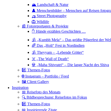
🏔 Landschaft & Natur
👤 Menschenbilder – Menschen auf Reisen fotogra
🛺 Street Photography
🦁 Wildlife
📰 Fotoreportagen & Projekte
✋ Hände erzählen Geschichten …
🕉 „Kumbh Mela“ – Das größte Pilgerfest der Wel
🌈 Das „Holi“ Fest in Nordindien
🕉 Theyyam – „Lebende Götter“
☠️ „The Wall of Death“
💀 „Maha Shivratri“ – Die lange Nacht des Shiva
#️⃣ Themen-Fotos
🌐 Instagram – Portfolio / Feed
🖼 Client Gallery
Inspiration
📅 Reisefoto des Monats
🔍 Bildbesprechung: Reisefotos im Fokus
#️⃣ Themen-Fotos
📖 Inspirierende Zitate