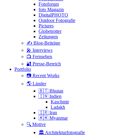
Fotoforum
foto Magazin
DigitalPHOTO
Outdoor Fotografie
Pictures
Globetrotter
Zeitungen
✍️ Blog-Beiträge
🎤 Interviews
📺 Fernsehen
🔐 Presse-Bereich
Portfolio
📷 Recent Works
🌎 Länder
🇧🇹 Bhutan
🇮🇳 Indien
Kaschmir
Ladakh
🇮🇷 Iran
🇲🇲 Myanmar
🔍 Motive
🏛 Architekturfotografie