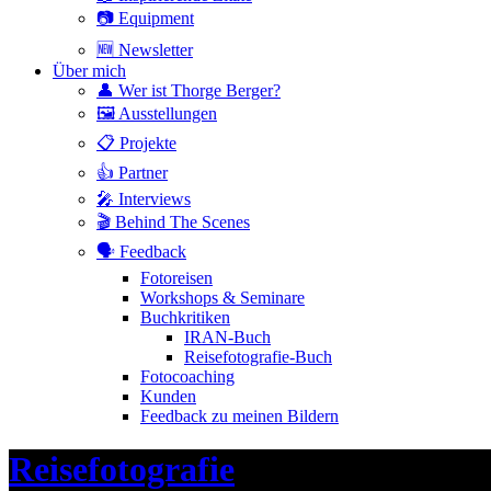
📷 Equipment
🆕 Newsletter
Über mich
👤 Wer ist Thorge Berger?
🖼 Ausstellungen
📋 Projekte
👍 Partner
🎤 Interviews
🎬 Behind The Scenes
🗣 Feedback
Fotoreisen
Workshops & Seminare
Buchkritiken
IRAN-Buch
Reisefotografie-Buch
Fotocoaching
Kunden
Feedback zu meinen Bildern
Header
Reisefotografie
Toggle