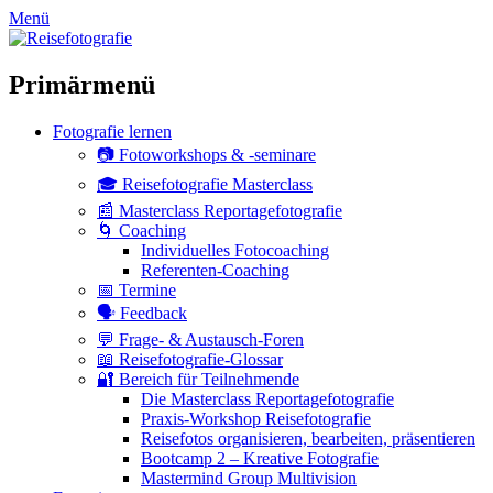
zum
Menü
Inhalt
überspringen
Primärmenü
Fotografie lernen
📷 Fotoworkshops & -seminare
🎓 Reisefotografie Masterclass
📰 Masterclass Reportagefotografie
🌀 Coaching
Individuelles Fotocoaching
Referenten-Coaching
📅 Termine
🗣 Feedback
💬 Frage- & Austausch-Foren
📖 Reisefotografie-Glossar
🔐 Bereich für Teilnehmende
Die Masterclass Reportagefotografie
Praxis-Workshop Reisefotografie
Reisefotos organisieren, bearbeiten, präsentieren
Bootcamp 2 – Kreative Fotografie
Mastermind Group Multivision