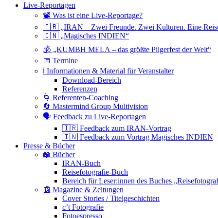
Live-Reportagen
📽 Was ist eine Live-Reportage?
🇮🇷 „IRAN – Zwei Freunde. Zwei Kulturen. Eine Reis
🇮🇳 „Magisches INDIEN“
🕉 „KUMBH MELA – das größte Pilgerfest der Welt“
📅 Termine
ℹ️ Informationen & Material für Veranstalter
Download-Bereich
Referenzen
🌀 Referenten-Coaching
🔄 Mastermind Group Multivision
🗣 Feedback zu Live-Reportagen
🇮🇷 Feedback zum IRAN-Vortrag
🇮🇳 Feedback zum Vortrag Magisches INDIEN
Presse & Bücher
📖 Bücher
IRAN-Buch
Reisefotografie-Buch
Bereich für Leser:innen des Buches „Reisefotograf
📰 Magazine & Zeitungen
Cover Stories / Titelgeschichten
c’t Fotografie
Fotoespresso