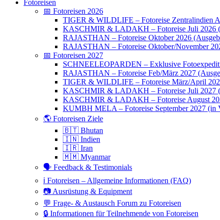
Fotoreisen
📅 Fotoreisen 2026
TIGER & WILDLIFE – Fotoreise Zentralindien Ap
KASCHMIR & LADAKH – Fotoreise Juli 2026 (
RAJASTHAN – Fotoreise Oktober 2026 (Ausgebu
RAJASTHAN – Fotoreise Oktober/November 202
📅 Fotoreisen 2027
SCHNEELEOPARDEN – Exklusive Fotoexpedition
RAJASTHAN – Fotoreise Feb/März 2027 (Ausge
TIGER & WILDLIFE – Fotoreise März/April 20
KASCHMIR & LADAKH – Fotoreise Juli 2027 (we
KASCHMIR & LADAKH – Fotoreise August 20
KUMBH MELA – Fotoreise September 2027 (in V
🌎 Fotoreisen Ziele
🇧🇹 Bhutan
🇮🇳 Indien
🇮🇷 Iran
🇲🇲 Myanmar
🗣 Feedback & Testimonials
ℹ️ Fotoreisen – Allgemeine Informationen (FAQ)
📷 Ausrüstung & Equipment
💬 Frage- & Austausch Forum zu Fotoreisen
🔒 Informationen für Teilnehmende von Fotoreisen