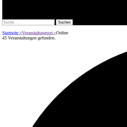
Fotoworkshops, Fotoreisen, Reisereportag
Facebook
Instagram
Suche
nach:
Startseite
»
Veranstaltungsort
»
Online
45 Veranstaltungen gefunden.