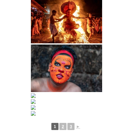
1
2
3
►