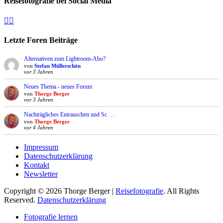
Reisefotografie bei Social Media
Facebook
Instagram
Letzte Foren Beiträge
Alternativen zum Lightroom-Abo?
von
Stefan Müllerschön
vor 3 Jahren
Neues Thema - neues Forum
von
Thorge Berger
vor 3 Jahren
Nachträgliches Entrauschen und Sc …
von
Thorge Berger
vor 4 Jahren
Impressum
Datenschutzerklärung
Kontakt
Newsletter
Copyright © 2026 Thorge Berger |
Reisefotografie
. All Rights
Reserved.
Datenschutzerklärung
Hoch
Fotografie lernen
scrollen