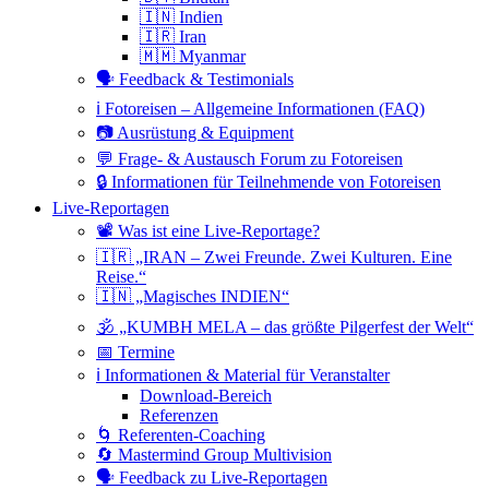
🇮🇳 Indien
🇮🇷 Iran
🇲🇲 Myanmar
🗣 Feedback & Testimonials
ℹ️ Fotoreisen – Allgemeine Informationen (FAQ)
📷 Ausrüstung & Equipment
💬 Frage- & Austausch Forum zu Fotoreisen
🔒 Informationen für Teilnehmende von Fotoreisen
Live-Reportagen
📽 Was ist eine Live-Reportage?
🇮🇷 „IRAN – Zwei Freunde. Zwei Kulturen. Eine
Reise.“
🇮🇳 „Magisches INDIEN“
🕉 „KUMBH MELA – das größte Pilgerfest der Welt“
📅 Termine
ℹ️ Informationen & Material für Veranstalter
Download-Bereich
Referenzen
🌀 Referenten-Coaching
🔄 Mastermind Group Multivision
🗣 Feedback zu Live-Reportagen