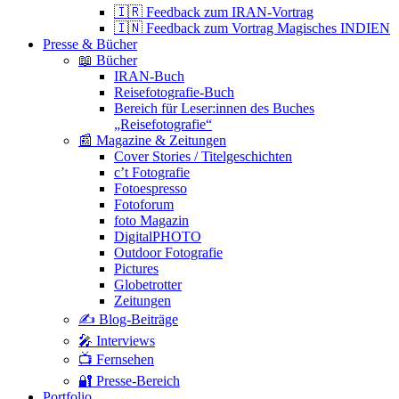
🇮🇷 Feedback zum IRAN-Vortrag
🇮🇳 Feedback zum Vortrag Magisches INDIEN
Presse & Bücher
📖 Bücher
IRAN-Buch
Reisefotografie-Buch
Bereich für Leser:innen des Buches
„Reisefotografie“
📰 Magazine & Zeitungen
Cover Stories / Titelgeschichten
c’t Fotografie
Fotoespresso
Fotoforum
foto Magazin
DigitalPHOTO
Outdoor Fotografie
Pictures
Globetrotter
Zeitungen
✍️ Blog-Beiträge
🎤 Interviews
📺 Fernsehen
🔐 Presse-Bereich
Portfolio