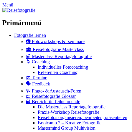
zum
Menü
Inhalt
überspringen
Primärmenü
Fotografie lernen
📷 Fotoworkshops & -seminare
🎓 Reisefotografie Masterclass
📰 Masterclass Reportagefotografie
🌀 Coaching
Individuelles Fotocoaching
Referenten-Coaching
📅 Termine
🗣 Feedback
💬 Frage- & Austausch-Foren
📖 Reisefotografie-Glossar
🔐 Bereich für Teilnehmende
Die Masterclass Reportagefotografie
Praxis-Workshop Reisefotografie
Reisefotos organisieren, bearbeiten, präsentieren
Bootcamp 2 – Kreative Fotografie
Mastermind Group Multivision