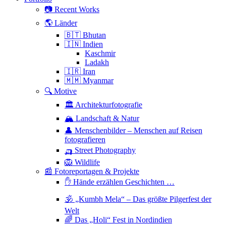
📷 Recent Works
🌎 Länder
🇧🇹 Bhutan
🇮🇳 Indien
Kaschmir
Ladakh
🇮🇷 Iran
🇲🇲 Myanmar
🔍 Motive
🏛 Architekturfotografie
🏔 Landschaft & Natur
👤 Menschenbilder – Menschen auf Reisen
fotografieren
🛺 Street Photography
🦁 Wildlife
📰 Fotoreportagen & Projekte
✋ Hände erzählen Geschichten …
🕉 „Kumbh Mela“ – Das größte Pilgerfest der
Welt
🌈 Das „Holi“ Fest in Nordindien