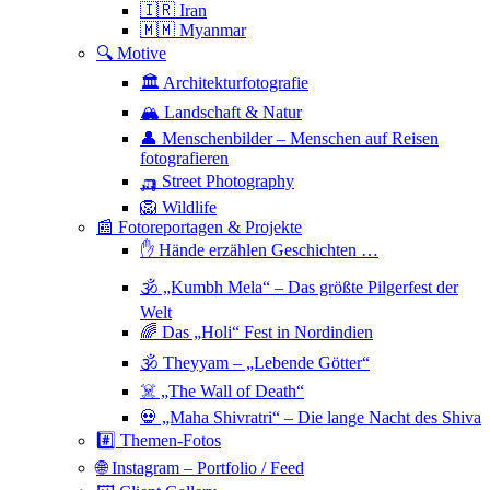
🇮🇷 Iran
🇲🇲 Myanmar
🔍 Motive
🏛 Architekturfotografie
🏔 Landschaft & Natur
👤 Menschenbilder – Menschen auf Reisen
fotografieren
🛺 Street Photography
🦁 Wildlife
📰 Fotoreportagen & Projekte
✋ Hände erzählen Geschichten …
🕉 „Kumbh Mela“ – Das größte Pilgerfest der
Welt
🌈 Das „Holi“ Fest in Nordindien
🕉 Theyyam – „Lebende Götter“
☠️ „The Wall of Death“
💀 „Maha Shivratri“ – Die lange Nacht des Shiva
#️⃣ Themen-Fotos
🌐 Instagram – Portfolio / Feed