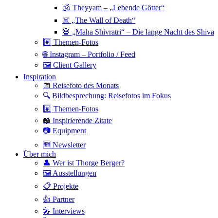
🕉 Theyyam – „Lebende Götter“
☠️ „The Wall of Death“
💀 „Maha Shivratri“ – Die lange Nacht des Shiva
#️⃣ Themen-Fotos
🌐 Instagram – Portfolio / Feed
🖼 Client Gallery
Inspiration
📅 Reisefoto des Monats
🔍 Bildbesprechung: Reisefotos im Fokus
#️⃣ Themen-Fotos
📖 Inspirierende Zitate
📷 Equipment
🆕 Newsletter
Über mich
👤 Wer ist Thorge Berger?
🖼 Ausstellungen
📋 Projekte
👍 Partner
🎤 Interviews