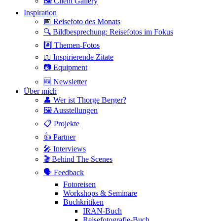
🖼 Client Gallery
Inspiration
📅 Reisefoto des Monats
🔍 Bildbesprechung: Reisefotos im Fokus
#️⃣ Themen-Fotos
📖 Inspirierende Zitate
📷 Equipment
🆕 Newsletter
Über mich
👤 Wer ist Thorge Berger?
🖼 Ausstellungen
📋 Projekte
👍 Partner
🎤 Interviews
🎬 Behind The Scenes
🗣 Feedback
Fotoreisen
Workshops & Seminare
Buchkritiken
IRAN-Buch
Reisefotografie-Buch