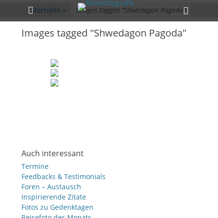
Primärmenü
zum
Heade
Startseite
»
Images tagged "Shwedagon Pagoda"
Inhalt
Toggle
überspringen
Images tagged "Shwedagon Pagoda"
Auch interessant
Termine
Feedbacks & Testimonials
Foren – Austausch
Inspirierende Zitate
Fotos zu Gedenktagen
Reisefoto des Monats