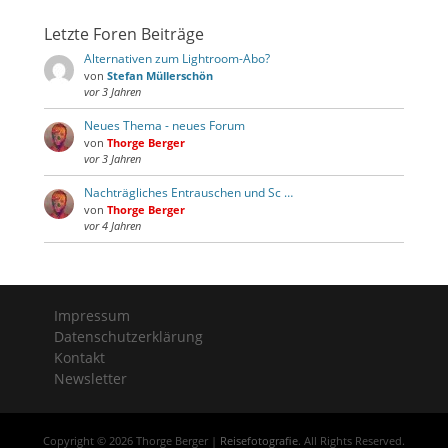
Letzte Foren Beiträge
Alternativen zum Lightroom-Abo?
von
Stefan Müllerschön
vor 3 Jahren
Neues Thema - neues Forum
von
Thorge Berger
vor 3 Jahren
Nachträgliches Entrauschen und Sc …
von
Thorge Berger
vor 4 Jahren
Impressum
Datenschutzerklärung
Kontakt
Newsletter
Copyright © 2026 Thorge Berger |
Reisefotografie
. All Rights Reserved.