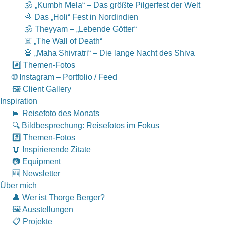
🕉 „Kumbh Mela“ – Das größte Pilgerfest der Welt
🌈 Das „Holi“ Fest in Nordindien
🕉 Theyyam – „Lebende Götter“
☠️ „The Wall of Death“
💀 „Maha Shivratri“ – Die lange Nacht des Shiva
#️⃣ Themen-Fotos
🌐 Instagram – Portfolio / Feed
🖼 Client Gallery
Inspiration
📅 Reisefoto des Monats
🔍 Bildbesprechung: Reisefotos im Fokus
#️⃣ Themen-Fotos
📖 Inspirierende Zitate
📷 Equipment
🆕 Newsletter
Über mich
👤 Wer ist Thorge Berger?
🖼 Ausstellungen
📋 Projekte