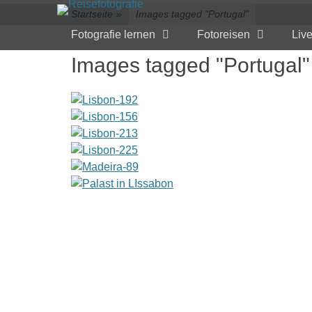
Primärmenü
zum
Startseite
»
Images tagged "Portugal"
Inhalt
Fotografie lernen
Fotoreisen
Liv
überspringen
Images tagged "Portugal"