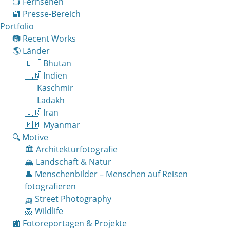
📺 Fernsehen
🔐 Presse-Bereich
Portfolio
📷 Recent Works
🌎 Länder
🇧🇹 Bhutan
🇮🇳 Indien
Kaschmir
Ladakh
🇮🇷 Iran
🇲🇲 Myanmar
🔍 Motive
🏛 Architekturfotografie
🏔 Landschaft & Natur
👤 Menschenbilder – Menschen auf Reisen
fotografieren
🛺 Street Photography
🦁 Wildlife
📰 Fotoreportagen & Projekte