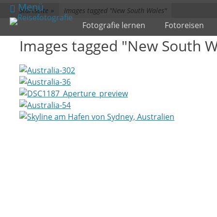
zum
Menü
Startseite
»
Images tagged "New South Wales"
Inhalt
Primärmenü
Fotografie lernen
Fotoreisen
überspringen
Images tagged "New South W