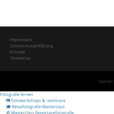
Impressum
Datenschutzerklärung
Kontakt
Newsletter
Copyright
Fotografie lernen
📷 Fotoworkshops & -seminare
🎓 Reisefotografie Masterclass
📰 Masterclass Reportagefotografie