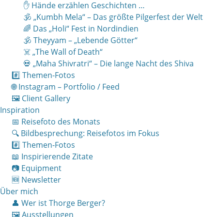
✋ Hände erzählen Geschichten …
🕉 „Kumbh Mela“ – Das größte Pilgerfest der Welt
🌈 Das „Holi“ Fest in Nordindien
🕉 Theyyam – „Lebende Götter“
☠️ „The Wall of Death“
💀 „Maha Shivratri“ – Die lange Nacht des Shiva
#️⃣ Themen-Fotos
🌐 Instagram – Portfolio / Feed
🖼 Client Gallery
Inspiration
📅 Reisefoto des Monats
🔍 Bildbesprechung: Reisefotos im Fokus
#️⃣ Themen-Fotos
📖 Inspirierende Zitate
📷 Equipment
🆕 Newsletter
Über mich
👤 Wer ist Thorge Berger?
🖼 Ausstellungen