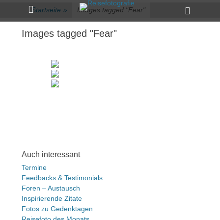
Primärmenü
zum
Heade
Startseite
»
Images tagged "Fear"
Inhalt
Toggle
überspringen
Images tagged "Fear"
Auch interessant
Termine
Feedbacks & Testimonials
Foren – Austausch
Inspirierende Zitate
Fotos zu Gedenktagen
Reisefoto des Monats