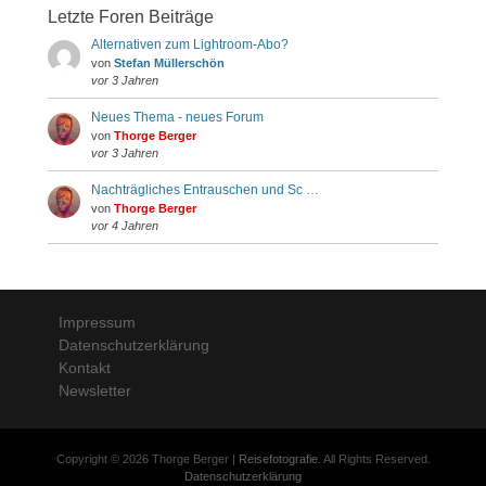
Letzte Foren Beiträge
Alternativen zum Lightroom-Abo?
von
Stefan Müllerschön
vor 3 Jahren
Neues Thema - neues Forum
von
Thorge Berger
vor 3 Jahren
Nachträgliches Entrauschen und Sc …
von
Thorge Berger
vor 4 Jahren
Impressum
Datenschutzerklärung
Kontakt
Newsletter
Copyright © 2026 Thorge Berger |
Reisefotografie
. All Rights Reserved.
Datenschutzerklärung