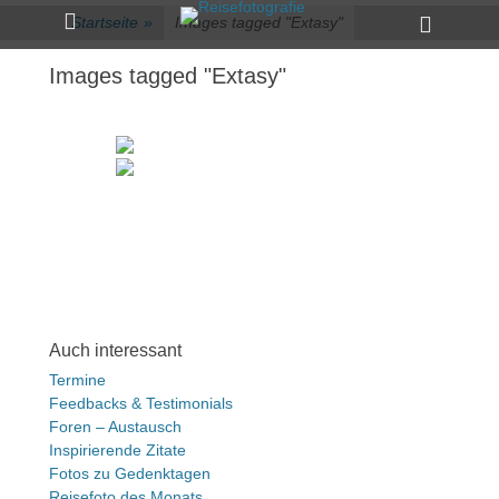
Primärmenü
zum
Heade
Startseite
»
Images tagged "Extasy"
Inhalt
Toggle
überspringen
Images tagged "Extasy"
Auch interessant
Termine
Feedbacks & Testimonials
Foren – Austausch
Inspirierende Zitate
Fotos zu Gedenktagen
Reisefoto des Monats