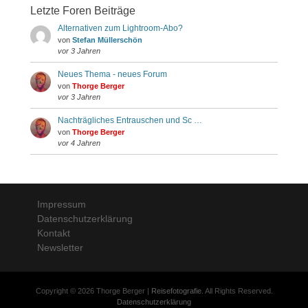
Letzte Foren Beiträge
Alternativen zum Lightroom-Abo?
von
Stefan Müllerschön
vor 3 Jahren
Neues Thema - neues Forum
von
Thorge Berger
vor 3 Jahren
Nachträgliches Entrauschen und Sc …
von
Thorge Berger
vor 4 Jahren
Impressum
Datenschutzerklärung
Kontakt
Newsletter
Copyright © 2026 Thorge Berger |
Reisefotografie
. All Rights Reserved.
Datenschutzerklärung