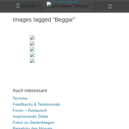
Primärmenü
zum
Heade
Startseite
»
Images tagged "Beggar"
Inhalt
Toggle
überspringen
Images tagged "Beggar"
Auch interessant
Termine
Feedbacks & Testimonials
Foren – Austausch
Inspirierende Zitate
Fotos zu Gedenktagen
Reisefoto des Monats