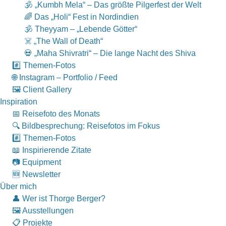
🕉 „Kumbh Mela“ – Das größte Pilgerfest der Welt
🌈 Das „Holi“ Fest in Nordindien
🕉 Theyyam – „Lebende Götter“
☠️ „The Wall of Death“
💀 „Maha Shivratri“ – Die lange Nacht des Shiva
#️⃣ Themen-Fotos
🌐 Instagram – Portfolio / Feed
🖼 Client Gallery
Inspiration
📅 Reisefoto des Monats
🔍 Bildbesprechung: Reisefotos im Fokus
#️⃣ Themen-Fotos
📖 Inspirierende Zitate
📷 Equipment
🆕 Newsletter
Über mich
👤 Wer ist Thorge Berger?
🖼 Ausstellungen
📋 Projekte