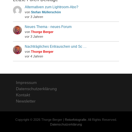
Alternativen zum Lightroom-Abo?
von
Stefan Müllerschön
vor 3 Jahren
Neues Thema - neues Forum
von
Thorge Berger
vor 3 Jahren
Nachträgliches Entrauschen und Sc …
von
Thorge Berger
vor 4 Jahren
Impressum
Datenschutzerklärung
Kontakt
Newsletter
Copyright © 2026 Thorge Berger |
Reisefotografie
. All Rights Reserved.
Datenschutzerklärung