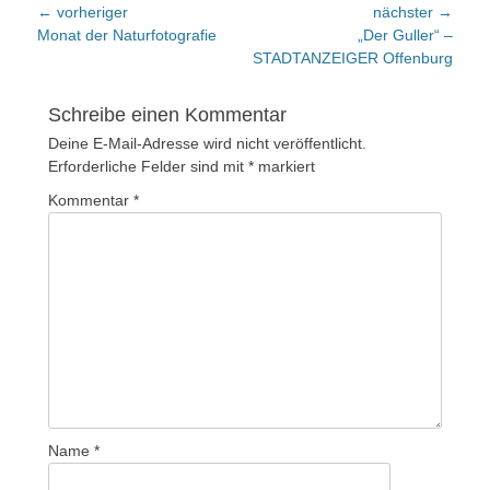
Beitragsnavigation
← vorheriger
nächster →
Vorheriger
nächster
Monat der Naturfotografie
„Der Guller“ –
Beitrag:
Beitrag:
STADTANZEIGER Offenburg
Schreibe einen Kommentar
Deine E-Mail-Adresse wird nicht veröffentlicht.
Erforderliche Felder sind mit
*
markiert
Kommentar
*
Name
*