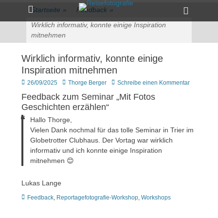
Primärmenü
zum
Heade
Startseite
»
Feedback
»
Inhalt
Toggle
überspringen
Wirklich informativ, konnte einige Inspiration
mitnehmen
Wirklich informativ, konnte einige
Inspiration mitnehmen
Veröffentlicht
Author
26/09/2025
Thorge Berger
Schreibe einen Kommentar
am
Feedback zum Seminar „Mit Fotos
Geschichten erzählen“
Hallo Thorge,
Vielen Dank nochmal für das tolle Seminar in Trier im
Globetrotter Clubhaus. Der Vortag war wirklich
informativ und ich konnte einige Inspiration
mitnehmen 😊
Lukas Lange
Kategorien
Feedback
,
Reportagefotografie-Workshop
,
Workshops