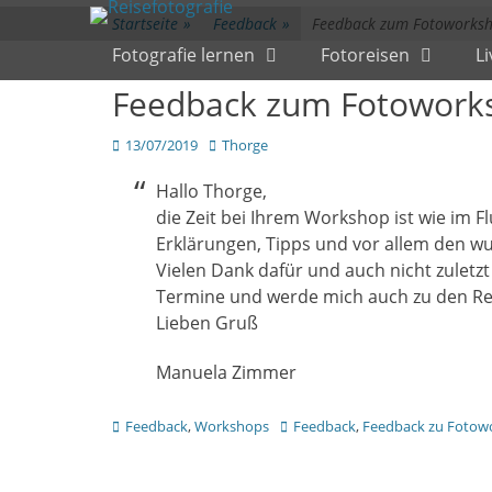
Primärmenü
zum
Startseite
»
Feedback
»
Feedback zum Fotoworksh
Inhalt
Fotografie lernen
Fotoreisen
L
überspringen
Feedback zum Fotoworks
Veröffentlicht
Author
13/07/2019
Thorge
am
Hallo Thorge,
die Zeit bei Ihrem Workshop ist wie im F
Erklärungen, Tipps und vor allem den wu
Vielen Dank dafür und auch nicht zuletz
Termine und werde mich auch zu den Re
Lieben Gruß
Manuela Zimmer
Kategorien
Tags
Feedback
,
Workshops
Feedback
,
Feedback zu Fotow