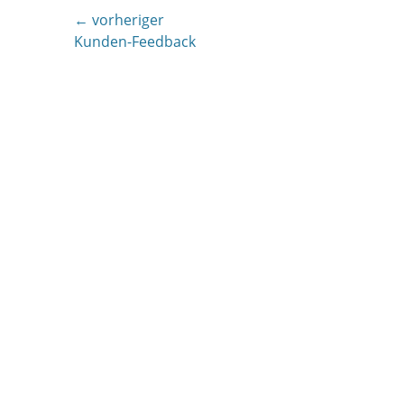
Beitragsnavigation
← vorheriger
Vorheriger
Kunden-Feedback
Beitrag: