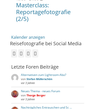
Masterclass:
Reportagefotografie
(2/5)
Kalender anzeigen
Reisefotografie bei Social Media
Facebook
Vimeo
YouTube
Instagram
Letzte Foren Beiträge
Alternativen zum Lightroom-Abo?
von
Stefan Müllerschön
vor 3 Jahren
Neues Thema - neues Forum
von
Thorge Berger
vor 3 Jahren
Nachträgliches Entrauschen und Sc …