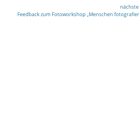
nächste
nächster
Feedback zum Fotoworkshop „Menschen fotografie
Beitrag: