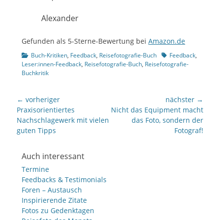
Alexander
Gefunden als 5-Sterne-Bewertung bei
Amazon.de
Kategorien
Tags
Buch-Kritiken
,
Feedback
,
Reisefotografie-Buch
Feedback
,
Leser:innen-Feedback
,
Reisefotografie-Buch
,
Reisefotografie-
Buchkritik
Beitragsnavigation
← vorheriger
nächster →
Vorheriger
nächster
Praxisorientiertes
Nicht das Equipment macht
Beitrag:
Beitrag:
Nachschlagewerk mit vielen
das Foto, sondern der
guten Tipps
Fotograf!
Auch interessant
Termine
Feedbacks & Testimonials
Foren – Austausch
Inspirierende Zitate
Fotos zu Gedenktagen