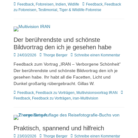
Kategorien
Tags
Feedback
,
Fotoreisen
,
Indien
,
Widlife
Feedback
,
Feedback
zu Fotoreisen
,
Testimonial
,
Tiger & Wildlife-Fotoreise
Der berührendste und schönste
Bildvortrag den ich je gesehen habe
Veröffentlicht
Author
24/03/2026
Thorge Berger
Schreibe einen Kommentar
am
Feedback zum Vortrag „IRAN – Verborgene Schönheit“
Der berührendste und schönste Bildvortrag den ich je
gesehen habe. Ihr habt all die Facetten, Licht und
Dunkel großartig rübergebracht. Gillas W.
Kategorien
Tags
Feedback
,
Feedback zu Vorträgen
,
Multivisionsvortrag IRAN
Feedback
,
Feedback zu Vorträgen
,
iran-Multivision
Praktisch, spannend und hilfreich
Veröffentlicht
Author
23/03/2026
Thorge Berger
Schreibe einen Kommentar