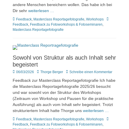
andere Menschen bereichern wollen. Das habe ich bei
Dir sehr
weiterlesen …
Kategorien
Tags
Feedback
,
Masterclass Reportagefotografie
,
Workshops
Feedback
,
Feedback zu Fotoworkshops & Fotoseminaren
,
Masterclass Reportagefotografie
Sowohl von Struktur als auch Inhalt sehr
begeistert
Veröffentlicht
Author
06/03/2026
Thorge Berger
Schreibe einen Kommentar
am
Feedback zur Masterclass Reportagefotografie Ich habe
die Masterclass Reportagefotografie 2025/26 besucht
und war sowohl von der Struktur des Workshops
(Zeitraum von Workshop und Pausen für die praktische
Ausführung) als auch vom Inhalt sehr begeistert. Trotzt
strukturiertem Inhalt hatte Thorge uns
weiterlesen …
Kategorien
Tags
Feedback
,
Masterclass Reportagefotografie
,
Workshops
Feedback
,
Feedback zu Fotoworkshops & Fotoseminaren
,