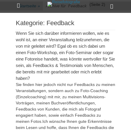
Primärmenü
zum
Heade
(Seite 2)
Startseite
»
Archive für
Feedback
Inhalt
Toggle
überspringen
Kategorie:
Feedback
Wenn Sie sich darüber informieren wollen, wie es
wohl ist, an einer Veranstaltung teilzunehmen, die
von mir geleitet wird? Egal ob es sich dabei um
einen Foto-Workshop, ein Foto-Seminar oder sogar
eine Fotoreise handelt, was könnte
wertvoller für Sie
sein, als Feedbacks & Testimonials von Menschen,
die bereits mit mir gearbeitet oder mich erlebt
haben?
Sie finden hier jedoch nicht nur Feedbacks zu meinen
Veranstaltungen, sondern auch zu Foto-Coaching
(Einzelcoaching) mit mir, zu meinen Multivisions-
Vorträgen, meinen Buchveröffentlichungen,
Feedbacks von Kunden, die mich als Fotograf
engagiert haben, sowie einfach Feedbacks zu
meinen Fotos.Ich wünsche Ihnen gute Erkenntnisse
beim Lesen und hoffe, dass Ihnen die Feedbacks die