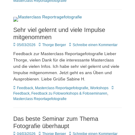
Masterclass Reportagefotografie
Sehr viel gelernt und viele Impulse
mitgenommen
Veröffentlicht
Author
05/03/2026
Thorge Berger
Schreibe einen Kommentar
am
Feedback zur Masterclass Reportagefotografie Lieber
Thorge, vielen Dank für die interessante Masterclass
und die vielen Infos. Ich habe sehr viel gelernt und viele
Impulse mitgenommen. Jetzt geht es ans Üben und
Ausprobieren. Liebe Grüße Sabine H.
Kategorien
Tags
Feedback
,
Masterclass Reportagefotografie
,
Workshops
Feedback
,
Feedback zu Fotoworkshops & Fotoseminaren
,
Masterclass Reportagefotografie
Das beste Seminar zum Thema
Fotografie überhaupt
Veröffentlicht
Author
04/03/2026
Thorge Berger
Schreibe einen Kommentar