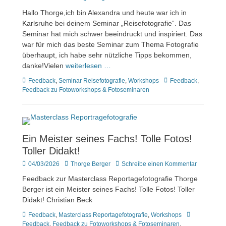
am
Hallo Thorge,ich bin Alexandra und heute war ich in
Karlsruhe bei deinem Seminar „Reisefotografie“. Das
Seminar hat mich schwer beeindruckt und inspiriert. Das
war für mich das beste Seminar zum Thema Fotografie
überhaupt, ich habe sehr nützliche Tipps bekommen,
danke!Vielen
weiterlesen …
Kategorien
Tags
Feedback
,
Seminar Reisefotografie
,
Workshops
Feedback
,
Feedback zu Fotoworkshops & Fotoseminaren
Ein Meister seines Fachs! Tolle Fotos!
Toller Didakt!
Veröffentlicht
Author
04/03/2026
Thorge Berger
Schreibe einen Kommentar
am
Feedback zur Masterclass Reportagefotografie Thorge
Berger ist ein Meister seines Fachs! Tolle Fotos! Toller
Didakt! Christian Beck
Kategorien
Tags
Feedback
,
Masterclass Reportagefotografie
,
Workshops
Feedback
,
Feedback zu Fotoworkshops & Fotoseminaren
,