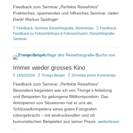
am
Feedback zum Seminar „Perfekte Reisefotos“
Praktisches, spannendes und hilfreiches Seminar, vielen
Dank! Markus Spalinger
Kategorien
Tags
Feedback
,
Seminar Reisefotografie
,
Workshops
Feedback
,
Feedback zu Fotoworkshops & Fotoseminaren
,
Reisefotografie-
Seminar
Immer wieder grosses Kino
Veröffentlicht
Author
18/03/2026
Thorge Berger
Schreibe einen Kommentar
am
Feedback zum Seminar „Perfekte Reisefotos“
Besonders begeistert war ich von Thorge’s Anleitung
und Beispielen für gelungene Bildkomposition. Das
Antizipieren von Situationen hat er uns als
Schlüsselkompetenz eines guten Fotografen
rübergebracht – mit eindrucksvollen und oft
humoristischen Beispielen aus seiner Praxis.
weiterlesen
…