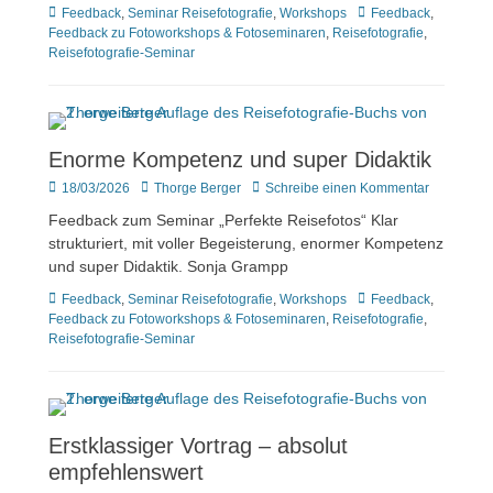
Kategorien
Tags
Feedback
,
Seminar Reisefotografie
,
Workshops
Feedback
,
Feedback zu Fotoworkshops & Fotoseminaren
,
Reisefotografie
,
Reisefotografie-Seminar
Enorme Kompetenz und super Didaktik
Veröffentlicht
Author
18/03/2026
Thorge Berger
Schreibe einen Kommentar
am
Feedback zum Seminar „Perfekte Reisefotos“ Klar
strukturiert, mit voller Begeisterung, enormer Kompetenz
und super Didaktik. Sonja Grampp
Kategorien
Tags
Feedback
,
Seminar Reisefotografie
,
Workshops
Feedback
,
Feedback zu Fotoworkshops & Fotoseminaren
,
Reisefotografie
,
Reisefotografie-Seminar
Erstklassiger Vortrag – absolut
empfehlenswert