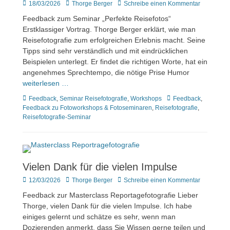
Veröffentlicht
Author
18/03/2026
Thorge Berger
Schreibe einen Kommentar
am
Feedback zum Seminar „Perfekte Reisefotos“
Erstklassiger Vortrag. Thorge Berger erklärt, wie man
Reisefotografie zum erfolgreichen Erlebnis macht. Seine
Tipps sind sehr verständlich und mit eindrücklichen
Beispielen unterlegt. Er findet die richtigen Worte, hat ein
angenehmes Sprechtempo, die nötige Prise Humor
weiterlesen …
Kategorien
Tags
Feedback
,
Seminar Reisefotografie
,
Workshops
Feedback
,
Feedback zu Fotoworkshops & Fotoseminaren
,
Reisefotografie
,
Reisefotografie-Seminar
Vielen Dank für die vielen Impulse
Veröffentlicht
Author
12/03/2026
Thorge Berger
Schreibe einen Kommentar
am
Feedback zur Masterclass Reportagefotografie Lieber
Thorge, vielen Dank für die vielen Impulse. Ich habe
einiges gelernt und schätze es sehr, wenn man
Dozierenden anmerkt, dass Sie Wissen gerne teilen und