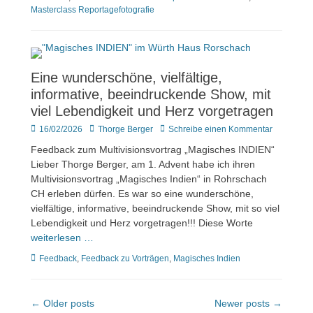
Masterclass Reportagefotografie
Eine wunderschöne, vielfältige,
informative, beeindruckende Show, mit
viel Lebendigkeit und Herz vorgetragen
Veröffentlicht
Author
16/02/2026
Thorge Berger
Schreibe einen Kommentar
am
Feedback zum Multivisionsvortrag „Magisches INDIEN“
Lieber Thorge Berger, am 1. Advent habe ich ihren
Multivisionsvortrag „Magisches Indien“ in Rohrschach
CH erleben dürfen. Es war so eine wunderschöne,
vielfältige, informative, beeindruckende Show, mit so viel
Lebendigkeit und Herz vorgetragen!!! Diese Worte
weiterlesen …
Kategorien
Feedback
,
Feedback zu Vorträgen
,
Magisches Indien
Beitragsnavigation
← Older posts
Newer posts →