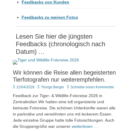
Feedbacks von Kunden
Feedbacks zu meinen Fotos
Lesen Sie hier die jüngsten
Feedbacks (chronologisch nach
Datum) …
Wir können die Reise allen begeisterten
Tierfotografen nur weiterempfehlen.
Veröffentlicht
Author
22/04/2026
Thorge Berger
Schreibe einen Kommentar
am
Feedback zur Tiger- & Wildlife-Fotoreise 2026 in
Zentralindien Wir hatten eine toll organisierte und
betreute Fotoreise. Die schönen Unterkünfte waren alle
in parknähe und verwöhnten uns mit leckerem Essen.
Jede einzelne Gruppe hatte tolle Fotosichtungen. Auch
die Gruppengröße war unserer
weiterlesen …