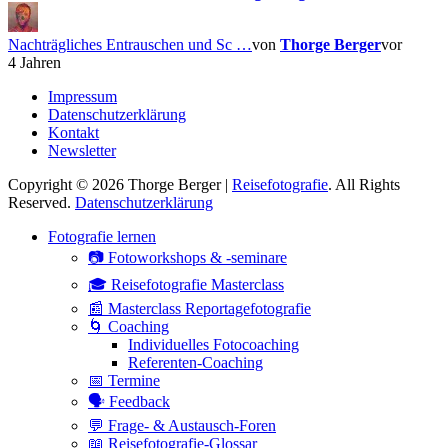
Nachträgliches Entrauschen und Sc …
von
Thorge Berger
vor
4 Jahren
Impressum
Datenschutzerklärung
Kontakt
Newsletter
Copyright © 2026 Thorge Berger |
Reisefotografie
. All Rights
Reserved.
Datenschutzerklärung
Hoch
Fotografie lernen
scrollen
📷 Fotoworkshops & -seminare
🎓 Reisefotografie Masterclass
📰 Masterclass Reportagefotografie
🌀 Coaching
Individuelles Fotocoaching
Referenten-Coaching
📅 Termine
🗣 Feedback
💬 Frage- & Austausch-Foren
📖 Reisefotografie-Glossar