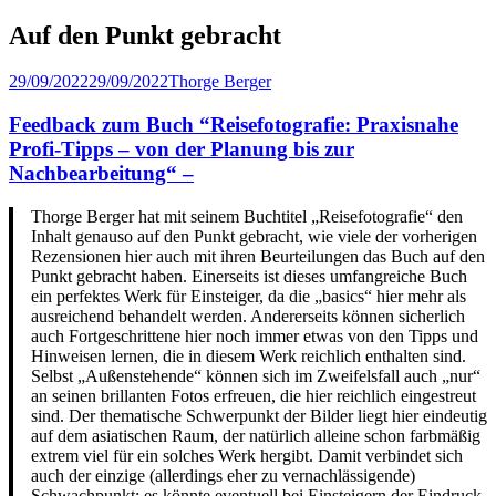
Auf den Punkt gebracht
Veröffentlicht
Author
29/09/2022
29/09/2022
Thorge Berger
am
Feedback zum Buch “Reisefotografie: Praxisnahe
Profi-Tipps – von der Planung bis zur
Nachbearbeitung“ –
Thorge Berger hat mit seinem Buchtitel „Reisefotografie“ den
Inhalt genauso auf den Punkt gebracht, wie viele der vorherigen
Rezensionen hier auch mit ihren Beurteilungen das Buch auf den
Punkt gebracht haben. Einerseits ist dieses umfangreiche Buch
ein perfektes Werk für Einsteiger, da die „basics“ hier mehr als
ausreichend behandelt werden. Andererseits können sicherlich
auch Fortgeschrittene hier noch immer etwas von den Tipps und
Hinweisen lernen, die in diesem Werk reichlich enthalten sind.
Selbst „Außenstehende“ können sich im Zweifelsfall auch „nur“
an seinen brillanten Fotos erfreuen, die hier reichlich eingestreut
sind. Der thematische Schwerpunkt der Bilder liegt hier eindeutig
auf dem asiatischen Raum, der natürlich alleine schon farbmäßig
extrem viel für ein solches Werk hergibt. Damit verbindet sich
auch der einzige (allerdings eher zu vernachlässigende)
Schwachpunkt: es könnte eventuell bei Einsteigern der Eindruck