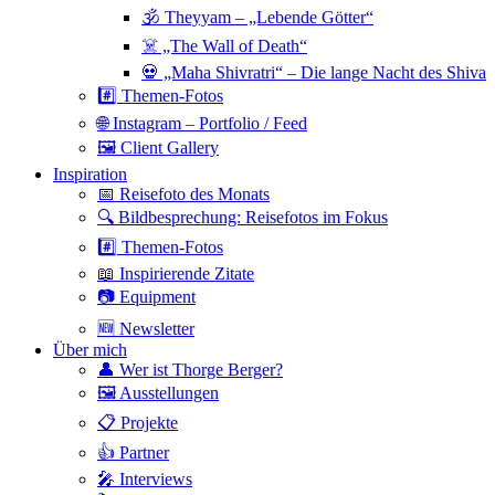
🕉 Theyyam – „Lebende Götter“
☠️ „The Wall of Death“
💀 „Maha Shivratri“ – Die lange Nacht des Shiva
#️⃣ Themen-Fotos
🌐 Instagram – Portfolio / Feed
🖼 Client Gallery
Inspiration
📅 Reisefoto des Monats
🔍 Bildbesprechung: Reisefotos im Fokus
#️⃣ Themen-Fotos
📖 Inspirierende Zitate
📷 Equipment
🆕 Newsletter
Über mich
👤 Wer ist Thorge Berger?
🖼 Ausstellungen
📋 Projekte
👍 Partner
🎤 Interviews