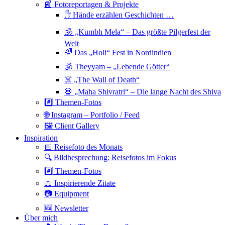
📰 Fotoreportagen & Projekte
✋ Hände erzählen Geschichten …
🕉 „Kumbh Mela“ – Das größte Pilgerfest der
Welt
🌈 Das „Holi“ Fest in Nordindien
🕉 Theyyam – „Lebende Götter“
☠️ „The Wall of Death“
💀 „Maha Shivratri“ – Die lange Nacht des Shiva
#️⃣ Themen-Fotos
🌐 Instagram – Portfolio / Feed
🖼 Client Gallery
Inspiration
📅 Reisefoto des Monats
🔍 Bildbesprechung: Reisefotos im Fokus
#️⃣ Themen-Fotos
📖 Inspirierende Zitate
📷 Equipment
🆕 Newsletter
Über mich