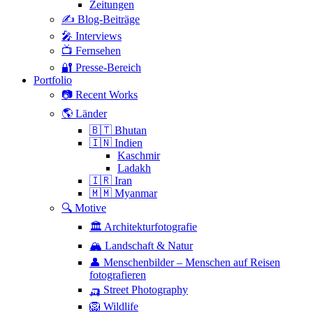
Zeitungen
✍️ Blog-Beiträge
🎤 Interviews
📺 Fernsehen
🔐 Presse-Bereich
Portfolio
📷 Recent Works
🌎 Länder
🇧🇹 Bhutan
🇮🇳 Indien
Kaschmir
Ladakh
🇮🇷 Iran
🇲🇲 Myanmar
🔍 Motive
🏛 Architekturfotografie
🏔 Landschaft & Natur
👤 Menschenbilder – Menschen auf Reisen
fotografieren
🛺 Street Photography
🦁 Wildlife