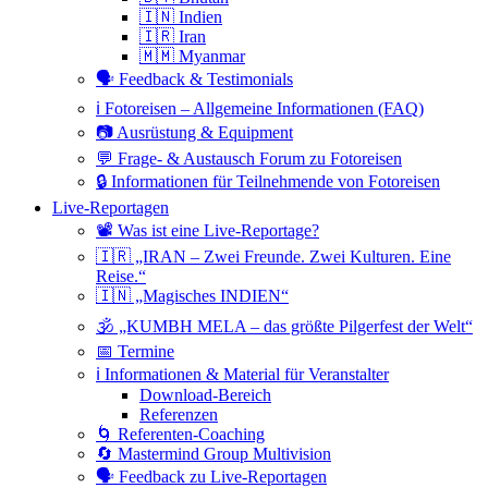
🇮🇳 Indien
🇮🇷 Iran
🇲🇲 Myanmar
🗣 Feedback & Testimonials
ℹ️ Fotoreisen – Allgemeine Informationen (FAQ)
📷 Ausrüstung & Equipment
💬 Frage- & Austausch Forum zu Fotoreisen
🔒 Informationen für Teilnehmende von Fotoreisen
Live-Reportagen
📽 Was ist eine Live-Reportage?
🇮🇷 „IRAN – Zwei Freunde. Zwei Kulturen. Eine
Reise.“
🇮🇳 „Magisches INDIEN“
🕉 „KUMBH MELA – das größte Pilgerfest der Welt“
📅 Termine
ℹ️ Informationen & Material für Veranstalter
Download-Bereich
Referenzen
🌀 Referenten-Coaching
🔄 Mastermind Group Multivision
🗣 Feedback zu Live-Reportagen