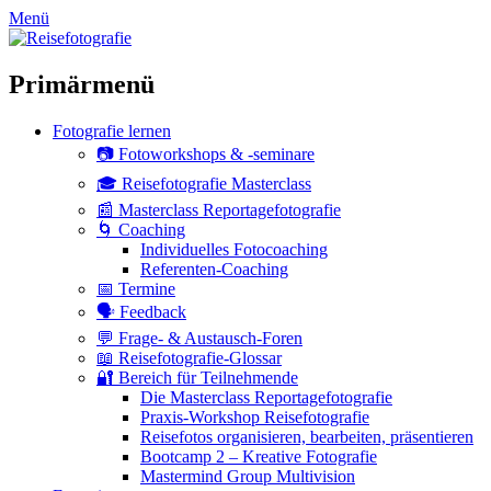
zum
Menü
Inhalt
überspringen
Primärmenü
Fotografie lernen
📷 Fotoworkshops & -seminare
🎓 Reisefotografie Masterclass
📰 Masterclass Reportagefotografie
🌀 Coaching
Individuelles Fotocoaching
Referenten-Coaching
📅 Termine
🗣 Feedback
💬 Frage- & Austausch-Foren
📖 Reisefotografie-Glossar
🔐 Bereich für Teilnehmende
Die Masterclass Reportagefotografie
Praxis-Workshop Reisefotografie
Reisefotos organisieren, bearbeiten, präsentieren
Bootcamp 2 – Kreative Fotografie
Mastermind Group Multivision