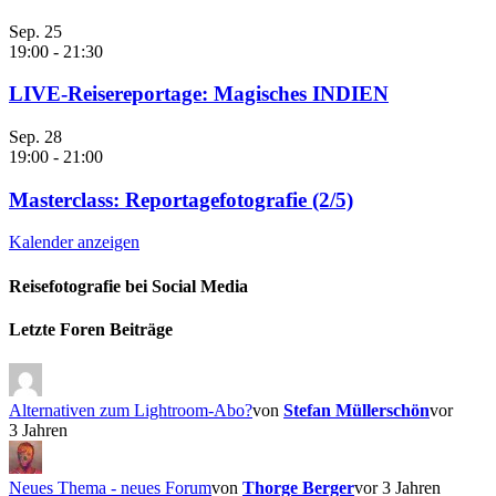
Sep.
25
19:00
-
21:30
LIVE-Reisereportage: Magisches INDIEN
Sep.
28
19:00
-
21:00
Masterclass: Reportagefotografie (2/5)
Kalender anzeigen
Reisefotografie bei Social Media
Facebook
Instagram
Letzte Foren Beiträge
Alternativen zum Lightroom-Abo?
von
Stefan Müllerschön
vor
3 Jahren
Neues Thema - neues Forum
von
Thorge Berger
vor 3 Jahren