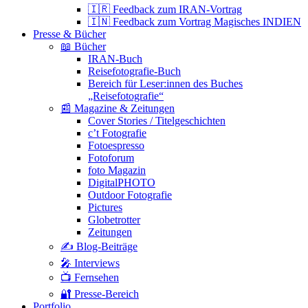
🇮🇷 Feedback zum IRAN-Vortrag
🇮🇳 Feedback zum Vortrag Magisches INDIEN
Presse & Bücher
📖 Bücher
IRAN-Buch
Reisefotografie-Buch
Bereich für Leser:innen des Buches
„Reisefotografie“
📰 Magazine & Zeitungen
Cover Stories / Titelgeschichten
c’t Fotografie
Fotoespresso
Fotoforum
foto Magazin
DigitalPHOTO
Outdoor Fotografie
Pictures
Globetrotter
Zeitungen
✍️ Blog-Beiträge
🎤 Interviews
📺 Fernsehen
🔐 Presse-Bereich
Portfolio