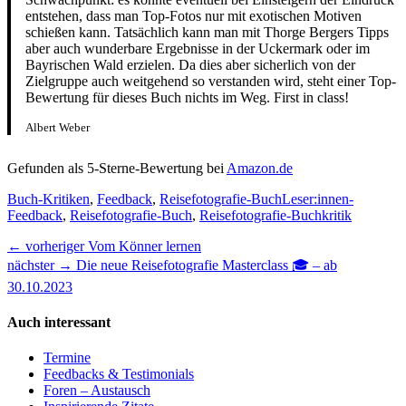
entstehen, dass man Top-Fotos nur mit exotischen Motiven
schießen kann. Tatsächlich kann man mit Thorge Bergers Tipps
aber auch wunderbare Ergebnisse in der Uckermark oder im
Bayrischen Wald erzielen. Da dies aber sicherlich von der
Zielgruppe auch weitgehend so verstanden wird, steht einer Top-
Bewertung für dieses Buch nichts im Weg. First in class!
Albert Weber
Gefunden als 5-Sterne-Bewertung bei
Amazon.de
Kategorien
Tags
Buch-Kritiken
,
Feedback
,
Reisefotografie-Buch
Leser:innen-
Feedback
,
Reisefotografie-Buch
,
Reisefotografie-Buchkritik
Beitragsnavigation
Vorheriger
← vorheriger
Vom Könner lernen
nächster
Beitrag:
nächster →
Die neue Reisefotografie Masterclass 🎓 – ab
Beitrag:
30.10.2023
Auch interessant
Termine
Feedbacks & Testimonials
Foren – Austausch