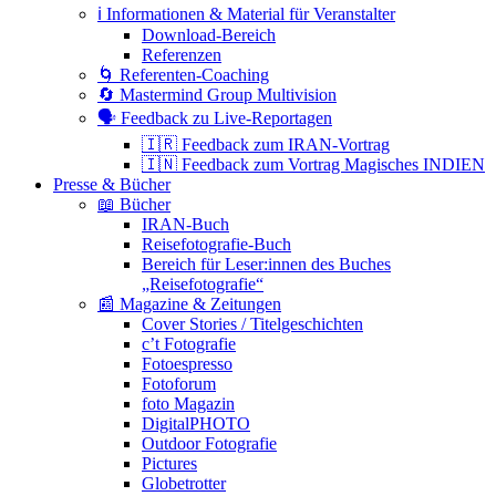
ℹ️ Informationen & Material für Veranstalter
Download-Bereich
Referenzen
🌀 Referenten-Coaching
🔄 Mastermind Group Multivision
🗣 Feedback zu Live-Reportagen
🇮🇷 Feedback zum IRAN-Vortrag
🇮🇳 Feedback zum Vortrag Magisches INDIEN
Presse & Bücher
📖 Bücher
IRAN-Buch
Reisefotografie-Buch
Bereich für Leser:innen des Buches
„Reisefotografie“
📰 Magazine & Zeitungen
Cover Stories / Titelgeschichten
c’t Fotografie
Fotoespresso
Fotoforum
foto Magazin
DigitalPHOTO
Outdoor Fotografie
Pictures
Globetrotter