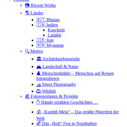
📷 Recent Works
🌎 Länder
🇧🇹 Bhutan
🇮🇳 Indien
Kaschmir
Ladakh
🇮🇷 Iran
🇲🇲 Myanmar
🔍 Motive
🏛 Architekturfotografie
🏔 Landschaft & Natur
👤 Menschenbilder – Menschen auf Reisen
fotografieren
🛺 Street Photography
🦁 Wildlife
📰 Fotoreportagen & Projekte
✋ Hände erzählen Geschichten …
🕉 „Kumbh Mela“ – Das größte Pilgerfest der
Welt
🌈 Das „Holi“ Fest in Nordindien