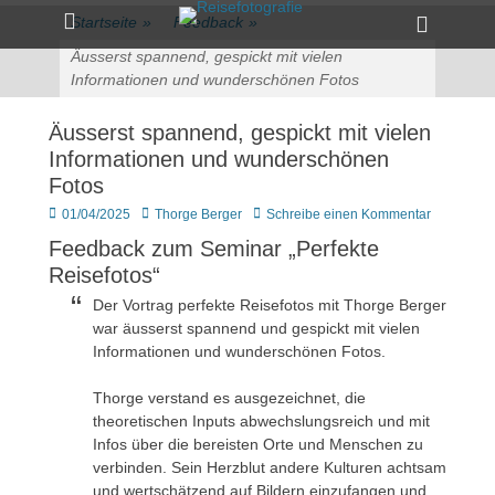
Primärmenü
zum
Heade
Startseite
»
Feedback
»
Inhalt
Toggle
überspringen
Äusserst spannend, gespickt mit vielen
Informationen und wunderschönen Fotos
Äusserst spannend, gespickt mit vielen
Informationen und wunderschönen
Fotos
Veröffentlicht
Author
01/04/2025
Thorge Berger
Schreibe einen Kommentar
am
Feedback zum Seminar „Perfekte
Reisefotos“
Der Vortrag perfekte Reisefotos mit Thorge Berger
war äusserst spannend und gespickt mit vielen
Informationen und wunderschönen Fotos.
Thorge verstand es ausgezeichnet, die
theoretischen Inputs abwechslungsreich und mit
Infos über die bereisten Orte und Menschen zu
verbinden. Sein Herzblut andere Kulturen achtsam
und wertschätzend auf Bildern einzufangen und