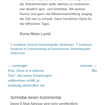
die Teilnehmenden dafür ebenso zu motivieren,
war deutlich spür- und erfahrbar. Mit seinem
Humor und ganz viel Wissensvermittlung verging
die Zeit viel zu schnell. Ganz herzlichen Dank für
die hilfreichen Tipps.
Romy Meier Loosli
Kategorien
Tags
Feedback
,
Seminar Reisefotografie
,
Workshops
Feedback
,
Feedback zu Fotoworkshops & Fotoseminaren
,
Reisefotografie
,
Testimonial
Beitragsnavigation
← vorheriger
nächster →
Vorheriger
nächster
Eine „Once in a Lifetime-
Blix
Beitrag:
Beitrag:
Tour“, die meine Erwartungen
vollkommen erfüllt, ja
eindeutig übertroffen hat
Schreibe einen Kommentar
Deine E-Mail-Adresse wird nicht veröffentlicht.