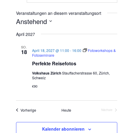
Veranstaltungen an diesem veranstaltungsort
Anstehend
Datum
April 2027
wählen.
SO.
April 18, 2027 @ 11:00
-
16:00
Fotoworkshops &
18
Fotoseminare
Perfekte Reisefotos
Volkshaus Zürich
Stauffacherstrasse 60, Zürich,
Schweiz
€90
Veranstaltungen
Vorherige
Heute
Nächste
Veranstaltungen
Kalender abonnieren