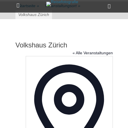
Primärmenü
zum
Heade
Startseite
»
Veranstaltungsort
»
Inhalt
Toggle
überspringen
Volkshaus Zürich
Volkshaus Zürich
« Alle Veranstaltungen
Adresse