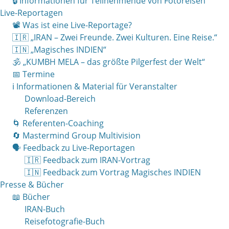
🔒 Informationen für Teilnehmende von Fotoreisen
Live-Reportagen
📽 Was ist eine Live-Reportage?
🇮🇷 „IRAN – Zwei Freunde. Zwei Kulturen. Eine Reise.“
🇮🇳 „Magisches INDIEN“
🕉 „KUMBH MELA – das größte Pilgerfest der Welt“
📅 Termine
ℹ️ Informationen & Material für Veranstalter
Download-Bereich
Referenzen
🌀 Referenten-Coaching
🔄 Mastermind Group Multivision
🗣 Feedback zu Live-Reportagen
🇮🇷 Feedback zum IRAN-Vortrag
🇮🇳 Feedback zum Vortrag Magisches INDIEN
Presse & Bücher
📖 Bücher
IRAN-Buch
Reisefotografie-Buch