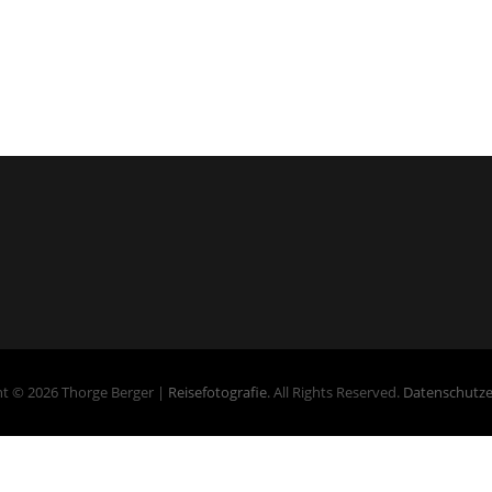
t © 2026 Thorge Berger |
Reisefotografie
. All Rights Reserved.
Datenschutze