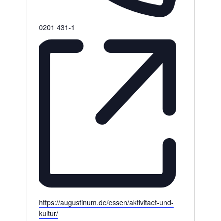
Telefon
0201 431-1
Webseite
https://augustinum.de/essen/aktivitaet-und-
kultur/