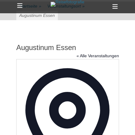
Primärmenü
zum
Heade
Startseite
»
Veranstaltungsort
»
Inhalt
Toggle
überspringen
Augustinum Essen
Augustinum Essen
« Alle Veranstaltungen
Adresse