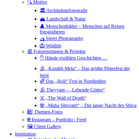
🔍 Motive
🏛 Architekturfotografie
🏔 Landschaft & Natur
👤 Menschenbilder – Menschen auf Reisen
fotografieren
🛺 Street Photography
🦁 Wildlife
📰 Fotoreportagen & Projekte
✋ Hände erzählen Geschichten …
🕉 „Kumbh Mela“ – Das größte Pilgerfest der
Welt
🌈 Das „Holi“ Fest in Nordindien
🕉 Theyyam – „Lebende Götter“
☠️ „The Wall of Death“
💀 „Maha Shivratri“ – Die lange Nacht des Shiva
#️⃣ Themen-Fotos
🌐 Instagram – Portfolio / Feed
🖼 Client Gallery
Inspiration