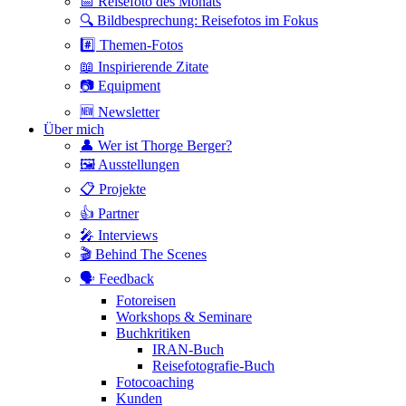
📅 Reisefoto des Monats
🔍 Bildbesprechung: Reisefotos im Fokus
#️⃣ Themen-Fotos
📖 Inspirierende Zitate
📷 Equipment
🆕 Newsletter
Über mich
👤 Wer ist Thorge Berger?
🖼 Ausstellungen
📋 Projekte
👍 Partner
🎤 Interviews
🎬 Behind The Scenes
🗣 Feedback
Fotoreisen
Workshops & Seminare
Buchkritiken
IRAN-Buch
Reisefotografie-Buch
Fotocoaching
Kunden