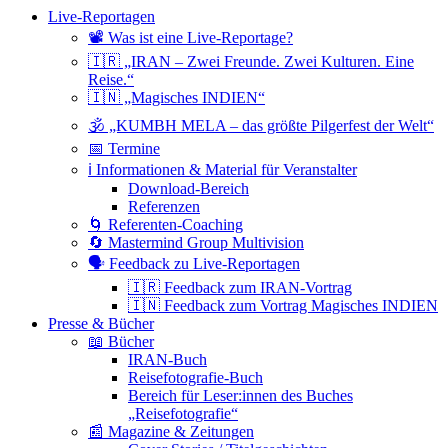
Live-Reportagen
📽 Was ist eine Live-Reportage?
🇮🇷 „IRAN – Zwei Freunde. Zwei Kulturen. Eine
Reise.“
🇮🇳 „Magisches INDIEN“
🕉 „KUMBH MELA – das größte Pilgerfest der Welt“
📅 Termine
ℹ️ Informationen & Material für Veranstalter
Download-Bereich
Referenzen
🌀 Referenten-Coaching
🔄 Mastermind Group Multivision
🗣 Feedback zu Live-Reportagen
🇮🇷 Feedback zum IRAN-Vortrag
🇮🇳 Feedback zum Vortrag Magisches INDIEN
Presse & Bücher
📖 Bücher
IRAN-Buch
Reisefotografie-Buch
Bereich für Leser:innen des Buches
„Reisefotografie“
📰 Magazine & Zeitungen