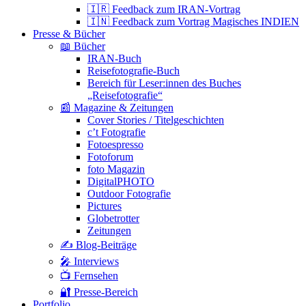
🇮🇷 Feedback zum IRAN-Vortrag
🇮🇳 Feedback zum Vortrag Magisches INDIEN
Presse & Bücher
📖 Bücher
IRAN-Buch
Reisefotografie-Buch
Bereich für Leser:innen des Buches
„Reisefotografie“
📰 Magazine & Zeitungen
Cover Stories / Titelgeschichten
c’t Fotografie
Fotoespresso
Fotoforum
foto Magazin
DigitalPHOTO
Outdoor Fotografie
Pictures
Globetrotter
Zeitungen
✍️ Blog-Beiträge
🎤 Interviews
📺 Fernsehen
🔐 Presse-Bereich
Portfolio