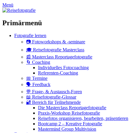
zum
Menü
Inhalt
überspringen
Primärmenü
Fotografie lernen
📷 Fotoworkshops & -seminare
🎓 Reisefotografie Masterclass
📰 Masterclass Reportagefotografie
🌀 Coaching
Individuelles Fotocoaching
Referenten-Coaching
📅 Termine
🗣 Feedback
💬 Frage- & Austausch-Foren
📖 Reisefotografie-Glossar
🔐 Bereich für Teilnehmende
Die Masterclass Reportagefotografie
Praxis-Workshop Reisefotografie
Reisefotos organisieren, bearbeiten, präsentieren
Bootcamp 2 – Kreative Fotografie
Mastermind Group Multivision