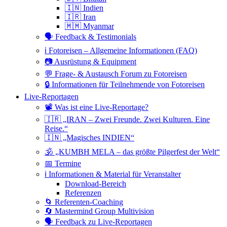
🇮🇳 Indien
🇮🇷 Iran
🇲🇲 Myanmar
🗣 Feedback & Testimonials
ℹ️ Fotoreisen – Allgemeine Informationen (FAQ)
📷 Ausrüstung & Equipment
💬 Frage- & Austausch Forum zu Fotoreisen
🔒 Informationen für Teilnehmende von Fotoreisen
Live-Reportagen
📽 Was ist eine Live-Reportage?
🇮🇷 „IRAN – Zwei Freunde. Zwei Kulturen. Eine
Reise.“
🇮🇳 „Magisches INDIEN“
🕉 „KUMBH MELA – das größte Pilgerfest der Welt“
📅 Termine
ℹ️ Informationen & Material für Veranstalter
Download-Bereich
Referenzen
🌀 Referenten-Coaching
🔄 Mastermind Group Multivision
🗣 Feedback zu Live-Reportagen