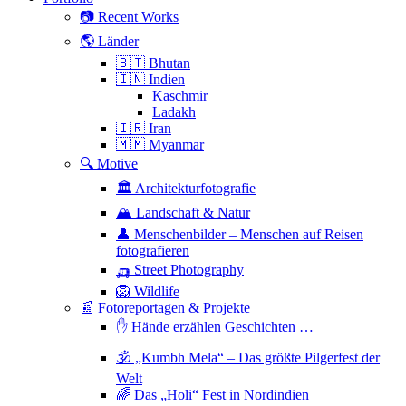
📷 Recent Works
🌎 Länder
🇧🇹 Bhutan
🇮🇳 Indien
Kaschmir
Ladakh
🇮🇷 Iran
🇲🇲 Myanmar
🔍 Motive
🏛 Architekturfotografie
🏔 Landschaft & Natur
👤 Menschenbilder – Menschen auf Reisen
fotografieren
🛺 Street Photography
🦁 Wildlife
📰 Fotoreportagen & Projekte
✋ Hände erzählen Geschichten …
🕉 „Kumbh Mela“ – Das größte Pilgerfest der
Welt
🌈 Das „Holi“ Fest in Nordindien