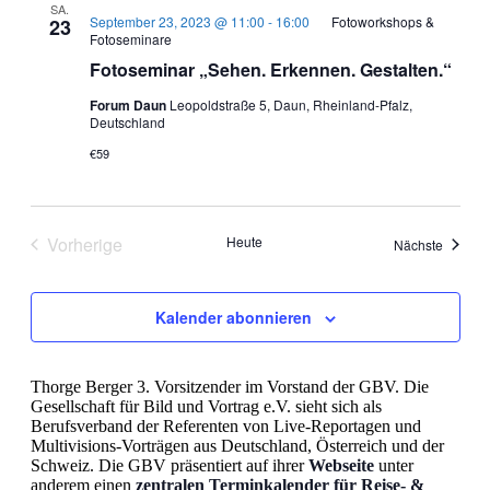
SA.
September 23, 2023 @ 11:00
-
16:00
Fotoworkshops &
23
Fotoseminare
Fotoseminar „Sehen. Erkennen. Gestalten.“
Forum Daun
Leopoldstraße 5, Daun, Rheinland-Pfalz,
Deutschland
€59
Vorherige
Heute
Veranst
Nächste
Veranstaltungen
Kalender abonnieren
Thorge Berger 3. Vorsitzender im Vorstand der GBV. Die
Gesellschaft für Bild und Vortrag e.V. sieht sich als
Berufsverband der Referenten von Live-Reportagen und
Multivisions-Vorträgen aus Deutschland, Österreich und der
Schweiz. Die GBV präsentiert auf ihrer
Webseite
unter
anderem einen
zentralen Terminkalender für Reise- &