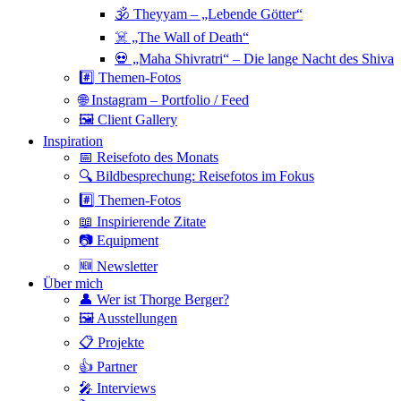
🕉 Theyyam – „Lebende Götter“
☠️ „The Wall of Death“
💀 „Maha Shivratri“ – Die lange Nacht des Shiva
#️⃣ Themen-Fotos
🌐 Instagram – Portfolio / Feed
🖼 Client Gallery
Inspiration
📅 Reisefoto des Monats
🔍 Bildbesprechung: Reisefotos im Fokus
#️⃣ Themen-Fotos
📖 Inspirierende Zitate
📷 Equipment
🆕 Newsletter
Über mich
👤 Wer ist Thorge Berger?
🖼 Ausstellungen
📋 Projekte
👍 Partner
🎤 Interviews