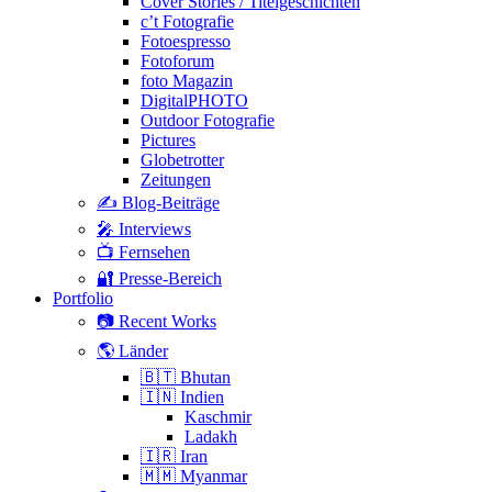
Cover Stories / Titelgeschichten
c’t Fotografie
Fotoespresso
Fotoforum
foto Magazin
DigitalPHOTO
Outdoor Fotografie
Pictures
Globetrotter
Zeitungen
✍️ Blog-Beiträge
🎤 Interviews
📺 Fernsehen
🔐 Presse-Bereich
Portfolio
📷 Recent Works
🌎 Länder
🇧🇹 Bhutan
🇮🇳 Indien
Kaschmir
Ladakh
🇮🇷 Iran
🇲🇲 Myanmar