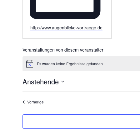
Webseite
http://www.augenblicke-vortraege.de
Veranstaltungen von diesem veranstalter
Es wurden keine Ergebnisse gefunden.
Hinweis
Anstehende
Datum
wählen.
Veranstaltungen
Vorherige