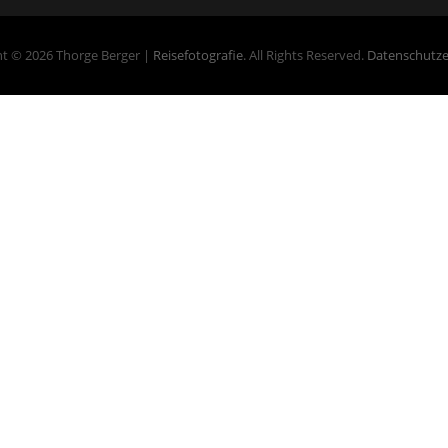
t © 2026 Thorge Berger |
Reisefotografie
. All Rights Reserved.
Datenschutze