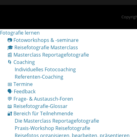
Copyrigh
Fotografie lernen
📷 Fotoworkshops & -seminare
🎓 Reisefotografie Masterclass
📰 Masterclass Reportagefotografie
🌀 Coaching
Individuelles Fotocoaching
Referenten-Coaching
📅 Termine
🗣 Feedback
💬 Frage- & Austausch-Foren
📖 Reisefotografie-Glossar
🔐 Bereich für Teilnehmende
Die Masterclass Reportagefotografie
Praxis-Workshop Reisefotografie
Reisefotos organisieren, bearbeiten, präsentieren