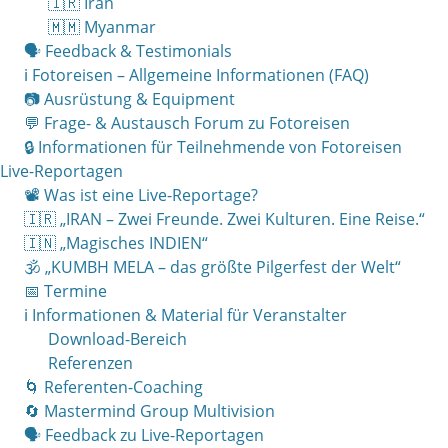
🇮🇷 Iran
🇲🇲 Myanmar
🗣 Feedback & Testimonials
ℹ️ Fotoreisen – Allgemeine Informationen (FAQ)
📷 Ausrüstung & Equipment
💬 Frage- & Austausch Forum zu Fotoreisen
🔒 Informationen für Teilnehmende von Fotoreisen
Live-Reportagen
📽 Was ist eine Live-Reportage?
🇮🇷 „IRAN – Zwei Freunde. Zwei Kulturen. Eine Reise.“
🇮🇳 „Magisches INDIEN“
🕉 „KUMBH MELA – das größte Pilgerfest der Welt“
📅 Termine
ℹ️ Informationen & Material für Veranstalter
Download-Bereich
Referenzen
🌀 Referenten-Coaching
🔄 Mastermind Group Multivision
🗣 Feedback zu Live-Reportagen