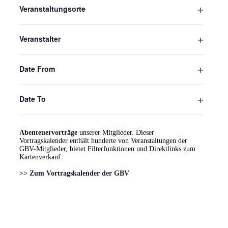
öffnen
Veranstaltungsorte
Filter
Aug.
Dieser Monat
Okt.
öffnen
Veranstalter
Filter
Kalender abonnieren
öffnen
Date From
Filter
Thorge Berger 3. Vorsitzender im Vorstand der GBV. Die
öffnen
Gesellschaft für Bild und Vortrag e.V. sieht sich als
Date To
Berufsverband der Referenten von Live-Reportagen und
Multivisions-Vorträgen aus Deutschland, Österreich und der
Filter
Schweiz. Die GBV präsentiert auf ihrer
Webseite
unter
öffnen
anderem einen
zentralen Terminkalender für Reise- &
Abenteuervorträge
unserer Mitglieder. Dieser
Vortragskalender enthält hunderte von Veranstaltungen der
GBV-Mitglieder, bietet Filterfunktionen und Direktlinks zum
Kartenverkauf.
>> Zum Vortragskalender der GBV