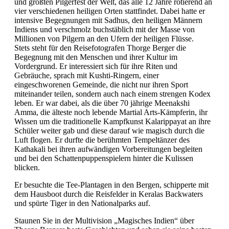
und größten Pilgerfest der Welt, das alle 12 Jahre rotierend an
vier verschiedenen heiligen Orten stattfindet. Dabei hatte er
intensive Begegnungen mit Sadhus, den heiligen Männern
Indiens und verschmolz buchstäblich mit der Masse von
Millionen von Pilgern an den Ufern der heiligen Flüsse.
Stets steht für den Reisefotografen Thorge Berger die
Begegnung mit den Menschen und ihrer Kultur im
Vordergrund. Er interessiert sich für ihre Riten und
Gebräuche, sprach mit Kushti-Ringern, einer
eingeschworenen Gemeinde, die nicht nur ihren Sport
miteinander teilen, sondern auch nach einem strengen Kodex
leben. Er war dabei, als die über 70 jährige Meenakshi
Amma, die älteste noch lebende Martial Arts-Kämpferin, ihr
Wissen um die traditionelle Kampfkunst Kalarippayat an ihre
Schüler weiter gab und diese darauf wie magisch durch die
Luft flogen. Er durfte die berühmten Tempeltänzer des
Kathakali bei ihren aufwändigen Vorbereitungen begleiten
und bei den Schattenpuppenspielern hinter die Kulissen
blicken.
Er besuchte die Tee-Plantagen in den Bergen, schipperte mit
dem Hausboot durch die Reisfelder in Keralas Backwaters
und spürte Tiger in den Nationalparks auf.
Staunen Sie in der Multivision „Magisches Indien“ über