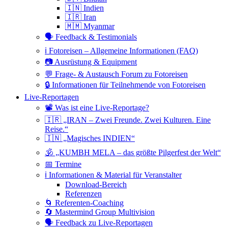
🇮🇳 Indien
🇮🇷 Iran
🇲🇲 Myanmar
🗣 Feedback & Testimonials
ℹ️ Fotoreisen – Allgemeine Informationen (FAQ)
📷 Ausrüstung & Equipment
💬 Frage- & Austausch Forum zu Fotoreisen
🔒 Informationen für Teilnehmende von Fotoreisen
Live-Reportagen
📽 Was ist eine Live-Reportage?
🇮🇷 „IRAN – Zwei Freunde. Zwei Kulturen. Eine
Reise.“
🇮🇳 „Magisches INDIEN“
🕉 „KUMBH MELA – das größte Pilgerfest der Welt“
📅 Termine
ℹ️ Informationen & Material für Veranstalter
Download-Bereich
Referenzen
🌀 Referenten-Coaching
🔄 Mastermind Group Multivision
🗣 Feedback zu Live-Reportagen