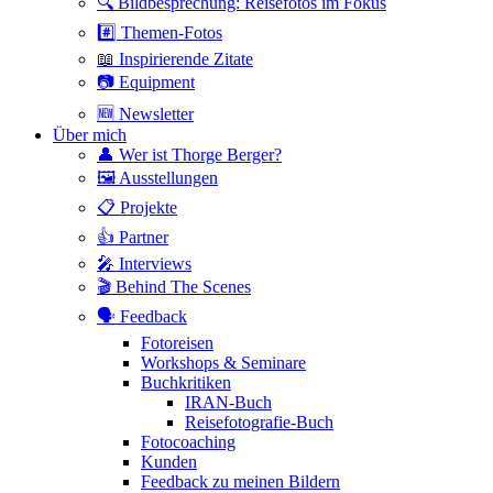
🔍 Bildbesprechung: Reisefotos im Fokus
#️⃣ Themen-Fotos
📖 Inspirierende Zitate
📷 Equipment
🆕 Newsletter
Über mich
👤 Wer ist Thorge Berger?
🖼 Ausstellungen
📋 Projekte
👍 Partner
🎤 Interviews
🎬 Behind The Scenes
🗣 Feedback
Fotoreisen
Workshops & Seminare
Buchkritiken
IRAN-Buch
Reisefotografie-Buch
Fotocoaching
Kunden
Feedback zu meinen Bildern