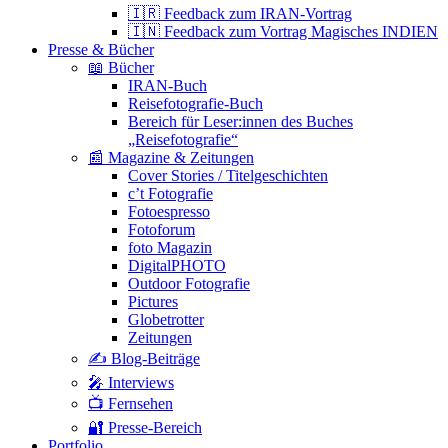
🇮🇷 Feedback zum IRAN-Vortrag
🇮🇳 Feedback zum Vortrag Magisches INDIEN
Presse & Bücher
📖 Bücher
IRAN-Buch
Reisefotografie-Buch
Bereich für Leser:innen des Buches
„Reisefotografie“
📰 Magazine & Zeitungen
Cover Stories / Titelgeschichten
c’t Fotografie
Fotoespresso
Fotoforum
foto Magazin
DigitalPHOTO
Outdoor Fotografie
Pictures
Globetrotter
Zeitungen
✍️ Blog-Beiträge
🎤 Interviews
📺 Fernsehen
🔐 Presse-Bereich
Portfolio