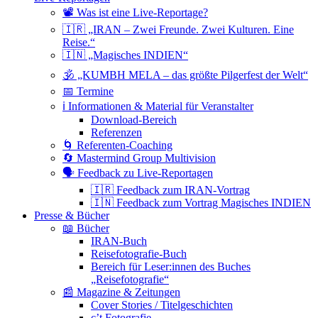
📽 Was ist eine Live-Reportage?
🇮🇷 „IRAN – Zwei Freunde. Zwei Kulturen. Eine
Reise.“
🇮🇳 „Magisches INDIEN“
🕉 „KUMBH MELA – das größte Pilgerfest der Welt“
📅 Termine
ℹ️ Informationen & Material für Veranstalter
Download-Bereich
Referenzen
🌀 Referenten-Coaching
🔄 Mastermind Group Multivision
🗣 Feedback zu Live-Reportagen
🇮🇷 Feedback zum IRAN-Vortrag
🇮🇳 Feedback zum Vortrag Magisches INDIEN
Presse & Bücher
📖 Bücher
IRAN-Buch
Reisefotografie-Buch
Bereich für Leser:innen des Buches
„Reisefotografie“
📰 Magazine & Zeitungen
Cover Stories / Titelgeschichten
c’t Fotografie