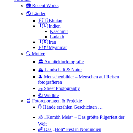
📷 Recent Works
🌎 Länder
🇧🇹 Bhutan
🇮🇳 Indien
Kaschmir
Ladakh
🇮🇷 Iran
🇲🇲 Myanmar
🔍 Motive
🏛 Architekturfotografie
🏔 Landschaft & Natur
👤 Menschenbilder – Menschen auf Reisen
fotografieren
🛺 Street Photography
🦁 Wildlife
📰 Fotoreportagen & Projekte
✋ Hände erzählen Geschichten …
🕉 „Kumbh Mela“ – Das größte Pilgerfest der
Welt
🌈 Das „Holi“ Fest in Nordindien