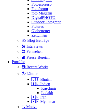
Fotoespresso
Fotoforum
foto Magazin
DigitalPHOTO
Outdoor Fotografie
Pictures
Globetrotter
Zeitungen
✍️ Blog-Beiträge
🎤 Interviews
📺 Fernsehen
🔐 Presse-Bereich
Portfolio
📷 Recent Works
🌎 Länder
🇧🇹 Bhutan
🇮🇳 Indien
Kaschmir
Ladakh
🇮🇷 Iran
🇲🇲 Myanmar
🔍 Motive