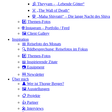
🕉 Theyyam – „Lebende Götter“
☠️ „The Wall of Death“
💀 „Maha Shivratri“ – Die lange Nacht des Shiva
#️⃣ Themen-Fotos
🌐 Instagram – Portfolio / Feed
🖼 Client Gallery
Inspiration
📅 Reisefoto des Monats
🔍 Bildbesprechung: Reisefotos im Fokus
#️⃣ Themen-Fotos
📖 Inspirierende Zitate
📷 Equipment
🆕 Newsletter
Über mich
👤 Wer ist Thorge Berger?
🖼 Ausstellungen
📋 Projekte
👍 Partner
🎤 Interviews