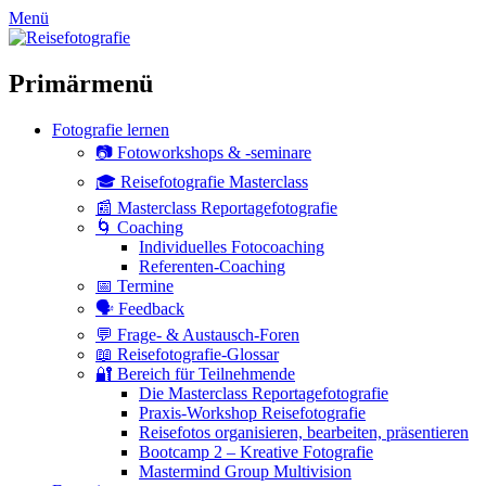
zum
Menü
Inhalt
überspringen
Primärmenü
Fotografie lernen
📷 Fotoworkshops & -seminare
🎓 Reisefotografie Masterclass
📰 Masterclass Reportagefotografie
🌀 Coaching
Individuelles Fotocoaching
Referenten-Coaching
📅 Termine
🗣 Feedback
💬 Frage- & Austausch-Foren
📖 Reisefotografie-Glossar
🔐 Bereich für Teilnehmende
Die Masterclass Reportagefotografie
Praxis-Workshop Reisefotografie
Reisefotos organisieren, bearbeiten, präsentieren
Bootcamp 2 – Kreative Fotografie
Mastermind Group Multivision