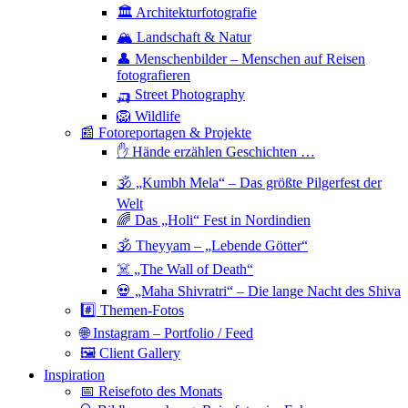
🏛 Architekturfotografie
🏔 Landschaft & Natur
👤 Menschenbilder – Menschen auf Reisen
fotografieren
🛺 Street Photography
🦁 Wildlife
📰 Fotoreportagen & Projekte
✋ Hände erzählen Geschichten …
🕉 „Kumbh Mela“ – Das größte Pilgerfest der
Welt
🌈 Das „Holi“ Fest in Nordindien
🕉 Theyyam – „Lebende Götter“
☠️ „The Wall of Death“
💀 „Maha Shivratri“ – Die lange Nacht des Shiva
#️⃣ Themen-Fotos
🌐 Instagram – Portfolio / Feed
🖼 Client Gallery
Inspiration
📅 Reisefoto des Monats