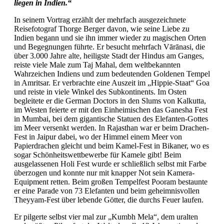
liegen in Indien.“
In seinem Vortrag erzählt der mehrfach ausgezeichnete
Reisefotograf Thorge Berger davon, wie seine Liebe zu
Indien begann und sie ihn immer wieder zu magischen Orten
und Begegnungen führte. Er besucht mehrfach Vārānasi, die
über 3.000 Jahre alte, heiligste Stadt der Hindus am Ganges,
reiste viele Male zum Taj Mahal, dem weltbekannten
Wahrzeichen Indiens und zum bedeutenden Goldenen Tempel
in Amritsar. Er verbrachte eine Auszeit im „Hippie-Staat“ Goa
und reiste in viele Winkel des Subkontinents. Im Osten
begleitete er die German Doctors in den Slums von Kalkutta,
im Westen feierte er mit den Einheimischen das Ganesha Fest
in Mumbai, bei dem gigantische Statuen des Elefanten-Gottes
im Meer versenkt werden. In Rajasthan war er beim Drachen-
Fest in Jaipur dabei, wo der Himmel einem Meer von
Papierdrachen gleicht und beim Kamel-Fest in Bikaner, wo es
sogar Schönheitswettbewerbe für Kamele gibt! Beim
ausgelassenen Holi Fest wurde er schließlich selbst mit Farbe
überzogen und konnte nur mit knapper Not sein Kamera-
Equipment retten. Beim großen Tempelfest Pooram bestaunte
er eine Parade von 73 Elefanten und beim geheimnisvollen
Theyyam-Fest über lebende Götter, die durchs Feuer laufen.
Er pilgerte selbst vier mal zur „Kumbh Mela“, dem uralten