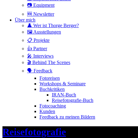
📷 Equipment
🆕 Newsletter
Über mich
👤 Wer ist Thorge Berger?
🖼 Ausstellungen
📋 Projekte
👍 Partner
🎤 Interviews
🎬 Behind The Scenes
🗣 Feedback
Fotoreisen
Workshops & Seminare
Buchkritiken
IRAN-Buch
Reisefotografie-Buch
Fotocoaching
Kunden
Feedback zu meinen Bildern
Header
Reisefotografie
Toggle