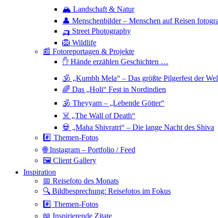
🏔 Landschaft & Natur
👤 Menschenbilder – Menschen auf Reisen fotogra
🛺 Street Photography
🦁 Wildlife
📰 Fotoreportagen & Projekte
✋ Hände erzählen Geschichten …
🕉 „Kumbh Mela“ – Das größte Pilgerfest der Wel
🌈 Das „Holi“ Fest in Nordindien
🕉 Theyyam – „Lebende Götter“
☠️ „The Wall of Death“
💀 „Maha Shivratri“ – Die lange Nacht des Shiva
#️⃣ Themen-Fotos
🌐 Instagram – Portfolio / Feed
🖼 Client Gallery
Inspiration
📅 Reisefoto des Monats
🔍 Bildbesprechung: Reisefotos im Fokus
#️⃣ Themen-Fotos
📖 Inspirierende Zitate