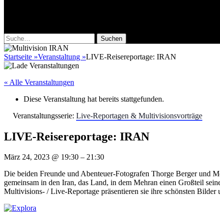
Fotoworkshops, Fotoreisen, Reisereportag
Facebook
Instagram
Suche
nach:
Startseite
»
Veranstaltung
»
LIVE-Reisereportage: IRAN
« Alle Veranstaltungen
Diese Veranstaltung hat bereits stattgefunden.
Veranstaltungsserie:
Live-Reportagen & Multivisionsvorträge
LIVE-Reisereportage: IRAN
März 24, 2023
@
19:30
–
21:30
Die beiden Freunde und Abenteuer-Fotografen Thorge Berger und Meh
gemeinsam in den Iran, das Land, in dem Mehran einen Großteil seiner
Multivisions- / Live-Reportage präsentieren sie ihre schönsten Bild