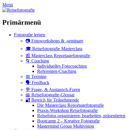
zum
Menü
Inhalt
überspringen
Primärmenü
Fotografie lernen
📷 Fotoworkshops & -seminare
🎓 Reisefotografie Masterclass
📰 Masterclass Reportagefotografie
🌀 Coaching
Individuelles Fotocoaching
Referenten-Coaching
📅 Termine
🗣 Feedback
💬 Frage- & Austausch-Foren
📖 Reisefotografie-Glossar
🔐 Bereich für Teilnehmende
Die Masterclass Reportagefotografie
Praxis-Workshop Reisefotografie
Reisefotos organisieren, bearbeiten, präsentieren
Bootcamp 2 – Kreative Fotografie
Mastermind Group Multivision