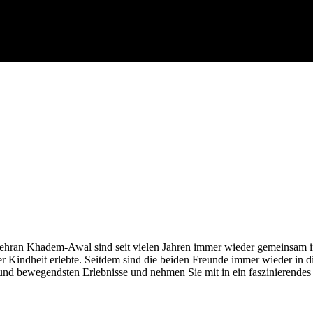
en, Fotoreportagen, Live-Reportagen, Multi
ran Khadem-Awal sind seit vielen Jahren immer wieder gemeinsam in d
 Kindheit erlebte. Seitdem sind die beiden Freunde immer wieder in die
er und bewegendsten Erlebnisse und nehmen Sie mit in ein faszinierende