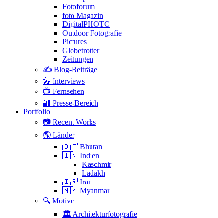
Fotoforum
foto Magazin
DigitalPHOTO
Outdoor Fotografie
Pictures
Globetrotter
Zeitungen
✍️ Blog-Beiträge
🎤 Interviews
📺 Fernsehen
🔐 Presse-Bereich
Portfolio
📷 Recent Works
🌎 Länder
🇧🇹 Bhutan
🇮🇳 Indien
Kaschmir
Ladakh
🇮🇷 Iran
🇲🇲 Myanmar
🔍 Motive
🏛 Architekturfotografie