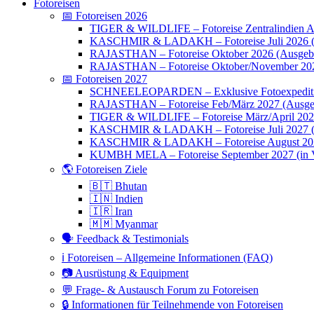
Fotoreisen
📅 Fotoreisen 2026
TIGER & WILDLIFE – Fotoreise Zentralindien Ap
KASCHMIR & LADAKH – Fotoreise Juli 2026 (
RAJASTHAN – Fotoreise Oktober 2026 (Ausgebu
RAJASTHAN – Fotoreise Oktober/November 202
📅 Fotoreisen 2027
SCHNEELEOPARDEN – Exklusive Fotoexpedition
RAJASTHAN – Fotoreise Feb/März 2027 (Ausge
TIGER & WILDLIFE – Fotoreise März/April 20
KASCHMIR & LADAKH – Fotoreise Juli 2027 (we
KASCHMIR & LADAKH – Fotoreise August 20
KUMBH MELA – Fotoreise September 2027 (in V
🌎 Fotoreisen Ziele
🇧🇹 Bhutan
🇮🇳 Indien
🇮🇷 Iran
🇲🇲 Myanmar
🗣 Feedback & Testimonials
ℹ️ Fotoreisen – Allgemeine Informationen (FAQ)
📷 Ausrüstung & Equipment
💬 Frage- & Austausch Forum zu Fotoreisen
🔒 Informationen für Teilnehmende von Fotoreisen