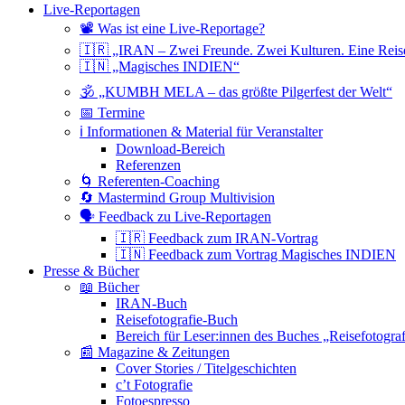
Live-Reportagen
📽 Was ist eine Live-Reportage?
🇮🇷 „IRAN – Zwei Freunde. Zwei Kulturen. Eine Reis
🇮🇳 „Magisches INDIEN“
🕉 „KUMBH MELA – das größte Pilgerfest der Welt“
📅 Termine
ℹ️ Informationen & Material für Veranstalter
Download-Bereich
Referenzen
🌀 Referenten-Coaching
🔄 Mastermind Group Multivision
🗣 Feedback zu Live-Reportagen
🇮🇷 Feedback zum IRAN-Vortrag
🇮🇳 Feedback zum Vortrag Magisches INDIEN
Presse & Bücher
📖 Bücher
IRAN-Buch
Reisefotografie-Buch
Bereich für Leser:innen des Buches „Reisefotograf
📰 Magazine & Zeitungen
Cover Stories / Titelgeschichten
c’t Fotografie
Fotoespresso