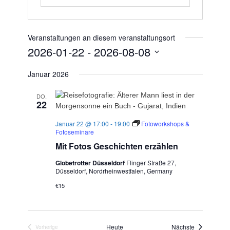
Veranstaltungen an diesem veranstaltungsort
2026-01-22
 - 
2026-08-08
Datum
Januar 2026
wählen.
DO.
22
Januar 22 @ 17:00
-
19:00
Fotoworkshops &
Fotoseminare
Mit Fotos Geschichten erzählen
Globetrotter Düsseldorf
Flinger Straße 27,
Düsseldorf, Nordrheinwestfalen, Germany
€15
Veranstaltu
Heute
Nächste
Vorherige