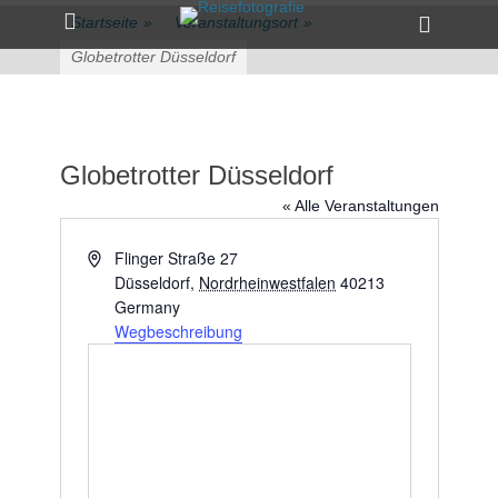
Primärmenü
zum
Heade
Startseite
»
Veranstaltungsort
»
Inhalt
Toggle
überspringen
Globetrotter Düsseldorf
Globetrotter Düsseldorf
« Alle Veranstaltungen
Adresse
Flinger Straße 27
Düsseldorf
,
Nordrheinwestfalen
40213
Germany
Wegbeschreibung