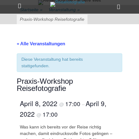
Primärmenü
zum
Heade
Inhalt
Startseite
»
Veranstaltung
»
Toggle
überspringen
Praxis-Workshop Reisefotografie
« Alle Veranstaltungen
Diese Veranstaltung hat bereits
stattgefunden.
Praxis-Workshop
Reisefotografie
April 8, 2022
April 9,
17:00
@
–
2022
17:00
@
Was kann ich bereits vor der Reise richtig
machen, damit eindrucksvolle Fotos gelingen –