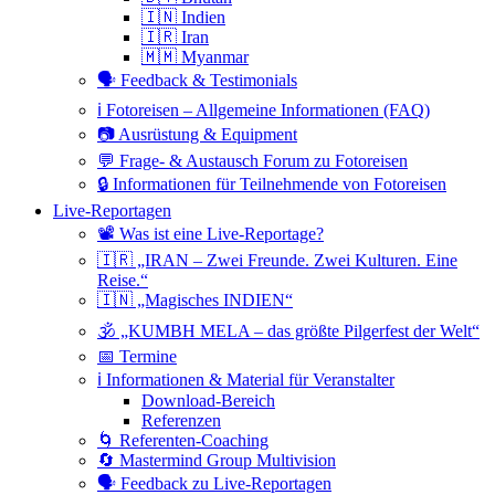
🇮🇳 Indien
🇮🇷 Iran
🇲🇲 Myanmar
🗣 Feedback & Testimonials
ℹ️ Fotoreisen – Allgemeine Informationen (FAQ)
📷 Ausrüstung & Equipment
💬 Frage- & Austausch Forum zu Fotoreisen
🔒 Informationen für Teilnehmende von Fotoreisen
Live-Reportagen
📽 Was ist eine Live-Reportage?
🇮🇷 „IRAN – Zwei Freunde. Zwei Kulturen. Eine
Reise.“
🇮🇳 „Magisches INDIEN“
🕉 „KUMBH MELA – das größte Pilgerfest der Welt“
📅 Termine
ℹ️ Informationen & Material für Veranstalter
Download-Bereich
Referenzen
🌀 Referenten-Coaching
🔄 Mastermind Group Multivision
🗣 Feedback zu Live-Reportagen