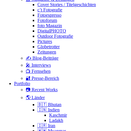
Cover Stories / Titelgeschichten
c’t Fotografie
Fotoespresso
Fotoforum
foto Magazin
DigitalPHOTO
Outdoor Fotografie
Pictures
Globetrotter
Zeitungen
✍️ Blog-Beiträge
🎤 Interviews
📺 Fernsehen
🔐 Presse-Bereich
Portfolio
📷 Recent Works
🌎 Länder
🇧🇹 Bhutan
🇮🇳 Indien
Kaschmir
Ladakh
🇮🇷 Iran
🇲🇲 Myanmar