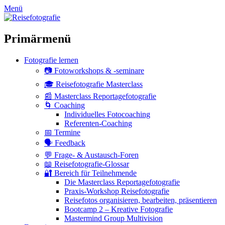
zum
Menü
Inhalt
überspringen
Primärmenü
Fotografie lernen
📷 Fotoworkshops & -seminare
🎓 Reisefotografie Masterclass
📰 Masterclass Reportagefotografie
🌀 Coaching
Individuelles Fotocoaching
Referenten-Coaching
📅 Termine
🗣 Feedback
💬 Frage- & Austausch-Foren
📖 Reisefotografie-Glossar
🔐 Bereich für Teilnehmende
Die Masterclass Reportagefotografie
Praxis-Workshop Reisefotografie
Reisefotos organisieren, bearbeiten, präsentieren
Bootcamp 2 – Kreative Fotografie
Mastermind Group Multivision