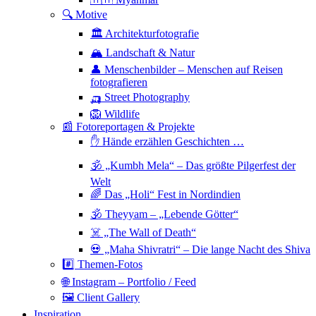
🔍 Motive
🏛 Architekturfotografie
🏔 Landschaft & Natur
👤 Menschenbilder – Menschen auf Reisen
fotografieren
🛺 Street Photography
🦁 Wildlife
📰 Fotoreportagen & Projekte
✋ Hände erzählen Geschichten …
🕉 „Kumbh Mela“ – Das größte Pilgerfest der
Welt
🌈 Das „Holi“ Fest in Nordindien
🕉 Theyyam – „Lebende Götter“
☠️ „The Wall of Death“
💀 „Maha Shivratri“ – Die lange Nacht des Shiva
#️⃣ Themen-Fotos
🌐 Instagram – Portfolio / Feed
🖼 Client Gallery
Inspiration