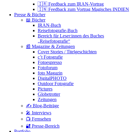
🇮🇷 Feedback zum IRAN-Vortrag
🇮🇳 Feedback zum Vortrag Magisches INDIEN
Presse & Bücher
📖 Bücher
IRAN-Buch
Reisefotografie-Buch
Bereich für Leser:innen des Buches
„Reisefotografie“
📰 Magazine & Zeitungen
Cover Stories / Titelgeschichten
c’t Fotografie
Fotoespresso
Fotoforum
foto Magazin
DigitalPHOTO
Outdoor Fotografie
Pictures
Globetrotter
Zeitungen
✍️ Blog-Beiträge
🎤 Interviews
📺 Fernsehen
🔐 Presse-Bereich
Portfolio