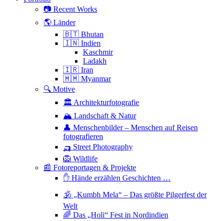
📷 Recent Works
🌎 Länder
🇧🇹 Bhutan
🇮🇳 Indien
Kaschmir
Ladakh
🇮🇷 Iran
🇲🇲 Myanmar
🔍 Motive
🏛 Architekturfotografie
🏔 Landschaft & Natur
👤 Menschenbilder – Menschen auf Reisen
fotografieren
🛺 Street Photography
🦁 Wildlife
📰 Fotoreportagen & Projekte
✋ Hände erzählen Geschichten …
🕉 „Kumbh Mela“ – Das größte Pilgerfest der
Welt
🌈 Das „Holi“ Fest in Nordindien