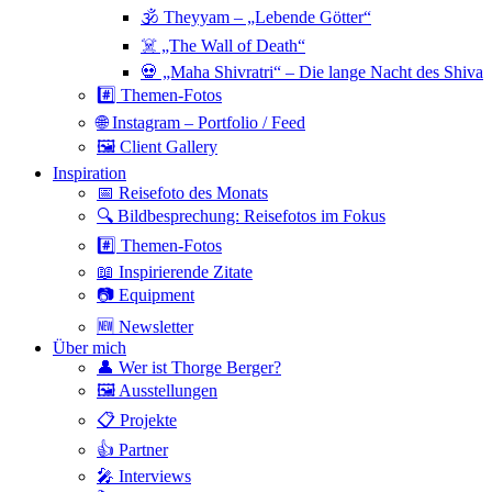
🕉 Theyyam – „Lebende Götter“
☠️ „The Wall of Death“
💀 „Maha Shivratri“ – Die lange Nacht des Shiva
#️⃣ Themen-Fotos
🌐 Instagram – Portfolio / Feed
🖼 Client Gallery
Inspiration
📅 Reisefoto des Monats
🔍 Bildbesprechung: Reisefotos im Fokus
#️⃣ Themen-Fotos
📖 Inspirierende Zitate
📷 Equipment
🆕 Newsletter
Über mich
👤 Wer ist Thorge Berger?
🖼 Ausstellungen
📋 Projekte
👍 Partner
🎤 Interviews