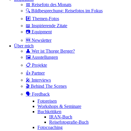
📅 Reisefoto des Monats
🔍 Bildbesprechung: Reisefotos im Fokus
#️⃣ Themen-Fotos
📖 Inspirierende Zitate
📷 Equipment
🆕 Newsletter
Über mich
👤 Wer ist Thorge Berger?
🖼 Ausstellungen
📋 Projekte
👍 Partner
🎤 Interviews
🎬 Behind The Scenes
🗣 Feedback
Fotoreisen
Workshops & Seminare
Buchkritiken
IRAN-Buch
Reisefotografie-Buch
Fotocoaching