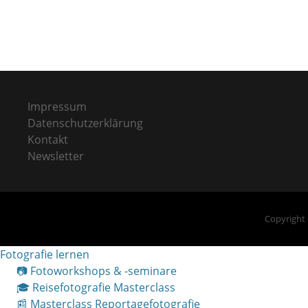
Impressum
Datenschutzerklärung
Kontakt
Newsletter
Copyright
Fotografie lernen
📷 Fotoworkshops & -seminare
🎓 Reisefotografie Masterclass
📰 Masterclass Reportagefotografie