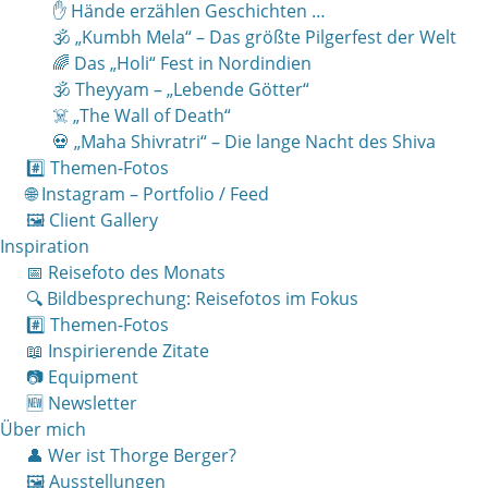
✋ Hände erzählen Geschichten …
🕉 „Kumbh Mela“ – Das größte Pilgerfest der Welt
🌈 Das „Holi“ Fest in Nordindien
🕉 Theyyam – „Lebende Götter“
☠️ „The Wall of Death“
💀 „Maha Shivratri“ – Die lange Nacht des Shiva
#️⃣ Themen-Fotos
🌐 Instagram – Portfolio / Feed
🖼 Client Gallery
Inspiration
📅 Reisefoto des Monats
🔍 Bildbesprechung: Reisefotos im Fokus
#️⃣ Themen-Fotos
📖 Inspirierende Zitate
📷 Equipment
🆕 Newsletter
Über mich
👤 Wer ist Thorge Berger?
🖼 Ausstellungen