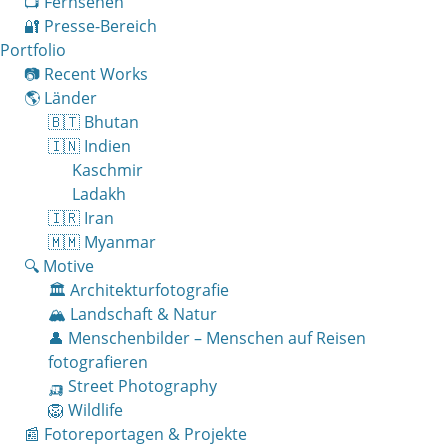
📺 Fernsehen
🔐 Presse-Bereich
Portfolio
📷 Recent Works
🌎 Länder
🇧🇹 Bhutan
🇮🇳 Indien
Kaschmir
Ladakh
🇮🇷 Iran
🇲🇲 Myanmar
🔍 Motive
🏛 Architekturfotografie
🏔 Landschaft & Natur
👤 Menschenbilder – Menschen auf Reisen
fotografieren
🛺 Street Photography
🦁 Wildlife
📰 Fotoreportagen & Projekte