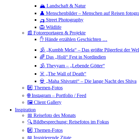
🏔 Landschaft & Natur
👤 Menschenbilder – Menschen auf Reisen fotogra
🛺 Street Photography
🦁 Wildlife
📰 Fotoreportagen & Projekte
✋ Hände erzählen Geschichten …
🕉 „Kumbh Mela“ – Das größte Pilgerfest der Wel
🌈 Das „Holi“ Fest in Nordindien
🕉 Theyyam – „Lebende Götter“
☠️ „The Wall of Death“
💀 „Maha Shivratri“ – Die lange Nacht des Shiva
#️⃣ Themen-Fotos
🌐 Instagram – Portfolio / Feed
🖼 Client Gallery
Inspiration
📅 Reisefoto des Monats
🔍 Bildbesprechung: Reisefotos im Fokus
#️⃣ Themen-Fotos
📖 Inspirierende Zitate