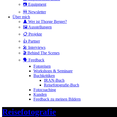
📷 Equipment
🆕 Newsletter
Über mich
👤 Wer ist Thorge Berger?
🖼 Ausstellungen
📋 Projekte
👍 Partner
🎤 Interviews
🎬 Behind The Scenes
🗣 Feedback
Fotoreisen
Workshops & Seminare
Buchkritiken
IRAN-Buch
Reisefotografie-Buch
Fotocoaching
Kunden
Feedback zu meinen Bildern
Header
Reisefotografie
Toggle