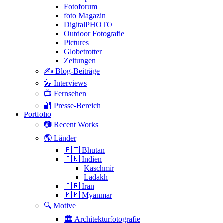
Fotoforum
foto Magazin
DigitalPHOTO
Outdoor Fotografie
Pictures
Globetrotter
Zeitungen
✍️ Blog-Beiträge
🎤 Interviews
📺 Fernsehen
🔐 Presse-Bereich
Portfolio
📷 Recent Works
🌎 Länder
🇧🇹 Bhutan
🇮🇳 Indien
Kaschmir
Ladakh
🇮🇷 Iran
🇲🇲 Myanmar
🔍 Motive
🏛 Architekturfotografie