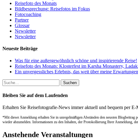
Reisefoto des Monats
Bildbesprechung: Reisefotos im Fokus
Fotocoaching
Partner
Glossar
Newsletter
Newsletter
Neueste Beiträge
Was für eine außergewöhnlich schöne und inspirierende Reise!
Reisefoto des Monats: Klosterfest im Karsha Monastery, Lada
Ein unvergessliches Erlebnis, das weit über meine Erwartungen
Suche
nach:
Bleiben Sie auf dem Laufenden
Erhalten Sie Reisefotografie-News immer aktuell und bequem per E-
*Mit dieser Anmeldung erhalten Sie in unregelmäßigen Abständen den neusten Blogbeitrag p
wieder abzumelden. Informationen zu den Inhalten, der Protokollierung Ihrer Anmeldung, de
Anstehende Veranstaltungen