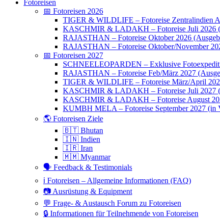
Fotoreisen
📅 Fotoreisen 2026
TIGER & WILDLIFE – Fotoreise Zentralindien Ap
KASCHMIR & LADAKH – Fotoreise Juli 2026 (
RAJASTHAN – Fotoreise Oktober 2026 (Ausgebu
RAJASTHAN – Fotoreise Oktober/November 202
📅 Fotoreisen 2027
SCHNEELEOPARDEN – Exklusive Fotoexpedition
RAJASTHAN – Fotoreise Feb/März 2027 (Ausge
TIGER & WILDLIFE – Fotoreise März/April 20
KASCHMIR & LADAKH – Fotoreise Juli 2027 (we
KASCHMIR & LADAKH – Fotoreise August 20
KUMBH MELA – Fotoreise September 2027 (in V
🌎 Fotoreisen Ziele
🇧🇹 Bhutan
🇮🇳 Indien
🇮🇷 Iran
🇲🇲 Myanmar
🗣 Feedback & Testimonials
ℹ️ Fotoreisen – Allgemeine Informationen (FAQ)
📷 Ausrüstung & Equipment
💬 Frage- & Austausch Forum zu Fotoreisen
🔒 Informationen für Teilnehmende von Fotoreisen