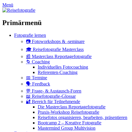
zum
Menü
Inhalt
überspringen
Primärmenü
Fotografie lernen
📷 Fotoworkshops & -seminare
🎓 Reisefotografie Masterclass
📰 Masterclass Reportagefotografie
🌀 Coaching
Individuelles Fotocoaching
Referenten-Coaching
📅 Termine
🗣 Feedback
💬 Frage- & Austausch-Foren
📖 Reisefotografie-Glossar
🔐 Bereich für Teilnehmende
Die Masterclass Reportagefotografie
Praxis-Workshop Reisefotografie
Reisefotos organisieren, bearbeiten, präsentieren
Bootcamp 2 – Kreative Fotografie
Mastermind Group Multivision