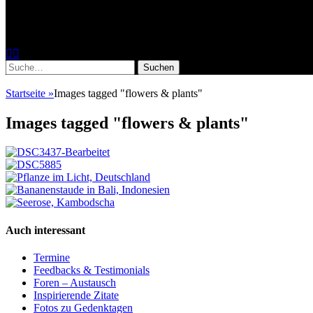
Fotoworkshops, Fotoreisen, Reisereportag
Facebook
Instagram
Suche
nach:
Startseite
»
Images tagged "flowers & plants"
Images tagged "flowers & plants"
Auch interessant
Termine
Feedbacks & Testimonials
Foren – Austausch
Inspirierende Zitate
Fotos zu Gedenktagen