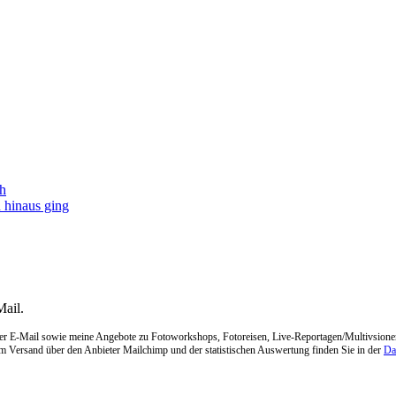
kh
 hinaus ging
Mail.
er E-Mail sowie meine Angebote zu Fotoworkshops, Fotoreisen, Live-Reportagen/Multivsionen, 
m Versand über den Anbieter Mailchimp und der statistischen Auswertung finden Sie in der
Da