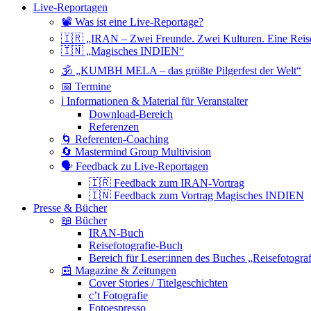
Live-Reportagen
📽 Was ist eine Live-Reportage?
🇮🇷 „IRAN – Zwei Freunde. Zwei Kulturen. Eine Reis
🇮🇳 „Magisches INDIEN“
🕉 „KUMBH MELA – das größte Pilgerfest der Welt“
📅 Termine
ℹ️ Informationen & Material für Veranstalter
Download-Bereich
Referenzen
🌀 Referenten-Coaching
🔄 Mastermind Group Multivision
🗣 Feedback zu Live-Reportagen
🇮🇷 Feedback zum IRAN-Vortrag
🇮🇳 Feedback zum Vortrag Magisches INDIEN
Presse & Bücher
📖 Bücher
IRAN-Buch
Reisefotografie-Buch
Bereich für Leser:innen des Buches „Reisefotograf
📰 Magazine & Zeitungen
Cover Stories / Titelgeschichten
c’t Fotografie
Fotoespresso