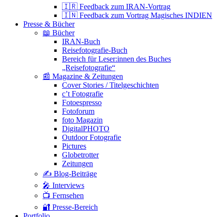
🇮🇷 Feedback zum IRAN-Vortrag
🇮🇳 Feedback zum Vortrag Magisches INDIEN
Presse & Bücher
📖 Bücher
IRAN-Buch
Reisefotografie-Buch
Bereich für Leser:innen des Buches
„Reisefotografie“
📰 Magazine & Zeitungen
Cover Stories / Titelgeschichten
c’t Fotografie
Fotoespresso
Fotoforum
foto Magazin
DigitalPHOTO
Outdoor Fotografie
Pictures
Globetrotter
Zeitungen
✍️ Blog-Beiträge
🎤 Interviews
📺 Fernsehen
🔐 Presse-Bereich
Portfolio