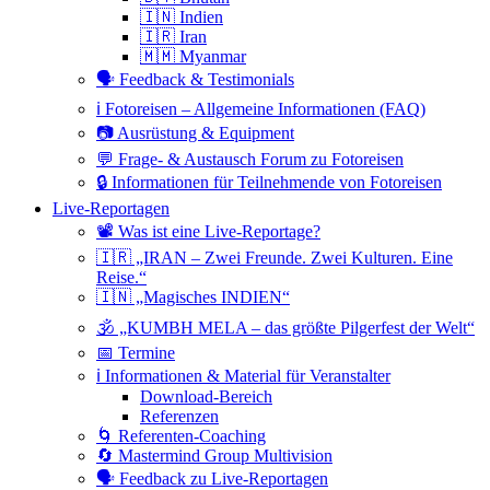
🇮🇳 Indien
🇮🇷 Iran
🇲🇲 Myanmar
🗣 Feedback & Testimonials
ℹ️ Fotoreisen – Allgemeine Informationen (FAQ)
📷 Ausrüstung & Equipment
💬 Frage- & Austausch Forum zu Fotoreisen
🔒 Informationen für Teilnehmende von Fotoreisen
Live-Reportagen
📽 Was ist eine Live-Reportage?
🇮🇷 „IRAN – Zwei Freunde. Zwei Kulturen. Eine
Reise.“
🇮🇳 „Magisches INDIEN“
🕉 „KUMBH MELA – das größte Pilgerfest der Welt“
📅 Termine
ℹ️ Informationen & Material für Veranstalter
Download-Bereich
Referenzen
🌀 Referenten-Coaching
🔄 Mastermind Group Multivision
🗣 Feedback zu Live-Reportagen