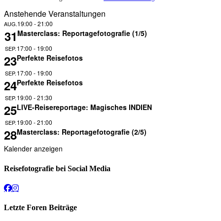
Anstehende Veranstaltungen
19:00
-
21:00
AUG.
31
Masterclass: Reportagefotografie (1/5)
17:00
-
19:00
SEP.
23
Perfekte Reisefotos
17:00
-
19:00
SEP.
24
Perfekte Reisefotos
19:00
-
21:30
SEP.
25
LIVE-Reisereportage: Magisches INDIEN
19:00
-
21:00
SEP.
28
Masterclass: Reportagefotografie (2/5)
Kalender anzeigen
Reisefotografie bei Social Media
Facebook
Instagram
Letzte Foren Beiträge