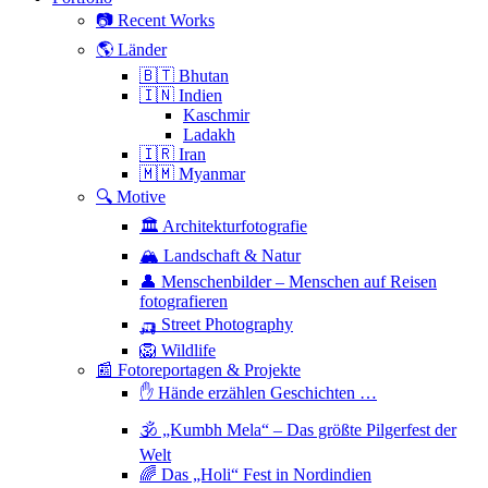
📷 Recent Works
🌎 Länder
🇧🇹 Bhutan
🇮🇳 Indien
Kaschmir
Ladakh
🇮🇷 Iran
🇲🇲 Myanmar
🔍 Motive
🏛 Architekturfotografie
🏔 Landschaft & Natur
👤 Menschenbilder – Menschen auf Reisen
fotografieren
🛺 Street Photography
🦁 Wildlife
📰 Fotoreportagen & Projekte
✋ Hände erzählen Geschichten …
🕉 „Kumbh Mela“ – Das größte Pilgerfest der
Welt
🌈 Das „Holi“ Fest in Nordindien