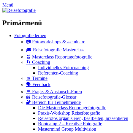
zum
Menü
Inhalt
überspringen
Primärmenü
Fotografie lernen
📷 Fotoworkshops & -seminare
🎓 Reisefotografie Masterclass
📰 Masterclass Reportagefotografie
🌀 Coaching
Individuelles Fotocoaching
Referenten-Coaching
📅 Termine
🗣 Feedback
💬 Frage- & Austausch-Foren
📖 Reisefotografie-Glossar
🔐 Bereich für Teilnehmende
Die Masterclass Reportagefotografie
Praxis-Workshop Reisefotografie
Reisefotos organisieren, bearbeiten, präsentieren
Bootcamp 2 – Kreative Fotografie
Mastermind Group Multivision