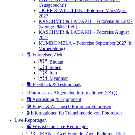
(Ausgebucht!)
TIGER & WILDLIFE – Fotoreise März/April
2027
KASCHMIR & LADAKH – Fotoreise Juli 2027
(wenige Plätze frei!)
KASCHMIR & LADAKH – Fotoreise August
2027
KUMBH MELA – Fotoreise September 2027 (in
Vorbereitung)
🌎 Fotoreisen Ziele
🇧🇹 Bhutan
🇮🇳 Indien
🇮🇷 Iran
🇲🇲 Myanmar
🗣 Feedback & Testimonials
ℹ️ Fotoreisen – Allgemeine Informationen (FAQ)
📷 Ausrüstung & Equipment
💬 Frage- & Austausch Forum zu Fotoreisen
🔒 Informationen für Teilnehmende von Fotoreisen
Live-Reportagen
📽 Was ist eine Live-Reportage?
🇮🇷 „IRAN – Zwei Freunde. Zwei Kulturen. Eine