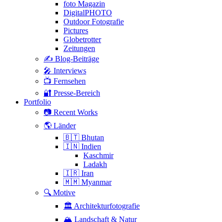
foto Magazin
DigitalPHOTO
Outdoor Fotografie
Pictures
Globetrotter
Zeitungen
✍️ Blog-Beiträge
🎤 Interviews
📺 Fernsehen
🔐 Presse-Bereich
Portfolio
📷 Recent Works
🌎 Länder
🇧🇹 Bhutan
🇮🇳 Indien
Kaschmir
Ladakh
🇮🇷 Iran
🇲🇲 Myanmar
🔍 Motive
🏛 Architekturfotografie
🏔 Landschaft & Natur