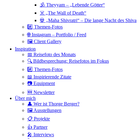
🕉 Theyyam – „Lebende Götter“
☠️ „The Wall of Death“
💀 „Maha Shivratri“ – Die lange Nacht des Shiva
#️⃣ Themen-Fotos
🌐 Instagram – Portfolio / Feed
🖼 Client Gallery
Inspiration
📅 Reisefoto des Monats
🔍 Bildbesprechung: Reisefotos im Fokus
#️⃣ Themen-Fotos
📖 Inspirierende Zitate
📷 Equipment
🆕 Newsletter
Über mich
👤 Wer ist Thorge Berger?
🖼 Ausstellungen
📋 Projekte
👍 Partner
🎤 Interviews