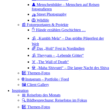
👤 Menschenbilder – Menschen auf Reisen
fotografieren
🛺 Street Photography
🦁 Wildlife
📰 Fotoreportagen & Projekte
✋ Hände erzählen Geschichten …
🕉 „Kumbh Mela“ – Das größte Pilgerfest der
Welt
🌈 Das „Holi“ Fest in Nordindien
🕉 Theyyam – „Lebende Götter“
☠️ „The Wall of Death“
💀 „Maha Shivratri“ – Die lange Nacht des Shiva
#️⃣ Themen-Fotos
🌐 Instagram – Portfolio / Feed
🖼 Client Gallery
Inspiration
📅 Reisefoto des Monats
🔍 Bildbesprechung: Reisefotos im Fokus
#️⃣ Themen-Fotos