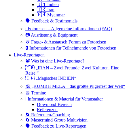
🇮🇳 Indien
🇮🇷 Iran
🇲🇲 Myanmar
🗣 Feedback & Testimonials
ℹ️ Fotoreisen – Allgemeine Informationen (FAQ)
📷 Ausrüstung & Equipment
💬 Frage- & Austausch Forum zu Fotoreisen
🔒 Informationen für Teilnehmende von Fotoreisen
Live-Reportagen
📽 Was ist eine Live-Reportage?
🇮🇷 „IRAN – Zwei Freunde. Zwei Kulturen. Eine
Reise.“
🇮🇳 „Magisches INDIEN“
🕉 „KUMBH MELA – das größte Pilgerfest der Welt“
📅 Termine
ℹ️ Informationen & Material für Veranstalter
Download-Bereich
Referenzen
🌀 Referenten-Coaching
🔄 Mastermind Group Multivision
🗣 Feedback zu Live-Reportagen