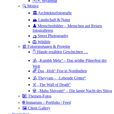
🇲🇲 Myanmar
🔍 Motive
🏛 Architekturfotografie
🏔 Landschaft & Natur
👤 Menschenbilder – Menschen auf Reisen
fotografieren
🛺 Street Photography
🦁 Wildlife
📰 Fotoreportagen & Projekte
✋ Hände erzählen Geschichten …
🕉 „Kumbh Mela“ – Das größte Pilgerfest der
Welt
🌈 Das „Holi“ Fest in Nordindien
🕉 Theyyam – „Lebende Götter“
☠️ „The Wall of Death“
💀 „Maha Shivratri“ – Die lange Nacht des Shiva
#️⃣ Themen-Fotos
🌐 Instagram – Portfolio / Feed
🖼 Client Gallery