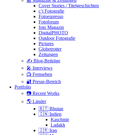
📰 Magazine & Zeitungen
Cover Stories / Titelgeschichten
c’t Fotografie
Fotoespresso
Fotoforum
foto Magazin
DigitalPHOTO
Outdoor Fotografie
Pictures
Globetrotter
Zeitungen
✍️ Blog-Beiträge
🎤 Interviews
📺 Fernsehen
🔐 Presse-Bereich
Portfolio
📷 Recent Works
🌎 Länder
🇧🇹 Bhutan
🇮🇳 Indien
Kaschmir
Ladakh
🇮🇷 Iran