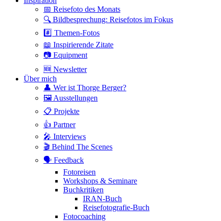
Inspiration
📅 Reisefoto des Monats
🔍 Bildbesprechung: Reisefotos im Fokus
#️⃣ Themen-Fotos
📖 Inspirierende Zitate
📷 Equipment
🆕 Newsletter
Über mich
👤 Wer ist Thorge Berger?
🖼 Ausstellungen
📋 Projekte
👍 Partner
🎤 Interviews
🎬 Behind The Scenes
🗣 Feedback
Fotoreisen
Workshops & Seminare
Buchkritiken
IRAN-Buch
Reisefotografie-Buch
Fotocoaching