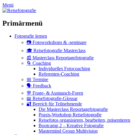
zum
Menü
Inhalt
überspringen
Primärmenü
Fotografie lernen
📷 Fotoworkshops & -seminare
🎓 Reisefotografie Masterclass
📰 Masterclass Reportagefotografie
🌀 Coaching
Individuelles Fotocoaching
Referenten-Coaching
📅 Termine
🗣 Feedback
💬 Frage- & Austausch-Foren
📖 Reisefotografie-Glossar
🔐 Bereich für Teilnehmende
Die Masterclass Reportagefotografie
Praxis-Workshop Reisefotografie
Reisefotos organisieren, bearbeiten, präsentieren
Bootcamp 2 – Kreative Fotografie
Mastermind Group Multivision