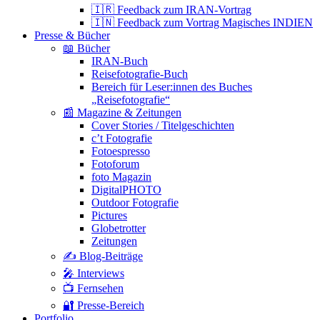
🇮🇷 Feedback zum IRAN-Vortrag
🇮🇳 Feedback zum Vortrag Magisches INDIEN
Presse & Bücher
📖 Bücher
IRAN-Buch
Reisefotografie-Buch
Bereich für Leser:innen des Buches
„Reisefotografie“
📰 Magazine & Zeitungen
Cover Stories / Titelgeschichten
c’t Fotografie
Fotoespresso
Fotoforum
foto Magazin
DigitalPHOTO
Outdoor Fotografie
Pictures
Globetrotter
Zeitungen
✍️ Blog-Beiträge
🎤 Interviews
📺 Fernsehen
🔐 Presse-Bereich
Portfolio