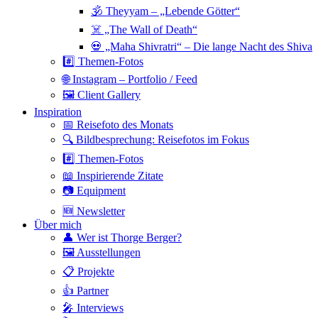
🕉 Theyyam – „Lebende Götter“
☠️ „The Wall of Death“
💀 „Maha Shivratri“ – Die lange Nacht des Shiva
#️⃣ Themen-Fotos
🌐 Instagram – Portfolio / Feed
🖼 Client Gallery
Inspiration
📅 Reisefoto des Monats
🔍 Bildbesprechung: Reisefotos im Fokus
#️⃣ Themen-Fotos
📖 Inspirierende Zitate
📷 Equipment
🆕 Newsletter
Über mich
👤 Wer ist Thorge Berger?
🖼 Ausstellungen
📋 Projekte
👍 Partner
🎤 Interviews