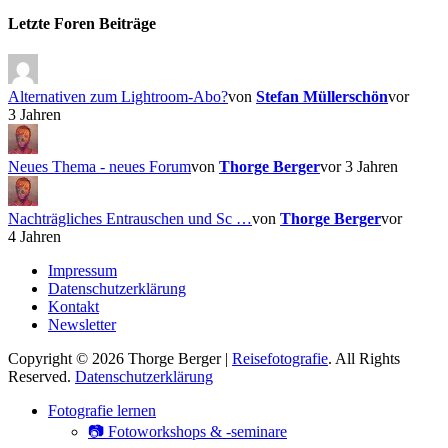
Facebook
Vimeo
YouTube
Instagram
Letzte Foren Beiträge
Alternativen zum Lightroom-Abo?
von
Stefan Müllerschön
vor
3 Jahren
Neues Thema - neues Forum
von
Thorge Berger
vor 3 Jahren
Nachträgliches Entrauschen und Sc …
von
Thorge Berger
vor
4 Jahren
Impressum
Datenschutzerklärung
Kontakt
Newsletter
Copyright © 2026 Thorge Berger |
Reisefotografie
. All Rights
Reserved.
Datenschutzerklärung
Hoch
Fotografie lernen
scrollen
📷 Fotoworkshops & -seminare