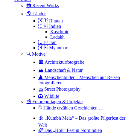
📷 Recent Works
🌎 Länder
🇧🇹 Bhutan
🇮🇳 Indien
Kaschmir
Ladakh
🇮🇷 Iran
🇲🇲 Myanmar
🔍 Motive
🏛 Architekturfotografie
🏔 Landschaft & Natur
👤 Menschenbilder – Menschen auf Reisen
fotografieren
🛺 Street Photography
🦁 Wildlife
📰 Fotoreportagen & Projekte
✋ Hände erzählen Geschichten …
🕉 „Kumbh Mela“ – Das größte Pilgerfest der
Welt
🌈 Das „Holi“ Fest in Nordindien