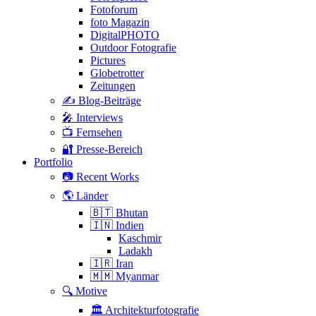
Fotoforum
foto Magazin
DigitalPHOTO
Outdoor Fotografie
Pictures
Globetrotter
Zeitungen
✍️ Blog-Beiträge
🎤 Interviews
📺 Fernsehen
🔐 Presse-Bereich
Portfolio
📷 Recent Works
🌎 Länder
🇧🇹 Bhutan
🇮🇳 Indien
Kaschmir
Ladakh
🇮🇷 Iran
🇲🇲 Myanmar
🔍 Motive
🏛 Architekturfotografie