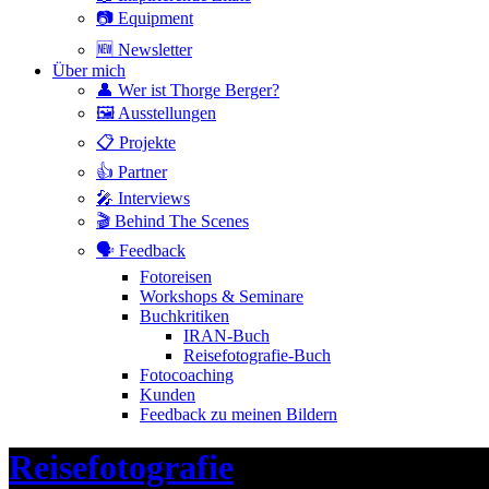
📷 Equipment
🆕 Newsletter
Über mich
👤 Wer ist Thorge Berger?
🖼 Ausstellungen
📋 Projekte
👍 Partner
🎤 Interviews
🎬 Behind The Scenes
🗣 Feedback
Fotoreisen
Workshops & Seminare
Buchkritiken
IRAN-Buch
Reisefotografie-Buch
Fotocoaching
Kunden
Feedback zu meinen Bildern
Header
Reisefotografie
Toggle