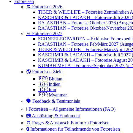
Fotoreisen
📅 Fotoreisen 2026
TIGER & WILDLIFE – Fotoreise Zentralindien Ap
KASCHMIR & LADAKH – Fotoreise Juli 2026 (
RAJASTHAN – Fotoreise Oktober 2026 (Ausgebu
RAJASTHAN – Fotoreise Oktober/November 202
📅 Fotoreisen 2027
SCHNEELEOPARDEN – Exklusive Fotoexpedition
RAJASTHAN – Fotoreise Feb/März 2027 (Ausge
TIGER & WILDLIFE – Fotoreise März/April 20
KASCHMIR & LADAKH – Fotoreise Juli 2027 (we
KASCHMIR & LADAKH – Fotoreise August 20
KUMBH MELA – Fotoreise September 2027 (in V
🌎 Fotoreisen Ziele
🇧🇹 Bhutan
🇮🇳 Indien
🇮🇷 Iran
🇲🇲 Myanmar
🗣 Feedback & Testimonials
ℹ️ Fotoreisen – Allgemeine Informationen (FAQ)
📷 Ausrüstung & Equipment
💬 Frage- & Austausch Forum zu Fotoreisen
🔒 Informationen für Teilnehmende von Fotoreisen