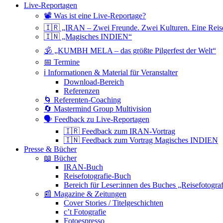
Live-Reportagen
📽 Was ist eine Live-Reportage?
🇮🇷 „IRAN – Zwei Freunde. Zwei Kulturen. Eine Reis
🇮🇳 „Magisches INDIEN“
🕉 „KUMBH MELA – das größte Pilgerfest der Welt“
📅 Termine
ℹ️ Informationen & Material für Veranstalter
Download-Bereich
Referenzen
🌀 Referenten-Coaching
🔄 Mastermind Group Multivision
🗣 Feedback zu Live-Reportagen
🇮🇷 Feedback zum IRAN-Vortrag
🇮🇳 Feedback zum Vortrag Magisches INDIEN
Presse & Bücher
📖 Bücher
IRAN-Buch
Reisefotografie-Buch
Bereich für Leser:innen des Buches „Reisefotograf
📰 Magazine & Zeitungen
Cover Stories / Titelgeschichten
c’t Fotografie
Fotoespresso