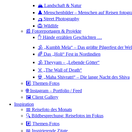
🏔 Landschaft & Natur
👤 Menschenbilder – Menschen auf Reisen fotogra
🛺 Street Photography
🦁 Wildlife
📰 Fotoreportagen & Projekte
✋ Hände erzählen Geschichten …
🕉 „Kumbh Mela“ – Das größte Pilgerfest der Wel
🌈 Das „Holi“ Fest in Nordindien
🕉 Theyyam – „Lebende Götter“
☠️ „The Wall of Death“
💀 „Maha Shivratri“ – Die lange Nacht des Shiva
#️⃣ Themen-Fotos
🌐 Instagram – Portfolio / Feed
🖼 Client Gallery
Inspiration
📅 Reisefoto des Monats
🔍 Bildbesprechung: Reisefotos im Fokus
#️⃣ Themen-Fotos
📖 Inspirierende Zitate