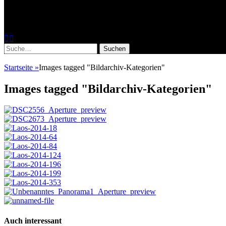
Fotoworkshops, Fotoreisen, Reisereportag
Facebook
Instagram
Suche
nach:
Startseite
»
Images tagged "Bildarchiv-Kategorien"
Images tagged "Bildarchiv-Kategorien"
Auch interessant