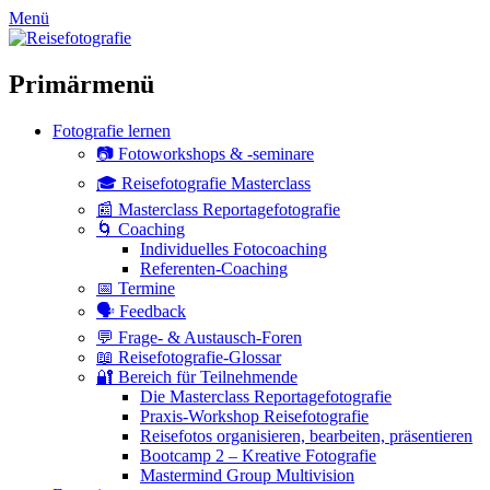
zum
Menü
Inhalt
überspringen
Primärmenü
Fotografie lernen
📷 Fotoworkshops & -seminare
🎓 Reisefotografie Masterclass
📰 Masterclass Reportagefotografie
🌀 Coaching
Individuelles Fotocoaching
Referenten-Coaching
📅 Termine
🗣 Feedback
💬 Frage- & Austausch-Foren
📖 Reisefotografie-Glossar
🔐 Bereich für Teilnehmende
Die Masterclass Reportagefotografie
Praxis-Workshop Reisefotografie
Reisefotos organisieren, bearbeiten, präsentieren
Bootcamp 2 – Kreative Fotografie
Mastermind Group Multivision